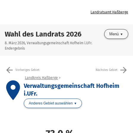
Landratsamt Haßberge
Wahl des Landrats 2026
Menü
8. März 2026, Verwaltungsgemeinschaft Hofheim i.UFr.
Endergebnis
arrow_back
arrow_forward
Vorheriges Gebiet
Nächstes Gebiet
Landkreis Haßberge
place
Verwaltungsgemeinschaft Hofheim
i.UFr.
Anderes Gebiet auswählen