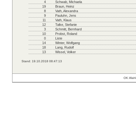
4
Schwab, Michaela
19
Braun, Heinz
8
Vath, Alexandra
9
Pauluhn, Jens
11
Vath, Klaus
12
Talke, Stefanie
3
Schmitt, Bernhard
10
Probst, Roland
0
Liste
14
Winter, Wolfgang
18
Lang, Rudolf
13
Wissel, Volker
Stand: 19.10.2018 08:47:13
OK.Wahl 