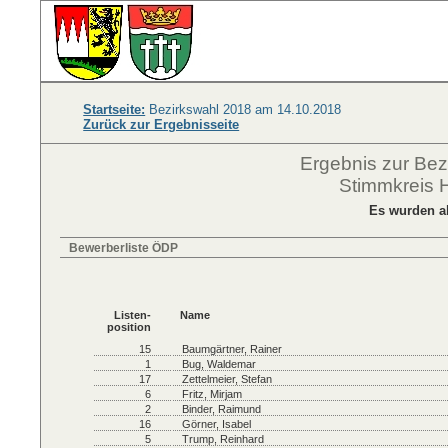
Startseite:
Bezirkswahl 2018 am 14.10.2018
Zurück zur Ergebnisseite
Ergebnis zur Be
Stimmkreis 
Es wurden a
Bewerberliste ÖDP
Listen-
Name
position
15
Baumgärtner, Rainer
1
Bug, Waldemar
17
Zettelmeier, Stefan
6
Fritz, Mirjam
2
Binder, Raimund
16
Görner, Isabel
5
Trump, Reinhard