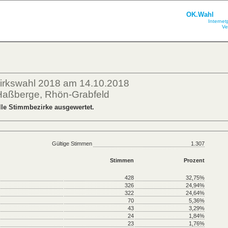
OK.Wahl
Internet
Ve
zirkswahl 2018 am 14.10.2018
Haßberge, Rhön-Grabfeld
lle Stimmbezirke ausgewertet.
Gültige Stimmen
1.307
Stimmen
Prozent
428
32,75%
326
24,94%
322
24,64%
70
5,36%
43
3,29%
24
1,84%
23
1,76%