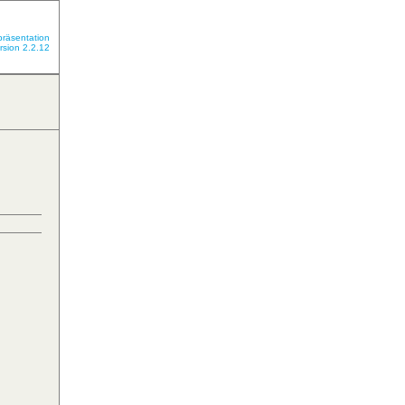
präsentation
rsion 2.2.12