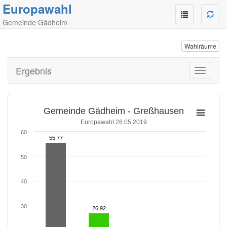
Europawahl
Gemeinde Gädheim
Wahlräume
Ergebnis
Toggle
navigati
Gemeinde Gädheim - Greßhausen
Europawahl 26.05.2019
60
55,77
55,77
50
40
30
26,92
26,92