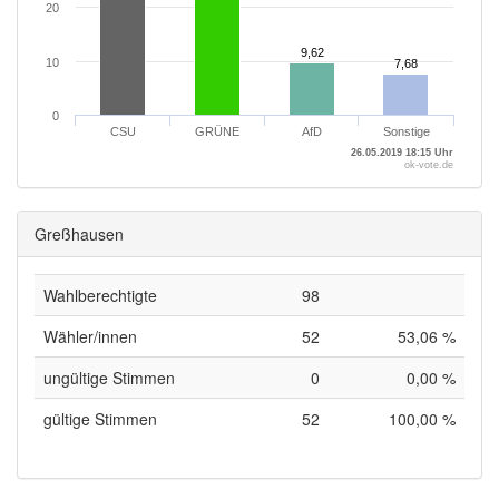
20
9,62
9,62
10
7,68
7,68
0
CSU
GRÜNE
AfD
Sonstige
26.05.2019 18:15 Uhr
ok-vote.de
Greßhausen
Wahlberechtigte
98
Wähler/innen
52
53,06 %
ungültige Stimmen
0
0,00 %
gültige Stimmen
52
100,00 %