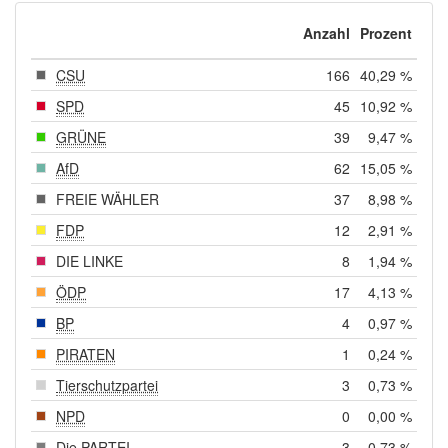
Anzahl
Prozent
CSU
166
40,29 %
SPD
45
10,92 %
GRÜNE
39
9,47 %
AfD
62
15,05 %
FREIE WÄHLER
37
8,98 %
FDP
12
2,91 %
DIE LINKE
8
1,94 %
ÖDP
17
4,13 %
BP
4
0,97 %
PIRATEN
1
0,24 %
Tierschutzpartei
3
0,73 %
NPD
0
0,00 %
Die PARTEI
3
0,73 %