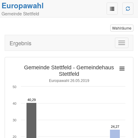
Europawahl
Gemeinde Stettfeld
Wahlräume
Ergebnis
Toggle
navigati
Gemeinde Stettfeld - Gemeindehaus
Stettfeld
Europawahl 26.05.2019
50
40,29
40,29
40
30
24,27
24,27
20