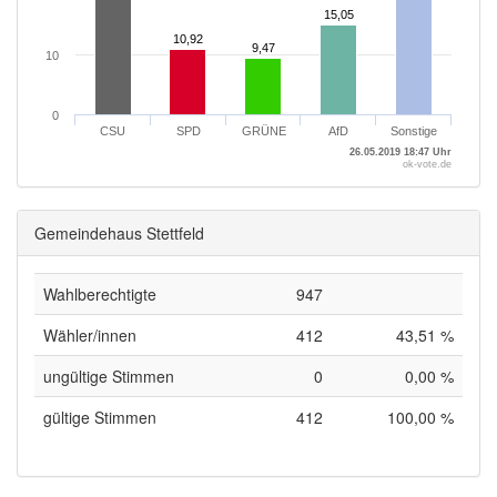
15,05
15,05
10,92
10,92
9,47
9,47
10
0
CSU
SPD
GRÜNE
AfD
Sonstige
26.05.2019 18:47 Uhr
ok-vote.de
Gemeindehaus Stettfeld
Wahlberechtigte
947
Wähler/innen
412
43,51 %
ungültige Stimmen
0
0,00 %
gültige Stimmen
412
100,00 %