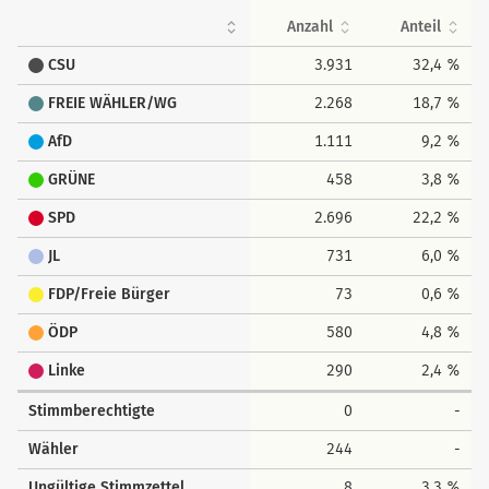
Anzahl
Anteil
CSU
3.931
32,4 %
FREIE WÄHLER/WG
2.268
18,7 %
AfD
1.111
9,2 %
GRÜNE
458
3,8 %
SPD
2.696
22,2 %
JL
731
6,0 %
FDP/Freie Bürger
73
0,6 %
ÖDP
580
4,8 %
Linke
290
2,4 %
Stimmberechtigte
0
-
Wähler
244
-
Ungültige Stimmzettel
8
3,3 %