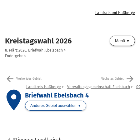
Landratsamt Haßberge
Kreistagswahl 2026
Menü
8. März 2026, Briefwahl Ebelsbach 4
Endergebnis
arrow_back
arrow_forward
Vorheriges Gebiet
Nächstes Gebiet
Landkreis Haßberge
Verwaltungsgemeinschaft Ebelsbach
09
place
Briefwahl Ebelsbach 4
Anderes Gebiet auswählen
Stimmen tabellarisch