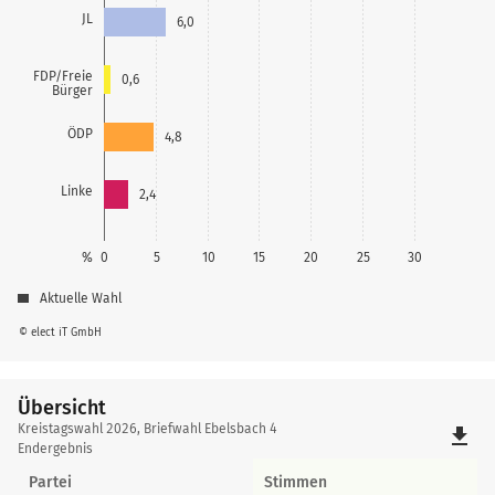
JL
6,0
FDP/Freie
0,6
Bürger
ÖDP
4,8
Linke
2,4
%
0
5
10
15
20
25
30
Aktuelle Wahl
© elect iT GmbH
Übersicht
Übersicht
Kreistagswahl 2026, Briefwahl Ebelsbach 4
file_download
Endergebnis
Partei
Stimmen