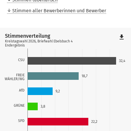
Stimmen aller Bewerberinnen und Bewerber
Stimmenverteilung
file_download
Kreistagswahl 2026, Briefwahl Ebelsbach 4
Endergebnis
CSU
32,4
FREIE
18,7
WÄHLER/WG
AfD
9,2
GRÜNE
3,8
SPD
22,2