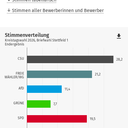
Stimmen aller Bewerberinnen und Bewerber
Stimmenverteilung
file_download
Kreistagswahl 2026, Briefwahl Stettfeld 1
Endergebnis
CSU
28,2
FREIE
21,2
WÄHLER/WG
AfD
11,4
GRÜNE
7,7
SPD
19,5