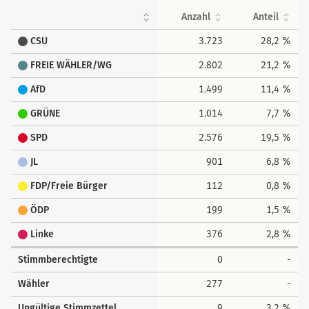
Anzahl
Anteil
CSU
3.723
28,2 %
FREIE WÄHLER/WG
2.802
21,2 %
AfD
1.499
11,4 %
GRÜNE
1.014
7,7 %
SPD
2.576
19,5 %
JL
901
6,8 %
FDP/Freie Bürger
112
0,8 %
ÖDP
199
1,5 %
Linke
376
2,8 %
Stimmberechtigte
0
-
Wähler
277
-
Ungültige Stimmzettel
9
3,2 %