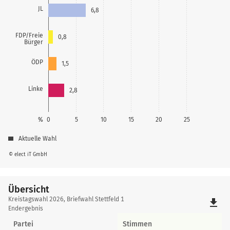
JL
6,8
FDP/Freie
0,8
Bürger
ÖDP
1,5
Linke
2,8
%
0
5
10
15
20
25
Aktuelle Wahl
© elect iT GmbH
Übersicht
Übersicht
Kreistagswahl 2026, Briefwahl Stettfeld 1
file_download
Endergebnis
Partei
Stimmen