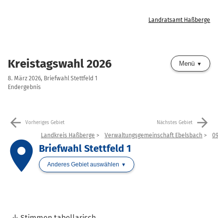
Landratsamt Haßberge
Kreistagswahl 2026
Menü
8. März 2026, Briefwahl Stettfeld 1
Endergebnis
arrow_back
arrow_forward
Vorheriges Gebiet
Nächstes Gebiet
Landkreis Haßberge
Verwaltungsgemeinschaft Ebelsbach
09
place
Briefwahl Stettfeld 1
Anderes Gebiet auswählen
Stimmen tabellarisch