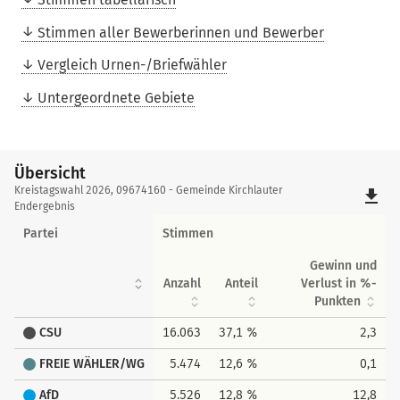
Stimmen aller Bewerberinnen und Bewerber
Vergleich Urnen-/Briefwähler
Untergeordnete Gebiete
Übersicht
Übersicht
Kreistagswahl 2026, 09674160 - Gemeinde Kirchlauter
file_download
Endergebnis
Partei
Stimmen
Gewinn und
Anzahl
Anteil
Verlust in %-
Punkten
CSU
16.063
37,1 %
2,3
FREIE WÄHLER/WG
5.474
12,6 %
0,1
AfD
5.526
12,8 %
12,8