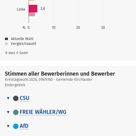
3,6
Linke
%
0
10
20
30
Aktuelle Wahl
Vergleichswahl
© elect iT GmbH
Stimmen aller Bewerberinnen und Bewerber
Kreistagswahl 2026, 09674160 - Gemeinde Kirchlauter
Endergebnis
CSU
Stimmen
Nr.
Name, Vorname
Stimmen
aller
FREIE WÄHLER/WG
Bewerberinnen
Stimmen
1
Ziegler Michael
1.026
und
Nr.
Name, Vorname
Stimmen
aller
AfD
Bewerber
Bewerberinnen
2
Vogel Steffen
850
Stimmen
1
Bayer Birgit
206