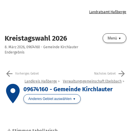
Landratsamt Haßberge
Kreistagswahl 2026
Menü
8. März 2026, 09674160 - Gemeinde Kirchlauter
Endergebnis
arrow_back
arrow_forward
Vorheriges Gebiet
Nächstes Gebiet
Landkreis Haßberge
Verwaltungsgemeinschaft Ebelsbach
place
09674160 - Gemeinde Kirchlauter
Anderes Gebiet auswählen
Stimmen tabellarisch