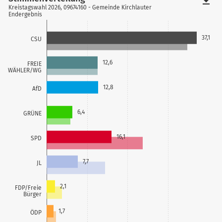
file_download
Kreistagswahl 2026, 09674160 - Gemeinde Kirchlauter
Endergebnis
37,1
CSU
12,6
FREIE
WÄHLER/WG
12,8
AfD
6,4
GRÜNE
16,1
SPD
7,7
JL
2,1
FDP/Freie
Bürger
1,7
ÖDP