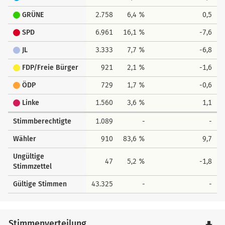
GRÜNE
2.758
6,4 %
0,5
SPD
6.961
16,1 %
-7,6
JL
3.333
7,7 %
-6,8
FDP/Freie Bürger
921
2,1 %
-1,6
ÖDP
729
1,7 %
-0,6
Linke
1.560
3,6 %
1,1
Stimmberechtigte
1.089
-
-
Wähler
910
83,6 %
9,7
Ungültige
47
5,2 %
-1,8
Stimmzettel
Gültige Stimmen
43.325
-
-
Stimmenverteilung