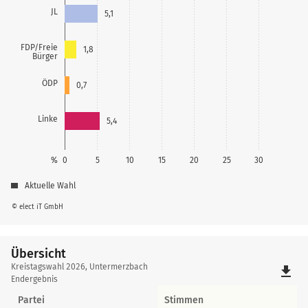
JL
5,1
FDP/Freie
1,8
Bürger
ÖDP
0,7
Linke
5,4
%
0
5
10
15
20
25
30
Aktuelle Wahl
© elect iT GmbH
Übersicht
Übersicht
Kreistagswahl 2026, Untermerzbach
file_download
Endergebnis
Partei
Stimmen