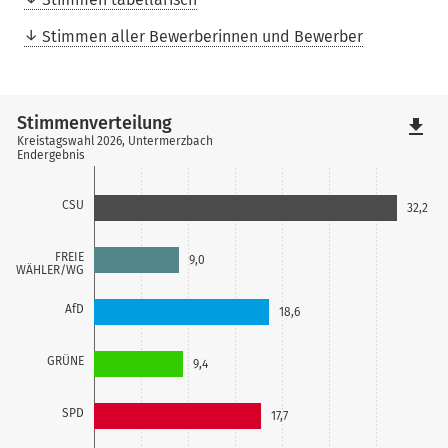
Stimmen aller Bewerberinnen und Bewerber
Stimmenverteilung
file_download
Kreistagswahl 2026, Untermerzbach
Endergebnis
CSU
32,2
FREIE
9,0
WÄHLER/WG
AfD
18,6
GRÜNE
9,4
SPD
17,7