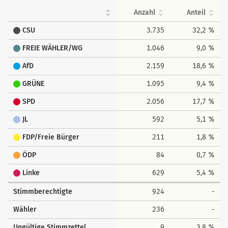
Anzahl
Anteil
CSU
3.735
32,2 %
FREIE WÄHLER/WG
1.046
9,0 %
AfD
2.159
18,6 %
GRÜNE
1.095
9,4 %
SPD
2.056
17,7 %
JL
592
5,1 %
FDP/Freie Bürger
211
1,8 %
ÖDP
84
0,7 %
Linke
629
5,4 %
Stimmberechtigte
924
-
Wähler
236
-
Ungültige Stimmzettel
9
3,8 %