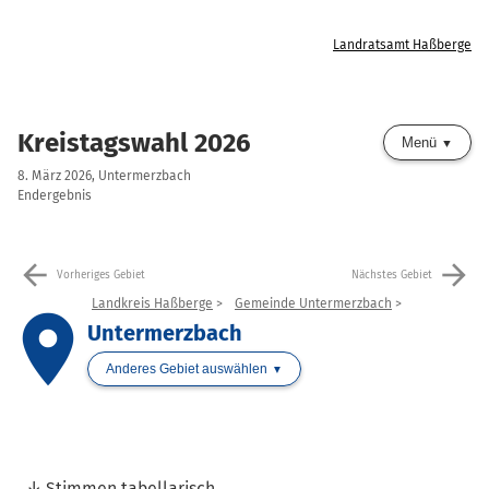
Landratsamt Haßberge
Kreistagswahl 2026
Menü
8. März 2026, Untermerzbach
Endergebnis
arrow_back
arrow_forward
Vorheriges Gebiet
Nächstes Gebiet
Landkreis Haßberge
Gemeinde Untermerzbach
place
Untermerzbach
Anderes Gebiet auswählen
Stimmen tabellarisch