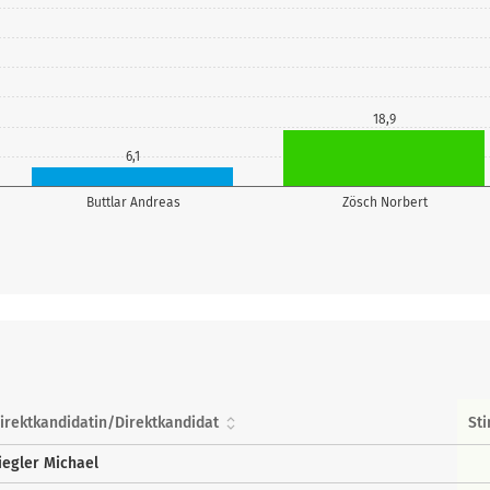
18,9
6,1
Buttlar Andreas
Zösch Norbert
irektkandidatin/Direktkandidat
St
iegler Michael