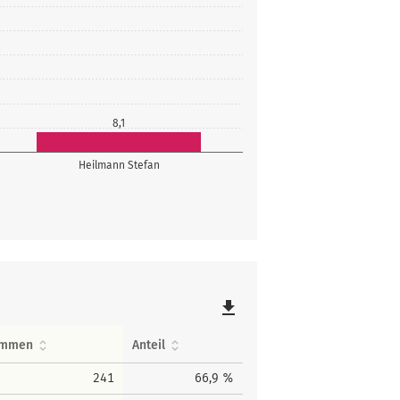
8,1
Heilmann Stefan
file_download
immen
Anteil
241
66,9 %