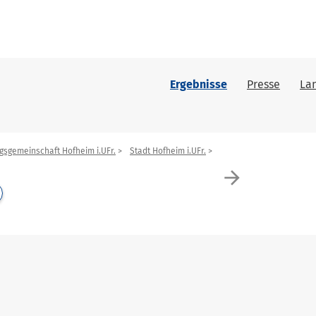
Ergebnisse
Presse
La
gsgemeinschaft Hofheim i.UFr.
Stadt Hofheim i.UFr.
arrow_forward