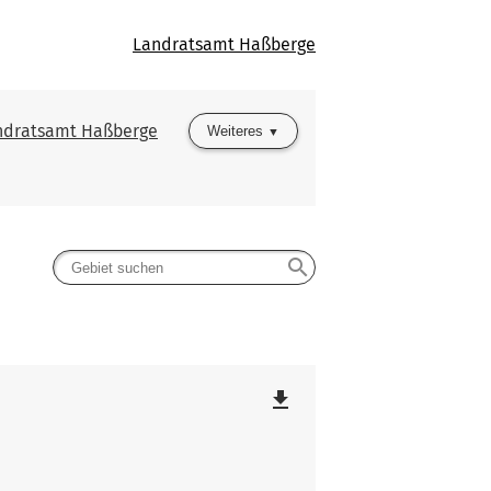
Landratsamt Haßberge
ndratsamt Haßberge
Weiteres
search
file_download