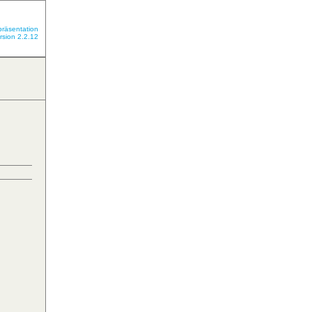
präsentation
rsion 2.2.12