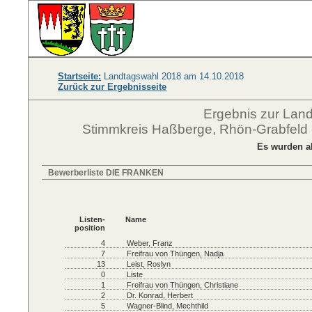
Startseite:
Landtagswahl 2018 am 14.10.2018
Zurück zur Ergebnisseite
Ergebnis zur Lan
Stimmkreis Haßberge, Rhön-Grabfeld 
Es wurden a
Bewerberliste DIE FRANKEN
Listen-
Name
position
4
Weber, Franz
7
Freifrau von Thüngen, Nadja
13
Leist, Roslyn
0
Liste
1
Freifrau von Thüngen, Christiane
2
Dr. Konrad, Herbert
5
Wagner-Blind, Mechthild