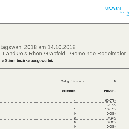
OK.Wahl
Internet
Ve
dtagswahl 2018 am 14.10.2018
- Landkreis Rhön-Grabfeld - Gemeinde Rödelmaier
lle Stimmbezirke ausgewertet.
Gültige Stimmen
6
Stimmen
Prozent
4
66,67%
1
16,67%
1
16,67%
0
0,00%
0
0,00%
0
0,00%
0
0,00%