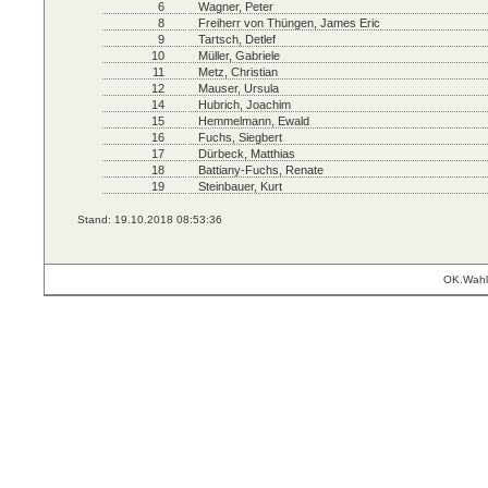
6
Wagner, Peter
8
Freiherr von Thüngen, James Eric
9
Tartsch, Detlef
10
Müller, Gabriele
11
Metz, Christian
12
Mauser, Ursula
14
Hubrich, Joachim
15
Hemmelmann, Ewald
16
Fuchs, Siegbert
17
Dürbeck, Matthias
18
Battiany-Fuchs, Renate
19
Steinbauer, Kurt
Stand: 19.10.2018 08:53:36
OK.Wahl 