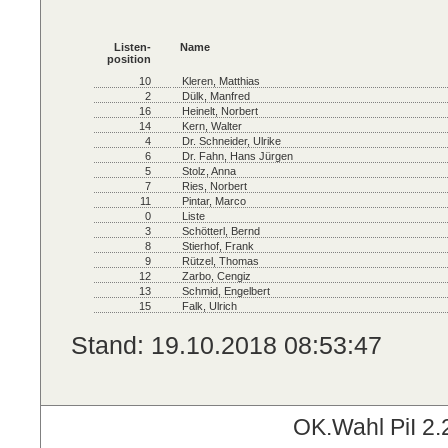
Listen-
Name
position
10
Kleren, Matthias
2
Dülk, Manfred
16
Heinelt, Norbert
14
Kern, Walter
4
Dr. Schneider, Ulrike
6
Dr. Fahn, Hans Jürgen
5
Stolz, Anna
7
Ries, Norbert
11
Pintar, Marco
0
Liste
3
Schötterl, Bernd
8
Stierhof, Frank
9
Rützel, Thomas
12
Zarbo, Cengiz
13
Schmid, Engelbert
15
Falk, Ulrich
Stand: 19.10.2018 08:53:47
OK.Wahl PiI 2.