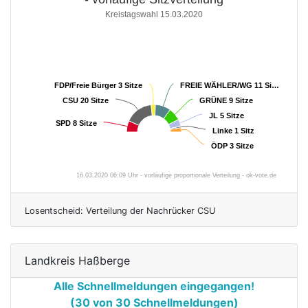
Kreistagswahl 15.03.2020
FDP/Freie Bürger
FDP/Freie Bürger
3 Sitze
3 Sitze
FREIE WÄHLER/WG
FREIE WÄHLER/WG
11 Si…
11 Si…
CSU
CSU
20 Sitze
20 Sitze
GRÜNE
GRÜNE
9 Sitze
9 Sitze
JL
JL
5 Sitze
5 Sitze
SPD
SPD
8 Sitze
8 Sitze
Linke
Linke
1 Sitz
1 Sitz
ÖDP
ÖDP
3 Sitze
3 Sitze
16.03.2020 06:09 Uhr - vorläufige proportionale Verteilung - ok-vote.de
Losentscheid: Verteilung der Nachrücker CSU
Landkreis Haßberge
Alle Schnellmeldungen eingegangen!
(30 von 30 Schnellmeldungen)