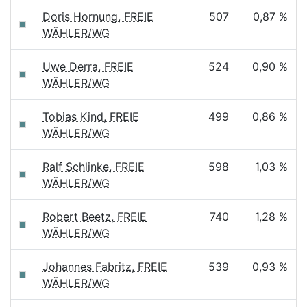
Doris Hornung, FREIE
507
0,87 %
WÄHLER/WG
Uwe Derra, FREIE
524
0,90 %
WÄHLER/WG
Tobias Kind, FREIE
499
0,86 %
WÄHLER/WG
Ralf Schlinke, FREIE
598
1,03 %
WÄHLER/WG
Robert Beetz, FREIE
740
1,28 %
WÄHLER/WG
Johannes Fabritz, FREIE
539
0,93 %
WÄHLER/WG