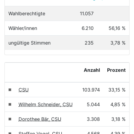
Wahlberechtigte
11.057
Wähler/innen
6.210
56,16 %
ungültige Stimmen
235
3,78 %
Anzahl
Prozent
CSU
103.974
33,15 %
Wilhelm Schneider, CSU
5.044
4,85 %
Dorothee Bär, CSU
3.308
3,18 %
Steffen Vogel, CSU
4.568
4,39 %