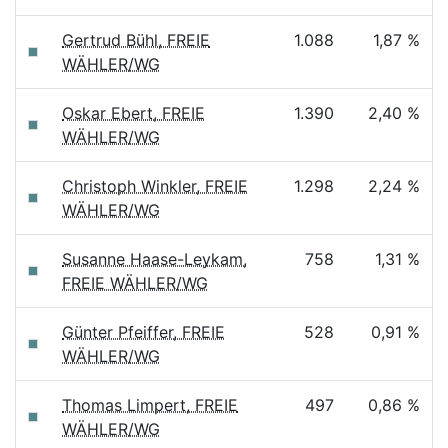
Gertrud Bühl, FREIE
1.088
1,87 %
WÄHLER/WG
Oskar Ebert, FREIE
1.390
2,40 %
WÄHLER/WG
Christoph Winkler, FREIE
1.298
2,24 %
WÄHLER/WG
Susanne Haase-Leykam,
758
1,31 %
FREIE WÄHLER/WG
Günter Pfeiffer, FREIE
528
0,91 %
WÄHLER/WG
Thomas Limpert, FREIE
497
0,86 %
WÄHLER/WG