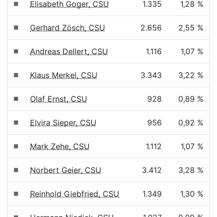
Elisabeth Goger, CSU
1.335
1,28 %
Gerhard Zösch, CSU
2.656
2,55 %
Andreas Dellert, CSU
1.116
1,07 %
Klaus Merkel, CSU
3.343
3,22 %
Olaf Ernst, CSU
928
0,89 %
Elvira Sieper, CSU
956
0,92 %
Mark Zehe, CSU
1.112
1,07 %
Norbert Geier, CSU
3.412
3,28 %
Reinhold Giebfried, CSU
1.349
1,30 %