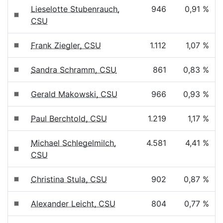
Lieselotte Stubenrauch,
946
0,91 %
CSU
Frank Ziegler, CSU
1.112
1,07 %
Sandra Schramm, CSU
861
0,83 %
Gerald Makowski, CSU
966
0,93 %
Paul Berchtold, CSU
1.219
1,17 %
Michael Schlegelmilch,
4.581
4,41 %
CSU
Christina Stula, CSU
902
0,87 %
Alexander Leicht, CSU
804
0,77 %