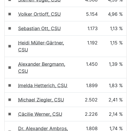
Volker Ortloff, CSU
5.154
4,96 %
Sebastian Ott, CSU
1.173
1,13 %
Heidi Müller-Gärtner,
1.192
1,15 %
CSU
Alexander Bergmann,
1.450
1,39 %
CSU
Imelda Hetterich, CSU
1.899
1,83 %
Michael Ziegler, CSU
2.502
2,41 %
Cäcilie Werner, CSU
2.226
2,14 %
Dr. Alexander Ambros,
1.808
1,74 %