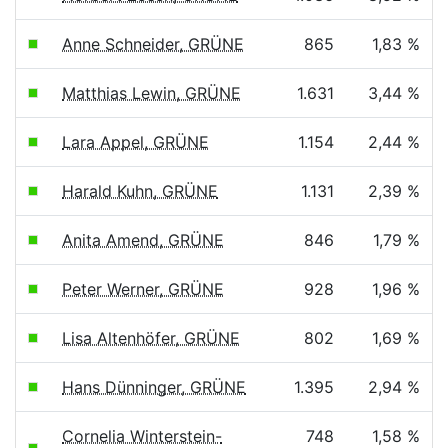
Anne Schneider, GRÜNE
865
1,83 %
Matthias Lewin, GRÜNE
1.631
3,44 %
Lara Appel, GRÜNE
1.154
2,44 %
Harald Kuhn, GRÜNE
1.131
2,39 %
Anita Amend, GRÜNE
846
1,79 %
Peter Werner, GRÜNE
928
1,96 %
Lisa Altenhöfer, GRÜNE
802
1,69 %
Hans Dünninger, GRÜNE
1.395
2,94 %
Cornelia Winterstein-
748
1,58 %