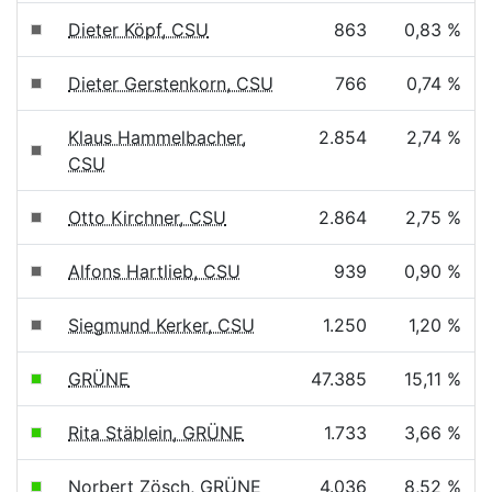
Dieter Köpf, CSU
863
0,83 %
Dieter Gerstenkorn, CSU
766
0,74 %
Klaus Hammelbacher,
2.854
2,74 %
CSU
Otto Kirchner, CSU
2.864
2,75 %
Alfons Hartlieb, CSU
939
0,90 %
Siegmund Kerker, CSU
1.250
1,20 %
GRÜNE
47.385
15,11 %
Rita Stäblein, GRÜNE
1.733
3,66 %
Norbert Zösch, GRÜNE
4.036
8,52 %