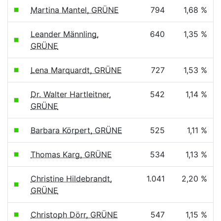
Martina Mantel, GRÜNE
794
1,68 %
Leander Männling,
640
1,35 %
GRÜNE
Lena Marquardt, GRÜNE
727
1,53 %
Dr. Walter Hartleitner,
542
1,14 %
GRÜNE
Barbara Körpert, GRÜNE
525
1,11 %
Thomas Karg, GRÜNE
534
1,13 %
Christine Hildebrandt,
1.041
2,20 %
GRÜNE
Christoph Dörr, GRÜNE
547
1,15 %