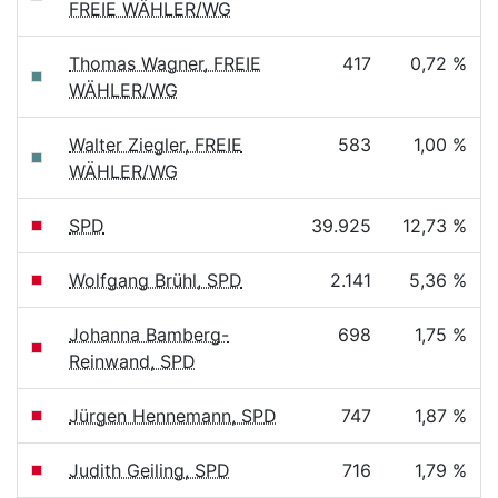
FREIE WÄHLER/WG
Thomas Wagner, FREIE
417
0,72 %
WÄHLER/WG
Walter Ziegler, FREIE
583
1,00 %
WÄHLER/WG
SPD
39.925
12,73 %
Wolfgang Brühl, SPD
2.141
5,36 %
Johanna Bamberg-
698
1,75 %
Reinwand, SPD
Jürgen Hennemann, SPD
747
1,87 %
Judith Geiling, SPD
716
1,79 %