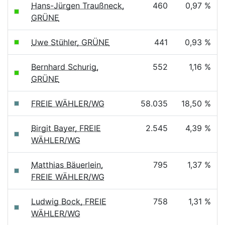
Hans-Jürgen Traußneck,
460
0,97 %
GRÜNE
Uwe Stühler, GRÜNE
441
0,93 %
Bernhard Schurig,
552
1,16 %
GRÜNE
FREIE WÄHLER/WG
58.035
18,50 %
Birgit Bayer, FREIE
2.545
4,39 %
WÄHLER/WG
Matthias Bäuerlein,
795
1,37 %
FREIE WÄHLER/WG
Ludwig Bock, FREIE
758
1,31 %
WÄHLER/WG