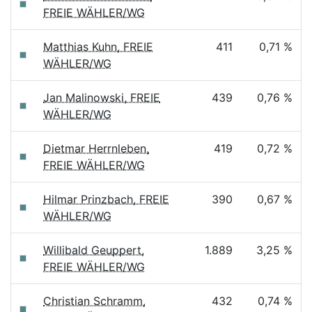
FREIE WÄHLER/WG
Matthias Kuhn, FREIE
411
0,71 %
WÄHLER/WG
Jan Malinowski, FREIE
439
0,76 %
WÄHLER/WG
Dietmar Herrnleben,
419
0,72 %
FREIE WÄHLER/WG
Hilmar Prinzbach, FREIE
390
0,67 %
WÄHLER/WG
Willibald Geuppert,
1.889
3,25 %
FREIE WÄHLER/WG
Christian Schramm,
432
0,74 %