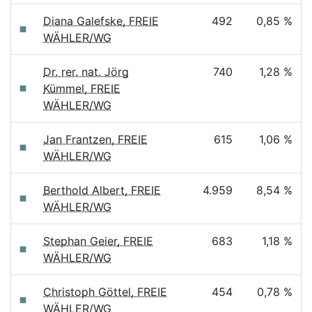
Diana Galefske, FREIE
492
0,85 %
WÄHLER/WG
Dr. rer. nat. Jörg
740
1,28 %
Kümmel, FREIE
WÄHLER/WG
Jan Frantzen, FREIE
615
1,06 %
WÄHLER/WG
Berthold Albert, FREIE
4.959
8,54 %
WÄHLER/WG
Stephan Geier, FREIE
683
1,18 %
WÄHLER/WG
Christoph Göttel, FREIE
454
0,78 %
WÄHLER/WG