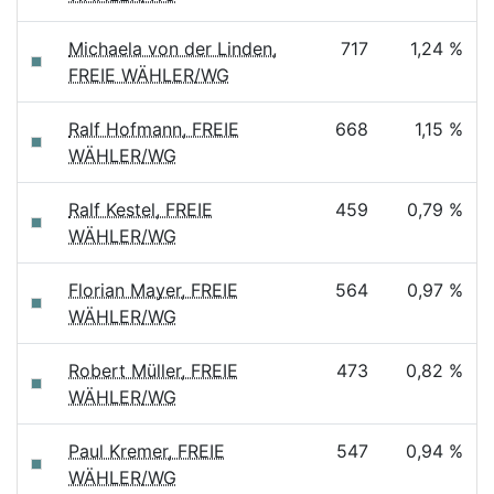
Michaela von der Linden,
717
1,24 %
FREIE WÄHLER/WG
Ralf Hofmann, FREIE
668
1,15 %
WÄHLER/WG
Ralf Kestel, FREIE
459
0,79 %
WÄHLER/WG
Florian Mayer, FREIE
564
0,97 %
WÄHLER/WG
Robert Müller, FREIE
473
0,82 %
WÄHLER/WG
Paul Kremer, FREIE
547
0,94 %
WÄHLER/WG