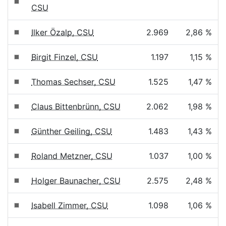
CSU
Ilker Özalp, CSU
2.969
2,86 %
Birgit Finzel, CSU
1.197
1,15 %
Thomas Sechser, CSU
1.525
1,47 %
Claus Bittenbrünn, CSU
2.062
1,98 %
Günther Geiling, CSU
1.483
1,43 %
Roland Metzner, CSU
1.037
1,00 %
Holger Baunacher, CSU
2.575
2,48 %
Isabell Zimmer, CSU
1.098
1,06 %