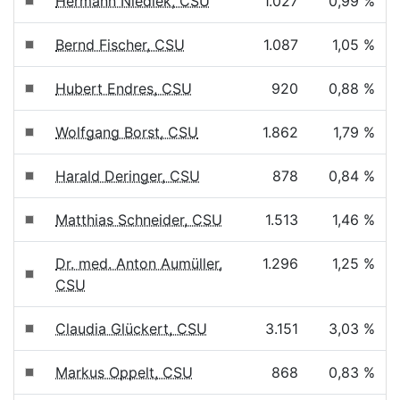
Hermann Niediek, CSU
1.027
0,99 %
Bernd Fischer, CSU
1.087
1,05 %
Hubert Endres, CSU
920
0,88 %
Wolfgang Borst, CSU
1.862
1,79 %
Harald Deringer, CSU
878
0,84 %
Matthias Schneider, CSU
1.513
1,46 %
Dr. med. Anton Aumüller,
1.296
1,25 %
CSU
Claudia Glückert, CSU
3.151
3,03 %
Markus Oppelt, CSU
868
0,83 %