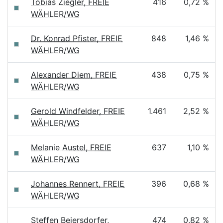
Tobias Ziegler, FREIE
416
0,72 %
WÄHLER/WG
Dr. Konrad Pfister, FREIE
848
1,46 %
WÄHLER/WG
Alexander Diem, FREIE
438
0,75 %
WÄHLER/WG
Gerold Windfelder, FREIE
1.461
2,52 %
WÄHLER/WG
Melanie Austel, FREIE
637
1,10 %
WÄHLER/WG
Johannes Rennert, FREIE
396
0,68 %
WÄHLER/WG
Steffen Beiersdorfer,
474
0,82 %