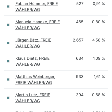
Fabian Hümmer, FREIE
527
0,91 %
WÄHLER/WG
Manuela Handke, FREIE
465
0,80 %
WÄHLER/WG
Jürgen Bätz, FREIE
2.657
4,58 %
WÄHLER/WG
Klaus Dietz, FREIE
634
1,09 %
WÄHLER/WG
Matthias Weinberger,
933
1,61 %
FREIE WÄHLER/WG
Martin Lutz, FREIE
394
0,68 %
WÄHLER/WG