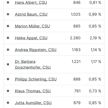
Hans Albert, CSU
846
0,81 %
Astrid Baum, CSU
1.025
0,99 %
Marion Müller, CSU
885
0,85 %
Heike Appel, CSU
2.280
2,19 %
Andrea Rippstein, CSU
1.183
1,14 %
Dr. Barbara
1.221
1,17 %
Goschenhofer, CSU
Philipp Schierling, CSU
888
0,85 %
Klaus Thomas, CSU
761
0,73 %
Jutta Aumüller, CSU
879
0,85 %