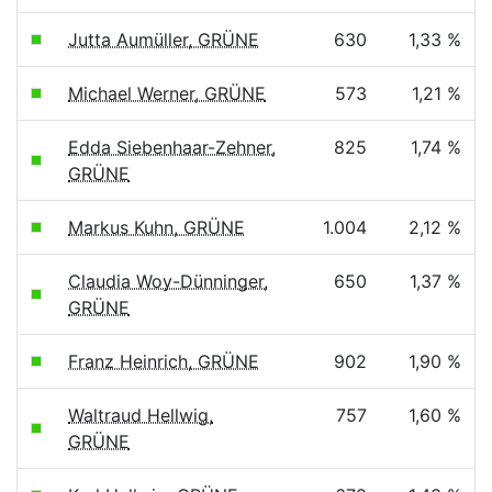
Jutta Aumüller, GRÜNE
630
1,33 %
Michael Werner, GRÜNE
573
1,21 %
Edda Siebenhaar-Zehner,
825
1,74 %
GRÜNE
Markus Kuhn, GRÜNE
1.004
2,12 %
Claudia Woy-Dünninger,
650
1,37 %
GRÜNE
Franz Heinrich, GRÜNE
902
1,90 %
Waltraud Hellwig,
757
1,60 %
GRÜNE