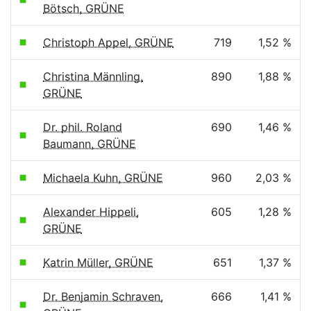
Bötsch, GRÜNE
Christoph Appel, GRÜNE
719
1,52 %
Christina Männling,
890
1,88 %
GRÜNE
Dr. phil. Roland
690
1,46 %
Baumann, GRÜNE
Michaela Kuhn, GRÜNE
960
2,03 %
Alexander Hippeli,
605
1,28 %
GRÜNE
Katrin Müller, GRÜNE
651
1,37 %
Dr. Benjamin Schraven,
666
1,41 %