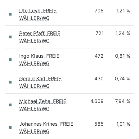
Ute Leyh, FREIE
705
1,21 %
WÄHLER/WG
Peter Pfaff, FREIE
721
1,24 %
WÄHLER/WG
Ingo Klaus, FREIE
472
0,81 %
WÄHLER/WG
Gerald Karl, FREIE
430
0,74 %
WÄHLER/WG
Michael Zehe, FREIE
4.609
7,94 %
WÄHLER/WG
Johannes Krines, FREIE
585
1,01 %
WÄHLER/WG