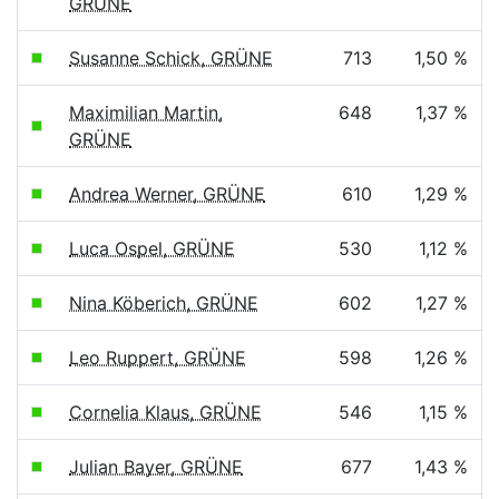
GRÜNE
Susanne Schick, GRÜNE
713
1,50 %
Maximilian Martin,
648
1,37 %
GRÜNE
Andrea Werner, GRÜNE
610
1,29 %
Luca Ospel, GRÜNE
530
1,12 %
Nina Köberich, GRÜNE
602
1,27 %
Leo Ruppert, GRÜNE
598
1,26 %
Cornelia Klaus, GRÜNE
546
1,15 %
Julian Bayer, GRÜNE
677
1,43 %