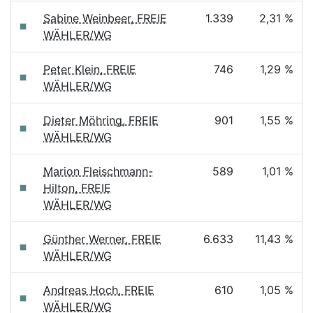
Sabine Weinbeer, FREIE
1.339
2,31 %
WÄHLER/WG
Peter Klein, FREIE
746
1,29 %
WÄHLER/WG
Dieter Möhring, FREIE
901
1,55 %
WÄHLER/WG
Marion Fleischmann-
589
1,01 %
Hilton, FREIE
WÄHLER/WG
Günther Werner, FREIE
6.633
11,43 %
WÄHLER/WG
Andreas Hoch, FREIE
610
1,05 %
WÄHLER/WG