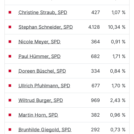
Christine Straub, SPD
427
1,07 %
Stephan Schneider, SPD
4.128
10,34 %
Nicole Meyer, SPD
364
0,91 %
Paul Hümmer, SPD
682
1,71 %
Doreen Büschel, SPD
334
0,84 %
Ullrich Pfuhlmann, SPD
677
1,70 %
Wiltrud Burger, SPD
969
2,43 %
Martin Horn, SPD
382
0,96 %
Brunhilde Giegold, SPD
292
0,73 %