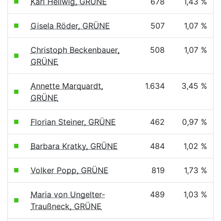
Karl Hellwig, GRÜNE
678
1,43 %
Gisela Röder, GRÜNE
507
1,07 %
Christoph Beckenbauer,
508
1,07 %
GRÜNE
Annette Marquardt,
1.634
3,45 %
GRÜNE
Florian Steiner, GRÜNE
462
0,97 %
Barbara Kratky, GRÜNE
484
1,02 %
Volker Popp, GRÜNE
819
1,73 %
Maria von Ungelter-
489
1,03 %
Traußneck, GRÜNE