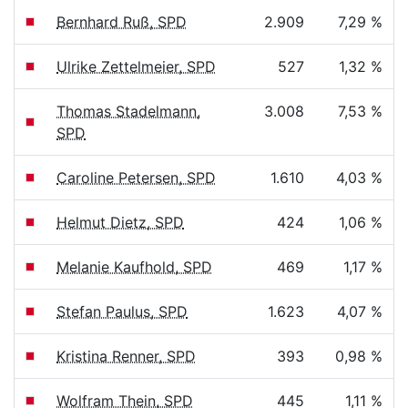
Bernhard Ruß, SPD
2.909
7,29 %
Ulrike Zettelmeier, SPD
527
1,32 %
Thomas Stadelmann,
3.008
7,53 %
SPD
Caroline Petersen, SPD
1.610
4,03 %
Helmut Dietz, SPD
424
1,06 %
Melanie Kaufhold, SPD
469
1,17 %
Stefan Paulus, SPD
1.623
4,07 %
Kristina Renner, SPD
393
0,98 %
Wolfram Thein, SPD
445
1,11 %