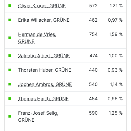
Oliver Kröner, GRÜNE
572
1,21 %
Erika Willacker, GRÜNE
462
0,97 %
Herman de Vries,
754
1,59 %
GRÜNE
Valentin Albert, GRÜNE
474
1,00 %
Thorsten Huber, GRÜNE
440
0,93 %
Jochen Ambros, GRÜNE
540
1,14 %
Thomas Harth, GRÜNE
454
0,96 %
Franz-Josef Selig,
590
1,25 %
GRÜNE