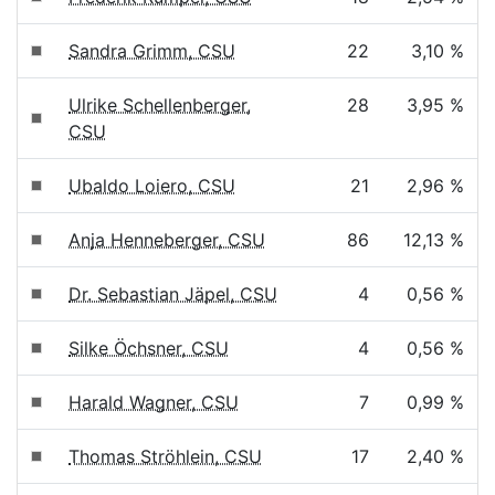
Sandra Grimm, CSU
22
3,10 %
Ulrike Schellenberger,
28
3,95 %
CSU
Ubaldo Loiero, CSU
21
2,96 %
Anja Henneberger, CSU
86
12,13 %
Dr. Sebastian Jäpel, CSU
4
0,56 %
Silke Öchsner, CSU
4
0,56 %
Harald Wagner, CSU
7
0,99 %
Thomas Ströhlein, CSU
17
2,40 %