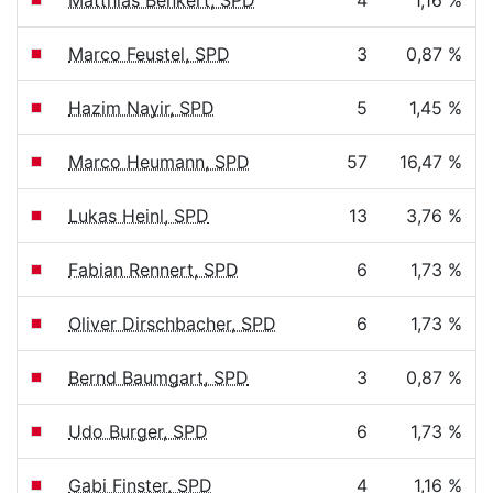
Matthias Benkert, SPD
4
1,16 %
Marco Feustel, SPD
3
0,87 %
Hazim Nayir, SPD
5
1,45 %
Marco Heumann, SPD
57
16,47 %
Lukas Heinl, SPD
13
3,76 %
Fabian Rennert, SPD
6
1,73 %
Oliver Dirschbacher, SPD
6
1,73 %
Bernd Baumgart, SPD
3
0,87 %
Udo Burger, SPD
6
1,73 %
Gabi Finster, SPD
4
1,16 %