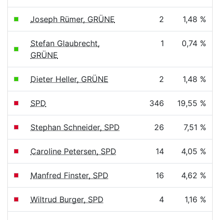
Joseph Rümer, GRÜNE
2
1,48 %
Stefan Glaubrecht,
1
0,74 %
GRÜNE
Dieter Heller, GRÜNE
2
1,48 %
SPD
346
19,55 %
Stephan Schneider, SPD
26
7,51 %
Caroline Petersen, SPD
14
4,05 %
Manfred Finster, SPD
16
4,62 %
Wiltrud Burger, SPD
4
1,16 %