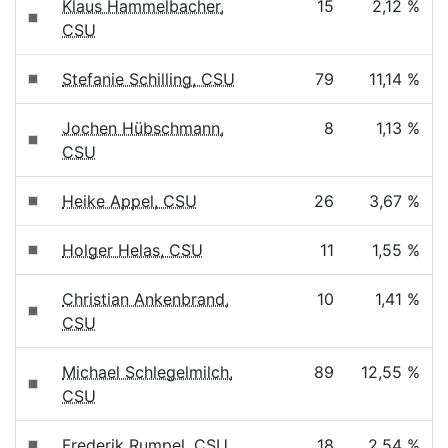
Klaus Hammelbacher,
15
2,12 %
CSU
Stefanie Schilling, CSU
79
11,14 %
Jochen Hübschmann,
8
1,13 %
CSU
Heike Appel, CSU
26
3,67 %
Holger Helas, CSU
11
1,55 %
Christian Ankenbrand,
10
1,41 %
CSU
Michael Schlegelmilch,
89
12,55 %
CSU
Frederik Rumpel, CSU
18
2,54 %