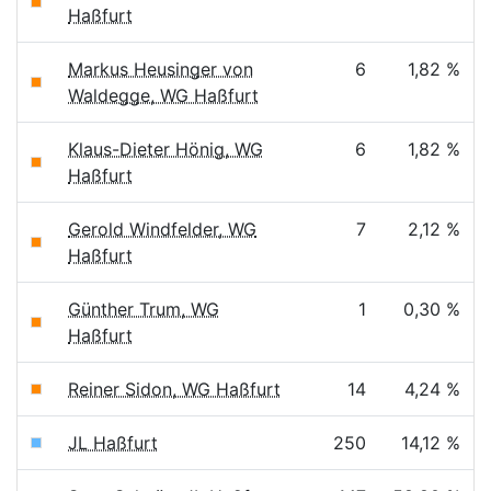
Haßfurt
Markus Heusinger von
6
1,82 %
Waldegge, WG Haßfurt
Klaus-Dieter Hönig, WG
6
1,82 %
Haßfurt
Gerold Windfelder, WG
7
2,12 %
Haßfurt
Günther Trum, WG
1
0,30 %
Haßfurt
Reiner Sidon, WG Haßfurt
14
4,24 %
JL Haßfurt
250
14,12 %