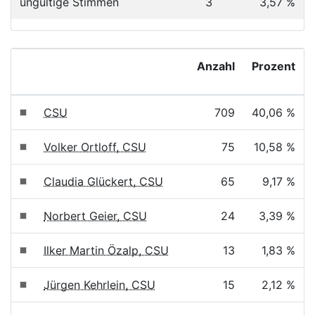
ungültige Stimmen
3
3,57 %
Anzahl
Prozent
CSU
709
40,06 %
Volker Ortloff, CSU
75
10,58 %
Claudia Glückert, CSU
65
9,17 %
Norbert Geier, CSU
24
3,39 %
Ilker Martin Özalp, CSU
13
1,83 %
Jürgen Kehrlein, CSU
15
2,12 %