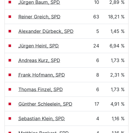
Jürgen Baum, SPD
10
2,89 %
Reiner Greich, SPD
63
18,21 %
Alexander Dürbeck, SPD
5
1,45 %
Jürgen Heinl, SPD
24
6,94 %
Andreas Kurz, SPD
6
1,73 %
Frank Hofmann, SPD
8
2,31 %
Thomas Finzel, SPD
6
1,73 %
Günther Schleelein, SPD
17
4,91 %
Sebastian Klein, SPD
4
1,16 %