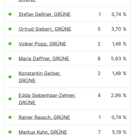
Stefan Geßner, GRÜNE
1
0,74 %
Ortrud Siebert, GRÜNE
5
3,70 %
Volker Popp, GRÜNE
2
1,48 %
Maria Deffner, GRÜNE
8
5,93 %
Konstantin Gerber,
2
1,48 %
GRÜNE
Edda Siebenhaar-Zehner,
4
2,96 %
GRÜNE
Rainer Rausch, GRÜNE
1
0,74 %
Markus Kuhn, GRÜNE
7
5,19 %