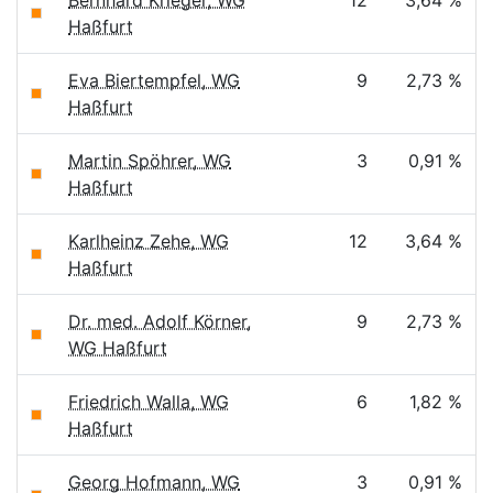
Bernhard Krieger, WG
12
3,64 %
Haßfurt
Eva Biertempfel, WG
9
2,73 %
Haßfurt
Martin Spöhrer, WG
3
0,91 %
Haßfurt
Karlheinz Zehe, WG
12
3,64 %
Haßfurt
Dr. med. Adolf Körner,
9
2,73 %
WG Haßfurt
Friedrich Walla, WG
6
1,82 %
Haßfurt
Georg Hofmann, WG
3
0,91 %