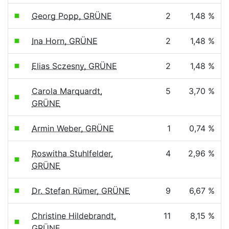
Georg Popp, GRÜNE
2
1,48 %
Ina Horn, GRÜNE
2
1,48 %
Elias Sczesny, GRÜNE
2
1,48 %
Carola Marquardt,
5
3,70 %
GRÜNE
Armin Weber, GRÜNE
1
0,74 %
Roswitha Stuhlfelder,
4
2,96 %
GRÜNE
Dr. Stefan Rümer, GRÜNE
9
6,67 %
Christine Hildebrandt,
11
8,15 %
GRÜNE