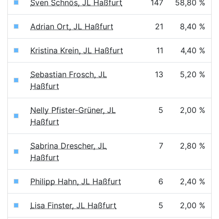
Sven Schnös, JL Haßfurt
147
58,80 %
Adrian Ort, JL Haßfurt
21
8,40 %
Kristina Krein, JL Haßfurt
11
4,40 %
Sebastian Frosch, JL
13
5,20 %
Haßfurt
Nelly Pfister-Grüner, JL
5
2,00 %
Haßfurt
Sabrina Drescher, JL
7
2,80 %
Haßfurt
Philipp Hahn, JL Haßfurt
6
2,40 %
Lisa Finster, JL Haßfurt
5
2,00 %