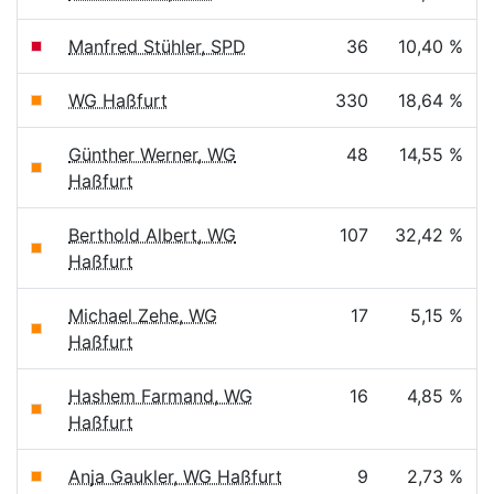
Manfred Stühler, SPD
36
10,40 %
WG Haßfurt
330
18,64 %
Günther Werner, WG
48
14,55 %
Haßfurt
Berthold Albert, WG
107
32,42 %
Haßfurt
Michael Zehe, WG
17
5,15 %
Haßfurt
Hashem Farmand, WG
16
4,85 %
Haßfurt
Anja Gaukler, WG Haßfurt
9
2,73 %