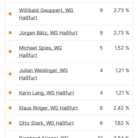
Willibald Geuppert, WG
9
2,73 %
Haßfurt
Jürgen Bätz, WG Haßfurt
9
2,73 %
Michael Spies, WG
5
1,52 %
Haßfurt
Julian Weidinger, WG
4
1,21 %
Haßfurt
Karin Lang, WG Haßfurt
4
1,21 %
Klaus Ringer, WG Haßfurt
8
2,42 %
Otto Stark, WG Haßfurt
6
1,82 %