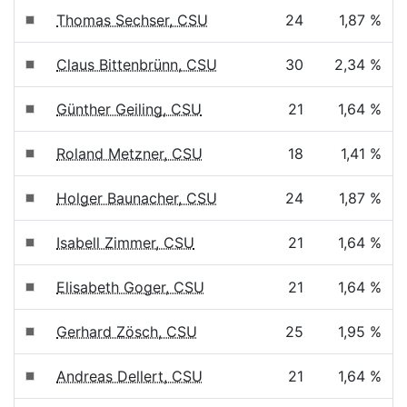
Thomas Sechser, CSU
24
1,87 %
Claus Bittenbrünn, CSU
30
2,34 %
Günther Geiling, CSU
21
1,64 %
Roland Metzner, CSU
18
1,41 %
Holger Baunacher, CSU
24
1,87 %
Isabell Zimmer, CSU
21
1,64 %
Elisabeth Goger, CSU
21
1,64 %
Gerhard Zösch, CSU
25
1,95 %
Andreas Dellert, CSU
21
1,64 %