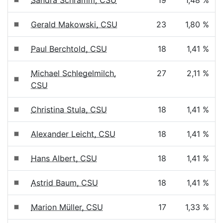
Sandra Schramm, CSU
19
1,48 %
Gerald Makowski, CSU
23
1,80 %
Paul Berchtold, CSU
18
1,41 %
Michael Schlegelmilch,
27
2,11 %
CSU
Christina Stula, CSU
18
1,41 %
Alexander Leicht, CSU
18
1,41 %
Hans Albert, CSU
18
1,41 %
Astrid Baum, CSU
18
1,41 %
Marion Müller, CSU
17
1,33 %