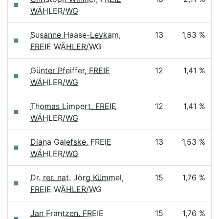
WÄHLER/WG
Susanne Haase-Leykam,
13
1,53 %
FREIE WÄHLER/WG
Günter Pfeiffer, FREIE
12
1,41 %
WÄHLER/WG
Thomas Limpert, FREIE
12
1,41 %
WÄHLER/WG
Diana Galefske, FREIE
13
1,53 %
WÄHLER/WG
Dr. rer. nat. Jörg Kümmel,
15
1,76 %
FREIE WÄHLER/WG
Jan Frantzen, FREIE
15
1,76 %