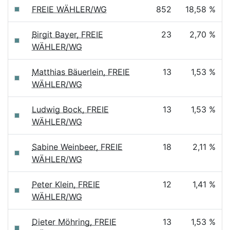
FREIE WÄHLER/WG
852
18,58 %
Birgit Bayer, FREIE
23
2,70 %
WÄHLER/WG
Matthias Bäuerlein, FREIE
13
1,53 %
WÄHLER/WG
Ludwig Bock, FREIE
13
1,53 %
WÄHLER/WG
Sabine Weinbeer, FREIE
18
2,11 %
WÄHLER/WG
Peter Klein, FREIE
12
1,41 %
WÄHLER/WG
Dieter Möhring, FREIE
13
1,53 %