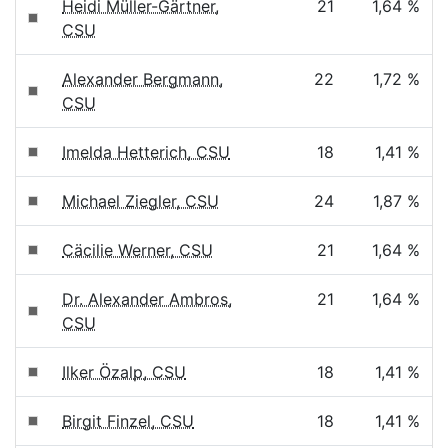
Heidi Müller-Gärtner,
21
1,64 %
CSU
Alexander Bergmann,
22
1,72 %
CSU
Imelda Hetterich, CSU
18
1,41 %
Michael Ziegler, CSU
24
1,87 %
Cäcilie Werner, CSU
21
1,64 %
Dr. Alexander Ambros,
21
1,64 %
CSU
Ilker Özalp, CSU
18
1,41 %
Birgit Finzel, CSU
18
1,41 %