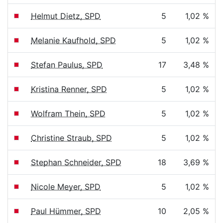
Helmut Dietz, SPD
5
1,02 %
Melanie Kaufhold, SPD
5
1,02 %
Stefan Paulus, SPD
17
3,48 %
Kristina Renner, SPD
5
1,02 %
Wolfram Thein, SPD
5
1,02 %
Christine Straub, SPD
5
1,02 %
Stephan Schneider, SPD
18
3,69 %
Nicole Meyer, SPD
5
1,02 %
Paul Hümmer, SPD
10
2,05 %