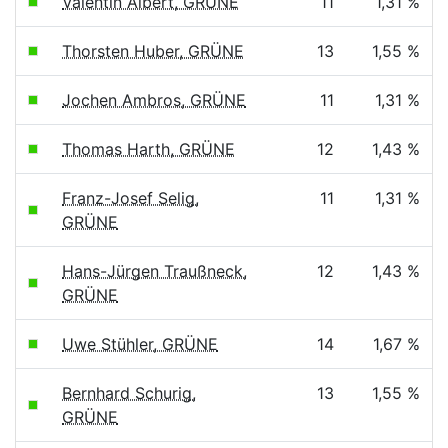
Valentin Albert, GRÜNE
11
1,31 %
Thorsten Huber, GRÜNE
13
1,55 %
Jochen Ambros, GRÜNE
11
1,31 %
Thomas Harth, GRÜNE
12
1,43 %
Franz-Josef Selig,
11
1,31 %
GRÜNE
Hans-Jürgen Traußneck,
12
1,43 %
GRÜNE
Uwe Stühler, GRÜNE
14
1,67 %
Bernhard Schurig,
13
1,55 %
GRÜNE