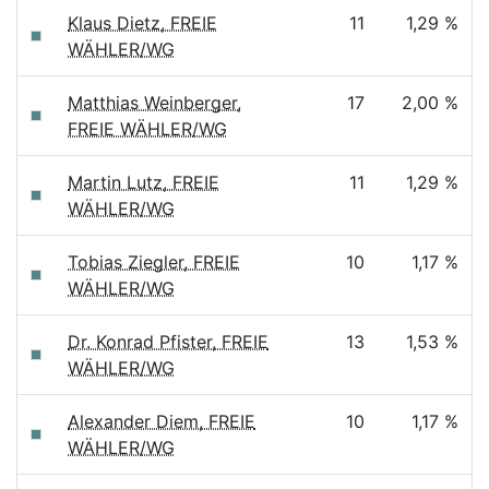
Klaus Dietz, FREIE
11
1,29 %
WÄHLER/WG
Matthias Weinberger,
17
2,00 %
FREIE WÄHLER/WG
Martin Lutz, FREIE
11
1,29 %
WÄHLER/WG
Tobias Ziegler, FREIE
10
1,17 %
WÄHLER/WG
Dr. Konrad Pfister, FREIE
13
1,53 %
WÄHLER/WG
Alexander Diem, FREIE
10
1,17 %
WÄHLER/WG