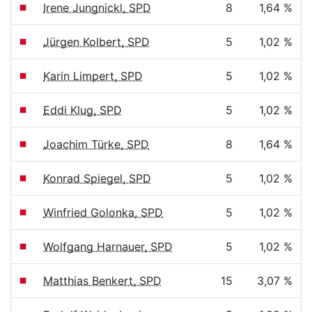
Irene Jungnickl, SPD
8
1,64 %
Jürgen Kolbert, SPD
5
1,02 %
Karin Limpert, SPD
5
1,02 %
Eddi Klug, SPD
5
1,02 %
Joachim Türke, SPD
8
1,64 %
Konrad Spiegel, SPD
5
1,02 %
Winfried Golonka, SPD
5
1,02 %
Wolfgang Harnauer, SPD
5
1,02 %
Matthias Benkert, SPD
15
3,07 %