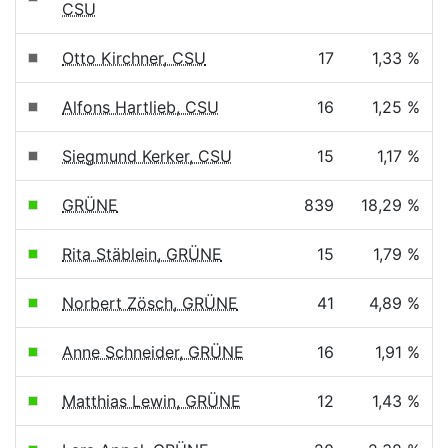
CSU
Otto Kirchner, CSU
17
1,33 %
Alfons Hartlieb, CSU
16
1,25 %
Siegmund Kerker, CSU
15
1,17 %
GRÜNE
839
18,29 %
Rita Stäblein, GRÜNE
15
1,79 %
Norbert Zösch, GRÜNE
41
4,89 %
Anne Schneider, GRÜNE
16
1,91 %
Matthias Lewin, GRÜNE
12
1,43 %