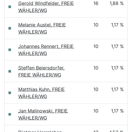
Gerold Windfelder, FREIE
16
1,88 %
WÄHLER/WG
Melanie Austel, FREIE
10
1,17 %
WÄHLER/WG
Johannes Rennert, FREIE
10
1,17 %
WÄHLER/WG
Steffen Beiersdorfer,
10
1,17 %
FREIE WÄHLER/WG
Matthias Kuhn, FREIE
10
1,17 %
WÄHLER/WG
Jan Malinowski, FREIE
10
1,17 %
WÄHLER/WG