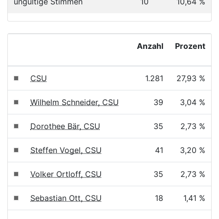
ungültige Stimmen
10
10,64 %
Anzahl
Prozent
CSU
1.281
27,93 %
Wilhelm Schneider, CSU
39
3,04 %
Dorothee Bär, CSU
35
2,73 %
Steffen Vogel, CSU
41
3,20 %
Volker Ortloff, CSU
35
2,73 %
Sebastian Ott, CSU
18
1,41 %