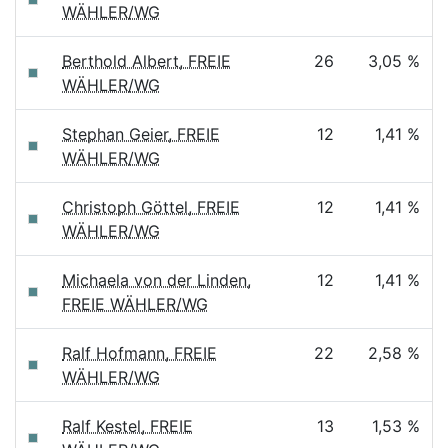
WÄHLER/WG
Berthold Albert, FREIE
26
3,05 %
WÄHLER/WG
Stephan Geier, FREIE
12
1,41 %
WÄHLER/WG
Christoph Göttel, FREIE
12
1,41 %
WÄHLER/WG
Michaela von der Linden,
12
1,41 %
FREIE WÄHLER/WG
Ralf Hofmann, FREIE
22
2,58 %
WÄHLER/WG
Ralf Kestel, FREIE
13
1,53 %