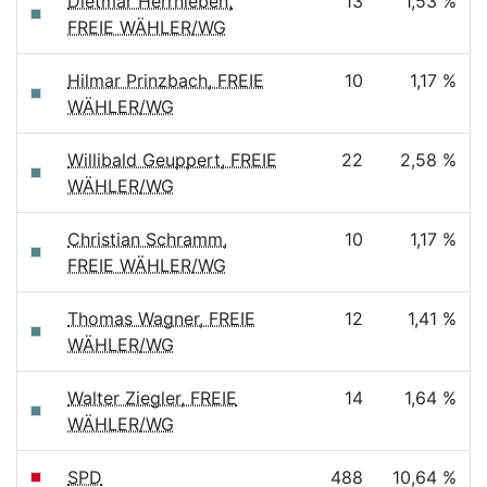
Dietmar Herrnleben,
13
1,53 %
FREIE WÄHLER/WG
Hilmar Prinzbach, FREIE
10
1,17 %
WÄHLER/WG
Willibald Geuppert, FREIE
22
2,58 %
WÄHLER/WG
Christian Schramm,
10
1,17 %
FREIE WÄHLER/WG
Thomas Wagner, FREIE
12
1,41 %
WÄHLER/WG
Walter Ziegler, FREIE
14
1,64 %
WÄHLER/WG
SPD
488
10,64 %