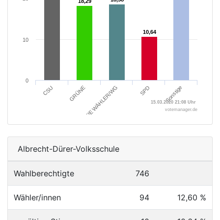
18,29
18,29
10,64
10,64
10
0
SPD
Sonstige
CSU
GRÜNE
FREIE WÄHLER/WG
15.03.2020 21:08 Uhr
votemanager.de
Albrecht-Dürer-Volksschule
Wahlberechtigte
746
Wähler/innen
94
12,60 %