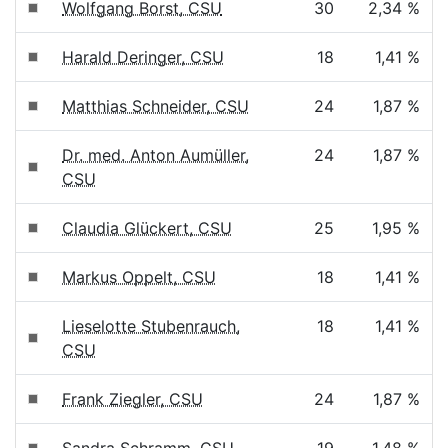
Wolfgang Borst, CSU
30
2,34 %
Harald Deringer, CSU
18
1,41 %
Matthias Schneider, CSU
24
1,87 %
Dr. med. Anton Aumüller,
24
1,87 %
CSU
Claudia Glückert, CSU
25
1,95 %
Markus Oppelt, CSU
18
1,41 %
Lieselotte Stubenrauch,
18
1,41 %
CSU
Frank Ziegler, CSU
24
1,87 %