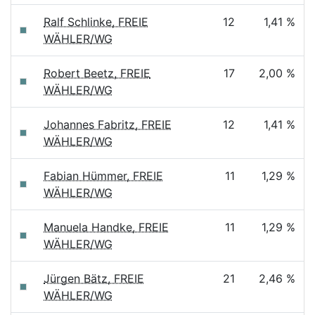
Ralf Schlinke, FREIE
12
1,41 %
WÄHLER/WG
Robert Beetz, FREIE
17
2,00 %
WÄHLER/WG
Johannes Fabritz, FREIE
12
1,41 %
WÄHLER/WG
Fabian Hümmer, FREIE
11
1,29 %
WÄHLER/WG
Manuela Handke, FREIE
11
1,29 %
WÄHLER/WG
Jürgen Bätz, FREIE
21
2,46 %
WÄHLER/WG