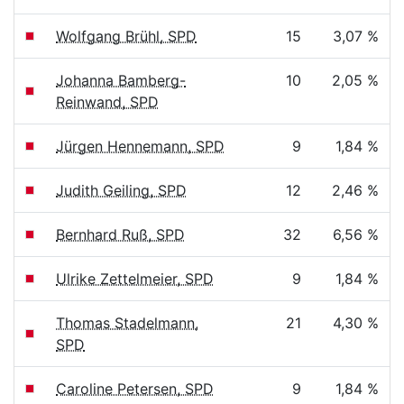
Wolfgang Brühl, SPD
15
3,07 %
Johanna Bamberg-
10
2,05 %
Reinwand, SPD
Jürgen Hennemann, SPD
9
1,84 %
Judith Geiling, SPD
12
2,46 %
Bernhard Ruß, SPD
32
6,56 %
Ulrike Zettelmeier, SPD
9
1,84 %
Thomas Stadelmann,
21
4,30 %
SPD
Caroline Petersen, SPD
9
1,84 %