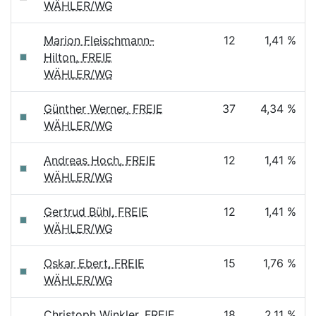
WÄHLER/WG
Marion Fleischmann-
12
1,41 %
Hilton, FREIE
WÄHLER/WG
Günther Werner, FREIE
37
4,34 %
WÄHLER/WG
Andreas Hoch, FREIE
12
1,41 %
WÄHLER/WG
Gertrud Bühl, FREIE
12
1,41 %
WÄHLER/WG
Oskar Ebert, FREIE
15
1,76 %
WÄHLER/WG
Christoph Winkler, FREIE
18
2,11 %