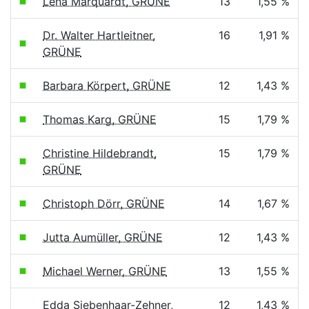
Lena Marquardt, GRÜNE
13
1,55 %
Dr. Walter Hartleitner,
16
1,91 %
GRÜNE
Barbara Körpert, GRÜNE
12
1,43 %
Thomas Karg, GRÜNE
15
1,79 %
Christine Hildebrandt,
15
1,79 %
GRÜNE
Christoph Dörr, GRÜNE
14
1,67 %
Jutta Aumüller, GRÜNE
12
1,43 %
Michael Werner, GRÜNE
13
1,55 %
Edda Siebenhaar-Zehner,
12
1,43 %