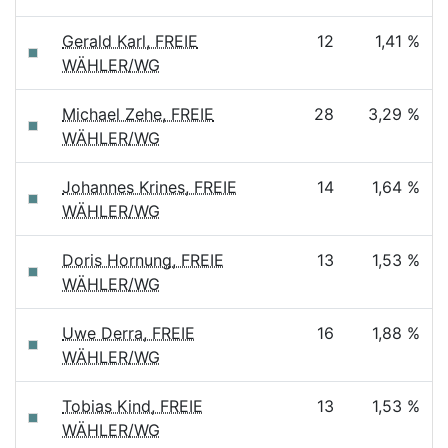
Gerald Karl, FREIE
12
1,41 %
WÄHLER/WG
Michael Zehe, FREIE
28
3,29 %
WÄHLER/WG
Johannes Krines, FREIE
14
1,64 %
WÄHLER/WG
Doris Hornung, FREIE
13
1,53 %
WÄHLER/WG
Uwe Derra, FREIE
16
1,88 %
WÄHLER/WG
Tobias Kind, FREIE
13
1,53 %
WÄHLER/WG