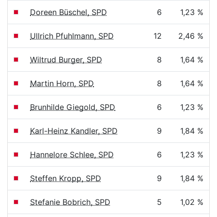
Doreen Büschel, SPD
6
1,23 %
Ullrich Pfuhlmann, SPD
12
2,46 %
Wiltrud Burger, SPD
8
1,64 %
Martin Horn, SPD
8
1,64 %
Brunhilde Giegold, SPD
6
1,23 %
Karl-Heinz Kandler, SPD
9
1,84 %
Hannelore Schlee, SPD
6
1,23 %
Steffen Kropp, SPD
9
1,84 %
Stefanie Bobrich, SPD
5
1,02 %