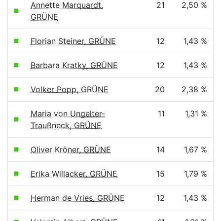
Annette Marquardt,
21
2,50 %
GRÜNE
Florian Steiner, GRÜNE
12
1,43 %
Barbara Kratky, GRÜNE
12
1,43 %
Volker Popp, GRÜNE
20
2,38 %
Maria von Ungelter-
11
1,31 %
Traußneck, GRÜNE
Oliver Kröner, GRÜNE
14
1,67 %
Erika Willacker, GRÜNE
15
1,79 %
Herman de Vries, GRÜNE
12
1,43 %