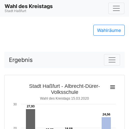
Wahl des Kreistags
Stadt Haßfurt
Wahlräume
Ergebnis
Stadt Haßfurt - Albrecht-Dürer-
Volksschule
Wahl des Kreistags 15.03.2020
30
27,93
27,93
24,56
24,56
20
18,58
18,58