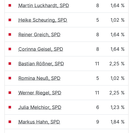
Martin Luckhardt, SPD
8
1,64 %
Heike Scheuring, SPD
5
1,02 %
Reiner Greich, SPD
8
1,64 %
Corinna Geisel, SPD
8
1,64 %
Bastian Rößner, SPD
11
2,25 %
Romina Neuß, SPD
5
1,02 %
Werner Riegel, SPD
11
2,25 %
Julia Melchior, SPD
6
1,23 %
Markus Hahn, SPD
9
1,84 %