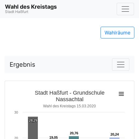
Wahl des Kreistags
Stadt Haßfurt
Wahlräume
Ergebnis
Stadt Haßfurt - Grundschule
Nassachtal
Wahl des Kreistags 15.03.2020
30
28,29
28,29
20,76
20,76
20,24
20,24
19,05
19,05
20