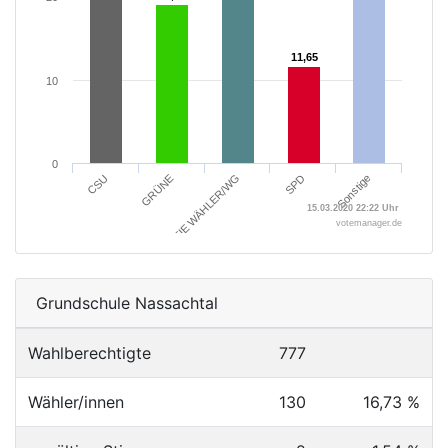
11,65
11,65
10
0
SPD
Sonstige
CSU
GRÜNE
FREIE WÄHLER/WG
15.03.2020 22:22 Uhr
votemanager.de
Grundschule Nassachtal
Wahlberechtigte
777
Wähler/innen
130
16,73 %