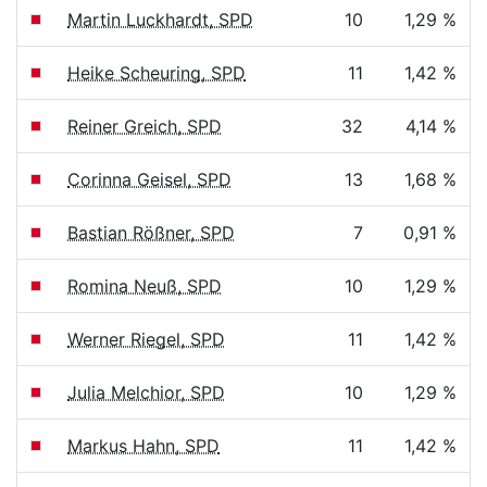
Martin Luckhardt, SPD
10
1,29 %
Heike Scheuring, SPD
11
1,42 %
Reiner Greich, SPD
32
4,14 %
Corinna Geisel, SPD
13
1,68 %
Bastian Rößner, SPD
7
0,91 %
Romina Neuß, SPD
10
1,29 %
Werner Riegel, SPD
11
1,42 %
Julia Melchior, SPD
10
1,29 %
Markus Hahn, SPD
11
1,42 %