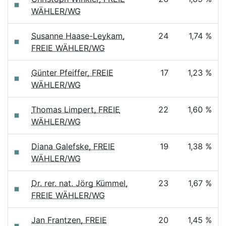
WÄHLER/WG
Susanne Haase-Leykam,
24
1,74 %
FREIE WÄHLER/WG
Günter Pfeiffer, FREIE
17
1,23 %
WÄHLER/WG
Thomas Limpert, FREIE
22
1,60 %
WÄHLER/WG
Diana Galefske, FREIE
19
1,38 %
WÄHLER/WG
Dr. rer. nat. Jörg Kümmel,
23
1,67 %
FREIE WÄHLER/WG
Jan Frantzen, FREIE
20
1,45 %