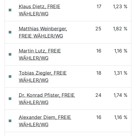
Klaus Dietz, FREIE
17
1,23 %
WÄHLER/WG
Matthias Weinberger,
25
1,82 %
FREIE WÄHLER/WG
Martin Lutz, FREIE
16
1,16 %
WÄHLER/WG
Tobias Ziegler, FREIE
18
1,31 %
WÄHLER/WG
Dr. Konrad Pfister, FREIE
24
1,74 %
WÄHLER/WG
Alexander Diem, FREIE
16
1,16 %
WÄHLER/WG