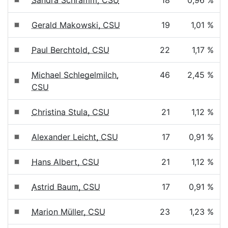
Sandra Schramm, CSU
18
0,96 %
Gerald Makowski, CSU
19
1,01 %
Paul Berchtold, CSU
22
1,17 %
Michael Schlegelmilch,
46
2,45 %
CSU
Christina Stula, CSU
21
1,12 %
Alexander Leicht, CSU
17
0,91 %
Hans Albert, CSU
21
1,12 %
Astrid Baum, CSU
17
0,91 %
Marion Müller, CSU
23
1,23 %