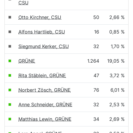
CSU
Otto Kirchner, CSU
50
2,66 %
Alfons Hartlieb, CSU
16
0,85 %
Siegmund Kerker, CSU
32
1,70 %
GRÜNE
1.264
19,05 %
Rita Stäblein, GRÜNE
47
3,72 %
Norbert Zösch, GRÜNE
76
6,01 %
Anne Schneider, GRÜNE
32
2,53 %
Matthias Lewin, GRÜNE
34
2,69 %