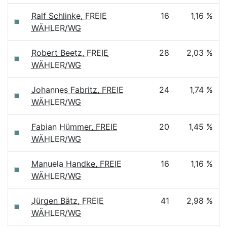
Ralf Schlinke, FREIE
16
1,16 %
WÄHLER/WG
Robert Beetz, FREIE
28
2,03 %
WÄHLER/WG
Johannes Fabritz, FREIE
24
1,74 %
WÄHLER/WG
Fabian Hümmer, FREIE
20
1,45 %
WÄHLER/WG
Manuela Handke, FREIE
16
1,16 %
WÄHLER/WG
Jürgen Bätz, FREIE
41
2,98 %
WÄHLER/WG