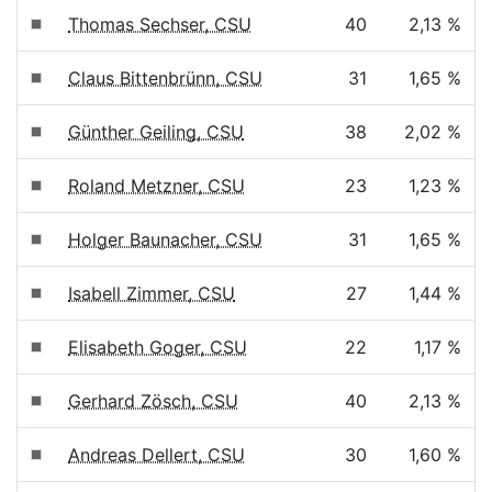
Thomas Sechser, CSU
40
2,13 %
Claus Bittenbrünn, CSU
31
1,65 %
Günther Geiling, CSU
38
2,02 %
Roland Metzner, CSU
23
1,23 %
Holger Baunacher, CSU
31
1,65 %
Isabell Zimmer, CSU
27
1,44 %
Elisabeth Goger, CSU
22
1,17 %
Gerhard Zösch, CSU
40
2,13 %
Andreas Dellert, CSU
30
1,60 %