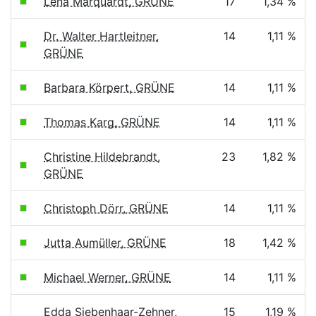
Lena Marquardt, GRÜNE
17
1,34 %
Dr. Walter Hartleitner,
14
1,11 %
GRÜNE
Barbara Körpert, GRÜNE
14
1,11 %
Thomas Karg, GRÜNE
14
1,11 %
Christine Hildebrandt,
23
1,82 %
GRÜNE
Christoph Dörr, GRÜNE
14
1,11 %
Jutta Aumüller, GRÜNE
18
1,42 %
Michael Werner, GRÜNE
14
1,11 %
Edda Siebenhaar-Zehner,
15
1,19 %