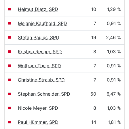
Helmut Dietz, SPD
10
1,29 %
Melanie Kaufhold, SPD
7
0,91 %
Stefan Paulus, SPD
19
2,46 %
Kristina Renner, SPD
8
1,03 %
Wolfram Thein, SPD
7
0,91 %
Christine Straub, SPD
7
0,91 %
Stephan Schneider, SPD
50
6,47 %
Nicole Meyer, SPD
8
1,03 %
Paul Hümmer, SPD
14
1,81 %