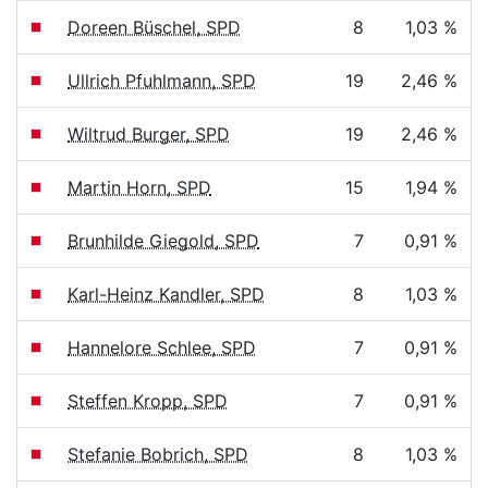
Doreen Büschel, SPD
8
1,03 %
Ullrich Pfuhlmann, SPD
19
2,46 %
Wiltrud Burger, SPD
19
2,46 %
Martin Horn, SPD
15
1,94 %
Brunhilde Giegold, SPD
7
0,91 %
Karl-Heinz Kandler, SPD
8
1,03 %
Hannelore Schlee, SPD
7
0,91 %
Steffen Kropp, SPD
7
0,91 %
Stefanie Bobrich, SPD
8
1,03 %