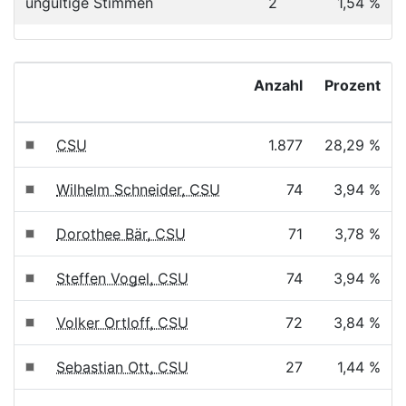
ungültige Stimmen
2
1,54 %
Anzahl
Prozent
CSU
1.877
28,29 %
Wilhelm Schneider, CSU
74
3,94 %
Dorothee Bär, CSU
71
3,78 %
Steffen Vogel, CSU
74
3,94 %
Volker Ortloff, CSU
72
3,84 %
Sebastian Ott, CSU
27
1,44 %