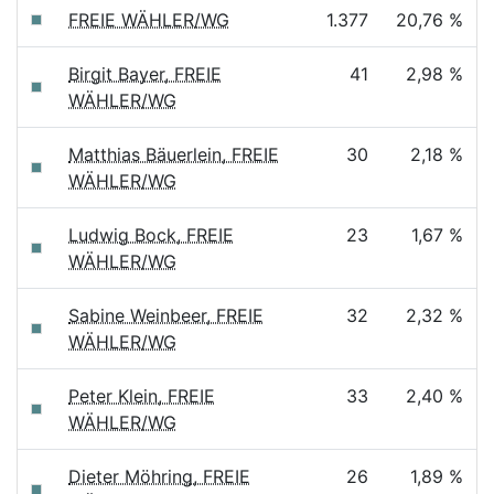
FREIE WÄHLER/WG
1.377
20,76 %
Birgit Bayer, FREIE
41
2,98 %
WÄHLER/WG
Matthias Bäuerlein, FREIE
30
2,18 %
WÄHLER/WG
Ludwig Bock, FREIE
23
1,67 %
WÄHLER/WG
Sabine Weinbeer, FREIE
32
2,32 %
WÄHLER/WG
Peter Klein, FREIE
33
2,40 %
WÄHLER/WG
Dieter Möhring, FREIE
26
1,89 %