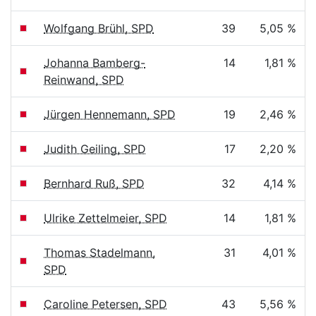
Wolfgang Brühl, SPD
39
5,05 %
Johanna Bamberg-
14
1,81 %
Reinwand, SPD
Jürgen Hennemann, SPD
19
2,46 %
Judith Geiling, SPD
17
2,20 %
Bernhard Ruß, SPD
32
4,14 %
Ulrike Zettelmeier, SPD
14
1,81 %
Thomas Stadelmann,
31
4,01 %
SPD
Caroline Petersen, SPD
43
5,56 %