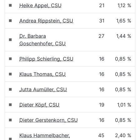
Heike Appel, CSU
21
1,12 %
Andrea Rippstein, CSU
31
1,65 %
Dr. Barbara
27
1,44 %
Goschenhofer, CSU
Philipp Schierling, CSU
16
0,85 %
Klaus Thomas, CSU
16
0,85 %
Jutta Aumüller, CSU
16
0,85 %
Dieter Köpf, CSU
19
1,01 %
Dieter Gerstenkorn, CSU
16
0,85 %
Klaus Hammelbacher,
45
2,40 %