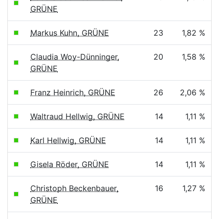
GRÜNE
Markus Kuhn, GRÜNE
23
1,82 %
Claudia Woy-Dünninger,
20
1,58 %
GRÜNE
Franz Heinrich, GRÜNE
26
2,06 %
Waltraud Hellwig, GRÜNE
14
1,11 %
Karl Hellwig, GRÜNE
14
1,11 %
Gisela Röder, GRÜNE
14
1,11 %
Christoph Beckenbauer,
16
1,27 %
GRÜNE