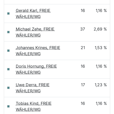
Gerald Karl, FREIE
16
1,16 %
WÄHLER/WG
Michael Zehe, FREIE
37
2,69 %
WÄHLER/WG
Johannes Krines, FREIE
21
1,53 %
WÄHLER/WG
Doris Hornung, FREIE
16
1,16 %
WÄHLER/WG
Uwe Derra, FREIE
17
1,23 %
WÄHLER/WG
Tobias Kind, FREIE
16
1,16 %
WÄHLER/WG