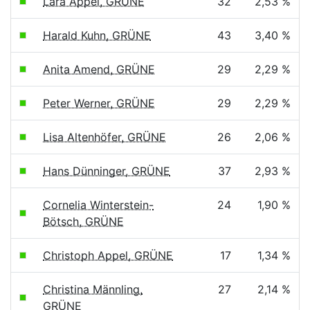
Lara Appel, GRÜNE
32
2,53 %
Harald Kuhn, GRÜNE
43
3,40 %
Anita Amend, GRÜNE
29
2,29 %
Peter Werner, GRÜNE
29
2,29 %
Lisa Altenhöfer, GRÜNE
26
2,06 %
Hans Dünninger, GRÜNE
37
2,93 %
Cornelia Winterstein-
24
1,90 %
Bötsch, GRÜNE
Christoph Appel, GRÜNE
17
1,34 %
Christina Männling,
27
2,14 %
GRÜNE