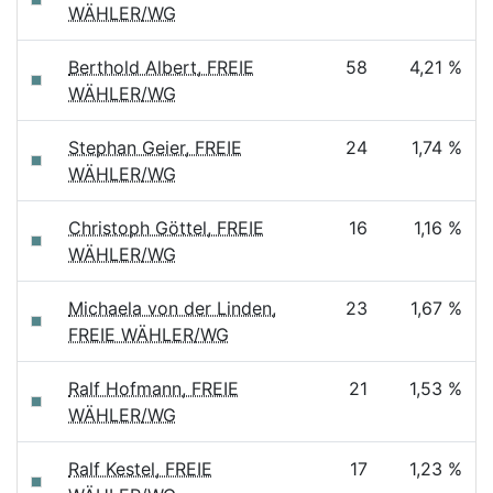
WÄHLER/WG
Berthold Albert, FREIE
58
4,21 %
WÄHLER/WG
Stephan Geier, FREIE
24
1,74 %
WÄHLER/WG
Christoph Göttel, FREIE
16
1,16 %
WÄHLER/WG
Michaela von der Linden,
23
1,67 %
FREIE WÄHLER/WG
Ralf Hofmann, FREIE
21
1,53 %
WÄHLER/WG
Ralf Kestel, FREIE
17
1,23 %