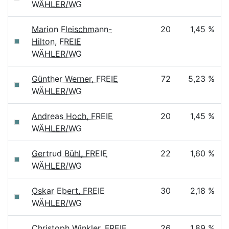
WÄHLER/WG
Marion Fleischmann-
20
1,45 %
Hilton, FREIE
WÄHLER/WG
Günther Werner, FREIE
72
5,23 %
WÄHLER/WG
Andreas Hoch, FREIE
20
1,45 %
WÄHLER/WG
Gertrud Bühl, FREIE
22
1,60 %
WÄHLER/WG
Oskar Ebert, FREIE
30
2,18 %
WÄHLER/WG
Christoph Winkler, FREIE
26
1,89 %