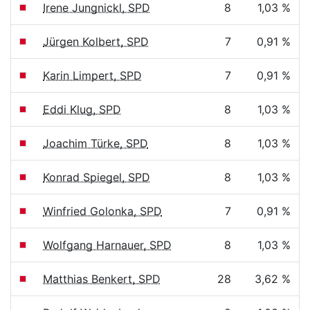
Irene Jungnickl, SPD
8
1,03 %
Jürgen Kolbert, SPD
7
0,91 %
Karin Limpert, SPD
7
0,91 %
Eddi Klug, SPD
8
1,03 %
Joachim Türke, SPD
8
1,03 %
Konrad Spiegel, SPD
8
1,03 %
Winfried Golonka, SPD
7
0,91 %
Wolfgang Harnauer, SPD
8
1,03 %
Matthias Benkert, SPD
28
3,62 %