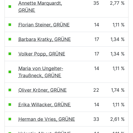
Annette Marquardt,
35
2,77 %
GRÜNE
Florian Steiner, GRÜNE
14
1,11 %
Barbara Kratky, GRÜNE
17
1,34 %
Volker Popp, GRÜNE
17
1,34 %
Maria von Ungelter-
14
1,11 %
Traußneck, GRÜNE
Oliver Kröner, GRÜNE
22
1,74 %
Erika Willacker, GRÜNE
14
1,11 %
Herman de Vries, GRÜNE
33
2,61 %