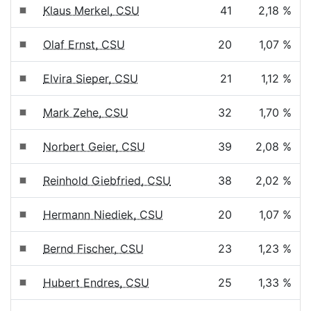
Klaus Merkel, CSU
41
2,18 %
Olaf Ernst, CSU
20
1,07 %
Elvira Sieper, CSU
21
1,12 %
Mark Zehe, CSU
32
1,70 %
Norbert Geier, CSU
39
2,08 %
Reinhold Giebfried, CSU
38
2,02 %
Hermann Niediek, CSU
20
1,07 %
Bernd Fischer, CSU
23
1,23 %
Hubert Endres, CSU
25
1,33 %