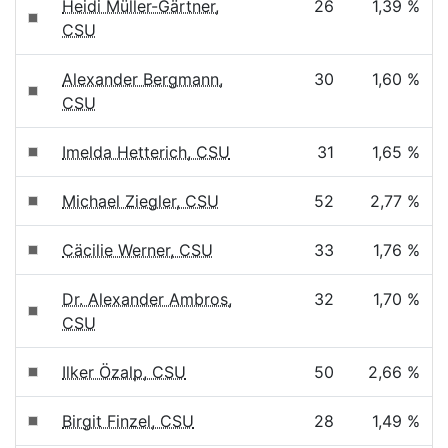
Heidi Müller-Gärtner,
26
1,39 %
CSU
Alexander Bergmann,
30
1,60 %
CSU
Imelda Hetterich, CSU
31
1,65 %
Michael Ziegler, CSU
52
2,77 %
Cäcilie Werner, CSU
33
1,76 %
Dr. Alexander Ambros,
32
1,70 %
CSU
Ilker Özalp, CSU
50
2,66 %
Birgit Finzel, CSU
28
1,49 %