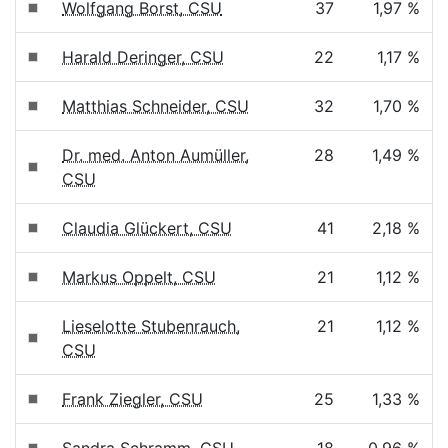
Wolfgang Borst, CSU
37
1,97 %
Harald Deringer, CSU
22
1,17 %
Matthias Schneider, CSU
32
1,70 %
Dr. med. Anton Aumüller,
28
1,49 %
CSU
Claudia Glückert, CSU
41
2,18 %
Markus Oppelt, CSU
21
1,12 %
Lieselotte Stubenrauch,
21
1,12 %
CSU
Frank Ziegler, CSU
25
1,33 %