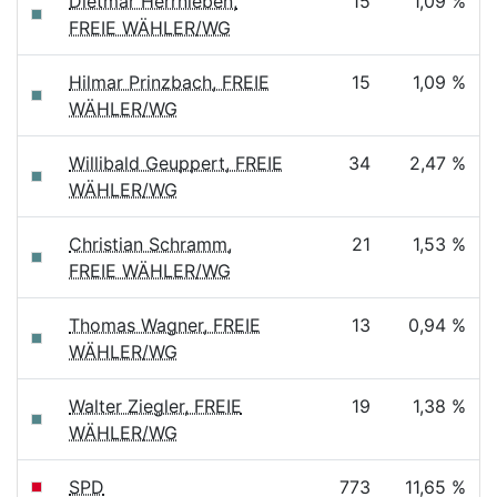
Dietmar Herrnleben,
15
1,09 %
FREIE WÄHLER/WG
Hilmar Prinzbach, FREIE
15
1,09 %
WÄHLER/WG
Willibald Geuppert, FREIE
34
2,47 %
WÄHLER/WG
Christian Schramm,
21
1,53 %
FREIE WÄHLER/WG
Thomas Wagner, FREIE
13
0,94 %
WÄHLER/WG
Walter Ziegler, FREIE
19
1,38 %
WÄHLER/WG
SPD
773
11,65 %