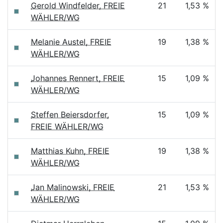
Gerold Windfelder, FREIE
21
1,53 %
WÄHLER/WG
Melanie Austel, FREIE
19
1,38 %
WÄHLER/WG
Johannes Rennert, FREIE
15
1,09 %
WÄHLER/WG
Steffen Beiersdorfer,
15
1,09 %
FREIE WÄHLER/WG
Matthias Kuhn, FREIE
19
1,38 %
WÄHLER/WG
Jan Malinowski, FREIE
21
1,53 %
WÄHLER/WG