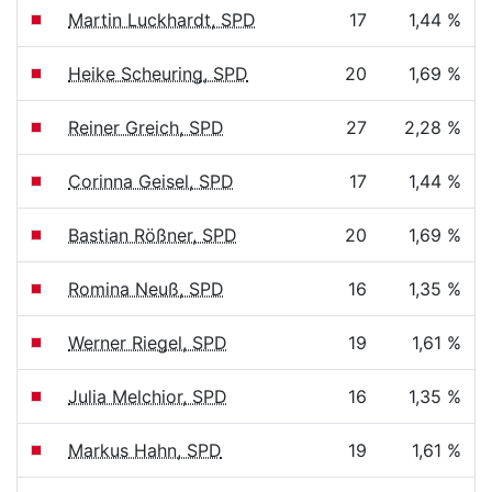
Martin Luckhardt, SPD
17
1,44 %
Heike Scheuring, SPD
20
1,69 %
Reiner Greich, SPD
27
2,28 %
Corinna Geisel, SPD
17
1,44 %
Bastian Rößner, SPD
20
1,69 %
Romina Neuß, SPD
16
1,35 %
Werner Riegel, SPD
19
1,61 %
Julia Melchior, SPD
16
1,35 %
Markus Hahn, SPD
19
1,61 %