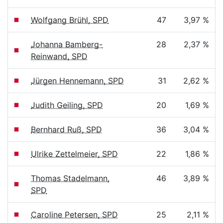
Wolfgang Brühl, SPD
47
3,97 %
Johanna Bamberg-
28
2,37 %
Reinwand, SPD
Jürgen Hennemann, SPD
31
2,62 %
Judith Geiling, SPD
20
1,69 %
Bernhard Ruß, SPD
36
3,04 %
Ulrike Zettelmeier, SPD
22
1,86 %
Thomas Stadelmann,
46
3,89 %
SPD
Caroline Petersen, SPD
25
2,11 %