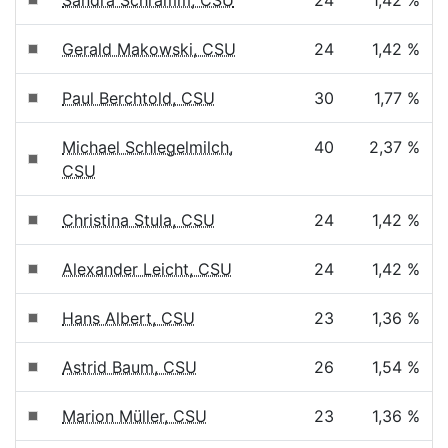
Sandra Schramm, CSU
24
1,42 %
Gerald Makowski, CSU
24
1,42 %
Paul Berchtold, CSU
30
1,77 %
Michael Schlegelmilch,
40
2,37 %
CSU
Christina Stula, CSU
24
1,42 %
Alexander Leicht, CSU
24
1,42 %
Hans Albert, CSU
23
1,36 %
Astrid Baum, CSU
26
1,54 %
Marion Müller, CSU
23
1,36 %