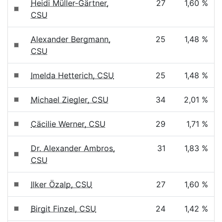
Heidi Müller-Gärtner,
27
1,60 %
CSU
Alexander Bergmann,
25
1,48 %
CSU
Imelda Hetterich, CSU
25
1,48 %
Michael Ziegler, CSU
34
2,01 %
Cäcilie Werner, CSU
29
1,71 %
Dr. Alexander Ambros,
31
1,83 %
CSU
Ilker Özalp, CSU
27
1,60 %
Birgit Finzel, CSU
24
1,42 %