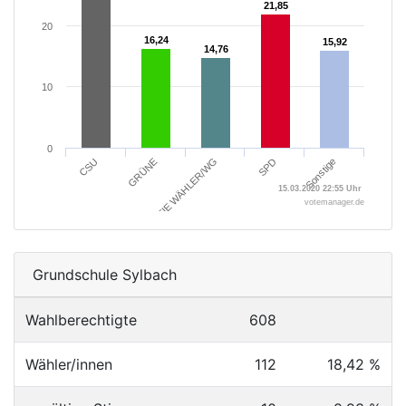
21,85
21,85
20
16,24
16,24
15,92
15,92
14,76
14,76
10
0
SPD
Sonstige
CSU
GRÜNE
FREIE WÄHLER/WG
15.03.2020 22:55 Uhr
votemanager.de
Grundschule Sylbach
Wahlberechtigte
608
Wähler/innen
112
18,42 %