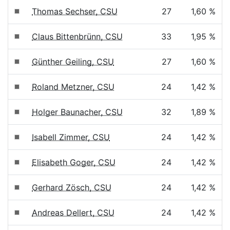
Thomas Sechser, CSU
27
1,60 %
Claus Bittenbrünn, CSU
33
1,95 %
Günther Geiling, CSU
27
1,60 %
Roland Metzner, CSU
24
1,42 %
Holger Baunacher, CSU
32
1,89 %
Isabell Zimmer, CSU
24
1,42 %
Elisabeth Goger, CSU
24
1,42 %
Gerhard Zösch, CSU
24
1,42 %
Andreas Dellert, CSU
24
1,42 %