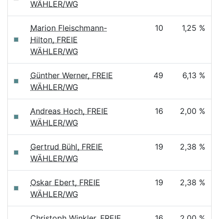
WÄHLER/WG
Marion Fleischmann-
10
1,25 %
Hilton, FREIE
WÄHLER/WG
Günther Werner, FREIE
49
6,13 %
WÄHLER/WG
Andreas Hoch, FREIE
16
2,00 %
WÄHLER/WG
Gertrud Bühl, FREIE
19
2,38 %
WÄHLER/WG
Oskar Ebert, FREIE
19
2,38 %
WÄHLER/WG
Christoph Winkler, FREIE
16
2,00 %