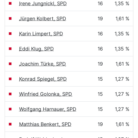
Irene Jungnickl, SPD
16
1,35 %
Jürgen Kolbert, SPD
19
1,61 %
Karin Limpert, SPD
16
1,35 %
Eddi Klug, SPD
16
1,35 %
Joachim Türke, SPD
19
1,61 %
Konrad Spiegel, SPD
15
1,27 %
Winfried Golonka, SPD
15
1,27 %
Wolfgang Harnauer, SPD
15
1,27 %
Matthias Benkert, SPD
19
1,61 %