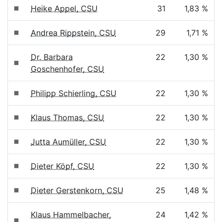
Heike Appel, CSU
31
1,83 %
Andrea Rippstein, CSU
29
1,71 %
Dr. Barbara
22
1,30 %
Goschenhofer, CSU
Philipp Schierling, CSU
22
1,30 %
Klaus Thomas, CSU
22
1,30 %
Jutta Aumüller, CSU
22
1,30 %
Dieter Köpf, CSU
22
1,30 %
Dieter Gerstenkorn, CSU
25
1,48 %
Klaus Hammelbacher,
24
1,42 %