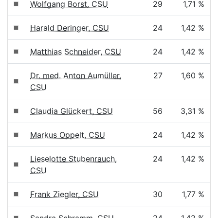
Wolfgang Borst, CSU
29
1,71 %
Harald Deringer, CSU
24
1,42 %
Matthias Schneider, CSU
24
1,42 %
Dr. med. Anton Aumüller,
27
1,60 %
CSU
Claudia Glückert, CSU
56
3,31 %
Markus Oppelt, CSU
24
1,42 %
Lieselotte Stubenrauch,
24
1,42 %
CSU
Frank Ziegler, CSU
30
1,77 %