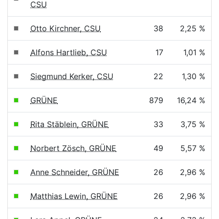
CSU
Otto Kirchner, CSU
38
2,25 %
Alfons Hartlieb, CSU
17
1,01 %
Siegmund Kerker, CSU
22
1,30 %
GRÜNE
879
16,24 %
Rita Stäblein, GRÜNE
33
3,75 %
Norbert Zösch, GRÜNE
49
5,57 %
Anne Schneider, GRÜNE
26
2,96 %
Matthias Lewin, GRÜNE
26
2,96 %