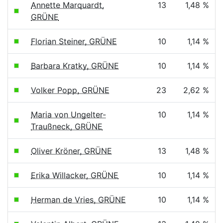
Annette Marquardt,
13
1,48 %
GRÜNE
Florian Steiner, GRÜNE
10
1,14 %
Barbara Kratky, GRÜNE
10
1,14 %
Volker Popp, GRÜNE
23
2,62 %
Maria von Ungelter-
10
1,14 %
Traußneck, GRÜNE
Oliver Kröner, GRÜNE
13
1,48 %
Erika Willacker, GRÜNE
10
1,14 %
Herman de Vries, GRÜNE
10
1,14 %