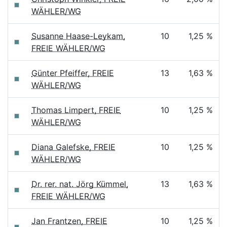
WÄHLER/WG
Susanne Haase-Leykam,
10
1,25 %
FREIE WÄHLER/WG
Günter Pfeiffer, FREIE
13
1,63 %
WÄHLER/WG
Thomas Limpert, FREIE
10
1,25 %
WÄHLER/WG
Diana Galefske, FREIE
10
1,25 %
WÄHLER/WG
Dr. rer. nat. Jörg Kümmel,
13
1,63 %
FREIE WÄHLER/WG
Jan Frantzen, FREIE
10
1,25 %