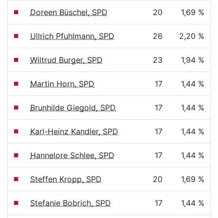
Doreen Büschel, SPD
20
1,69 %
Ullrich Pfuhlmann, SPD
26
2,20 %
Wiltrud Burger, SPD
23
1,94 %
Martin Horn, SPD
17
1,44 %
Brunhilde Giegold, SPD
17
1,44 %
Karl-Heinz Kandler, SPD
17
1,44 %
Hannelore Schlee, SPD
17
1,44 %
Steffen Kropp, SPD
20
1,69 %
Stefanie Bobrich, SPD
17
1,44 %