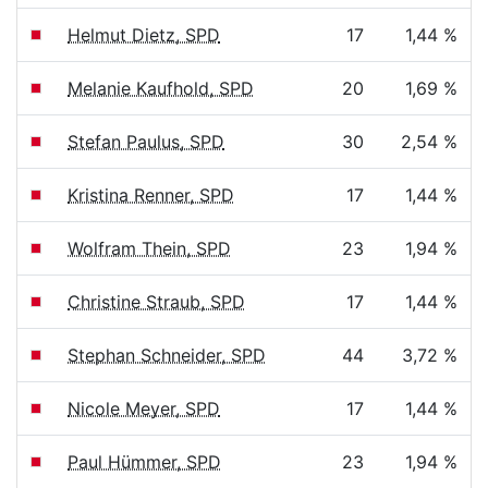
Helmut Dietz, SPD
17
1,44 %
Melanie Kaufhold, SPD
20
1,69 %
Stefan Paulus, SPD
30
2,54 %
Kristina Renner, SPD
17
1,44 %
Wolfram Thein, SPD
23
1,94 %
Christine Straub, SPD
17
1,44 %
Stephan Schneider, SPD
44
3,72 %
Nicole Meyer, SPD
17
1,44 %
Paul Hümmer, SPD
23
1,94 %