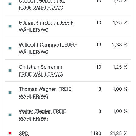
Dietmar Herrnleben,
10
1,25 %
FREIE WÄHLER/WG
Hilmar Prinzbach, FREIE
10
1,25 %
WÄHLER/WG
Willibald Geuppert, FREIE
19
2,38 %
WÄHLER/WG
Christian Schramm,
10
1,25 %
FREIE WÄHLER/WG
Thomas Wagner, FREIE
8
1,00 %
WÄHLER/WG
Walter Ziegler, FREIE
8
1,00 %
WÄHLER/WG
SPD
1.183
21,85 %