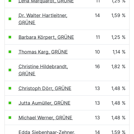
Lena Marquardt, GRÜNE
11
1,25 %
Dr. Walter Hartleitner,
14
1,59 %
GRÜNE
Barbara Körpert, GRÜNE
11
1,25 %
Thomas Karg, GRÜNE
10
1,14 %
Christine Hildebrandt,
16
1,82 %
GRÜNE
Christoph Dörr, GRÜNE
13
1,48 %
Jutta Aumüller, GRÜNE
13
1,48 %
Michael Werner, GRÜNE
13
1,48 %
Edda Siebenhaar-Zehner,
14
1,59 %