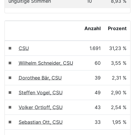
ungültige Stimmen
10
8,93 %
Anzahl
Prozent
CSU
1.691
31,23 %
Wilhelm Schneider, CSU
60
3,55 %
Dorothee Bär, CSU
39
2,31 %
Steffen Vogel, CSU
49
2,90 %
Volker Ortloff, CSU
43
2,54 %
Sebastian Ott, CSU
33
1,95 %