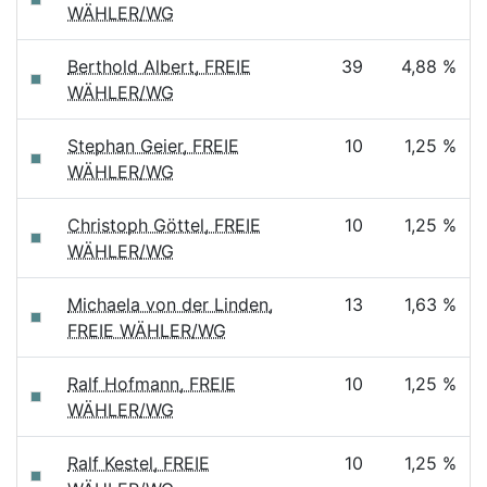
WÄHLER/WG
Berthold Albert, FREIE
39
4,88 %
WÄHLER/WG
Stephan Geier, FREIE
10
1,25 %
WÄHLER/WG
Christoph Göttel, FREIE
10
1,25 %
WÄHLER/WG
Michaela von der Linden,
13
1,63 %
FREIE WÄHLER/WG
Ralf Hofmann, FREIE
10
1,25 %
WÄHLER/WG
Ralf Kestel, FREIE
10
1,25 %