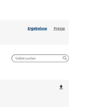
Ergebnisse
Presse
search
file_download