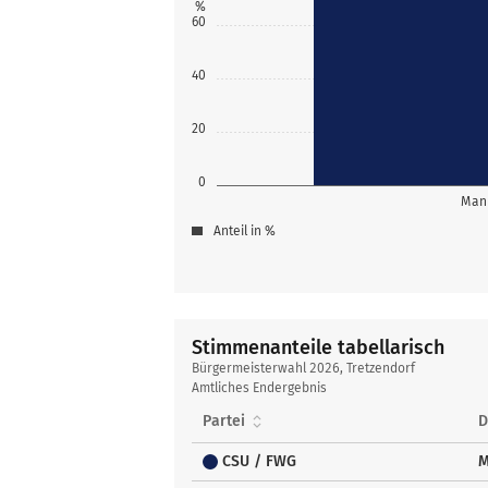
%
60
40
20
0
Mann
Anteil in %
Stimmenanteile tabellarisch
Stimmenanteile
Bürgermeisterwahl 2026, Tretzendorf
tabellarisch
Amtliches Endergebnis
Partei
D
CSU / FWG
M