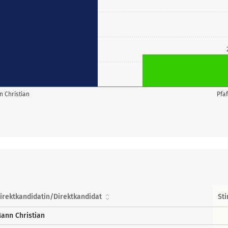
 Christian
Pfa
irektkandidatin/Direktkandidat
St
ann Christian