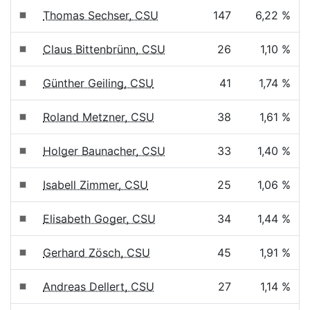
Thomas Sechser, CSU
147
6,22 %
Claus Bittenbrünn, CSU
26
1,10 %
Günther Geiling, CSU
41
1,74 %
Roland Metzner, CSU
38
1,61 %
Holger Baunacher, CSU
33
1,40 %
Isabell Zimmer, CSU
25
1,06 %
Elisabeth Goger, CSU
34
1,44 %
Gerhard Zösch, CSU
45
1,91 %
Andreas Dellert, CSU
27
1,14 %