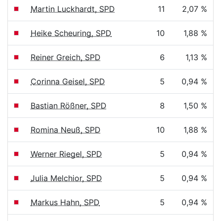
Martin Luckhardt, SPD
11
2,07 %
Heike Scheuring, SPD
10
1,88 %
Reiner Greich, SPD
6
1,13 %
Corinna Geisel, SPD
5
0,94 %
Bastian Rößner, SPD
8
1,50 %
Romina Neuß, SPD
10
1,88 %
Werner Riegel, SPD
5
0,94 %
Julia Melchior, SPD
5
0,94 %
Markus Hahn, SPD
5
0,94 %