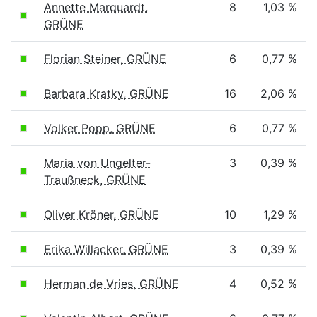
Annette Marquardt,
8
1,03 %
GRÜNE
Florian Steiner, GRÜNE
6
0,77 %
Barbara Kratky, GRÜNE
16
2,06 %
Volker Popp, GRÜNE
6
0,77 %
Maria von Ungelter-
3
0,39 %
Traußneck, GRÜNE
Oliver Kröner, GRÜNE
10
1,29 %
Erika Willacker, GRÜNE
3
0,39 %
Herman de Vries, GRÜNE
4
0,52 %