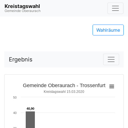
Kreistagswahl
Gemeinde Oberaurach
Wahlräume
Ergebnis
Gemeinde Oberaurach - Trossenfurt
Kreistagswahl 15.03.2020
50
40,90
40,90
40