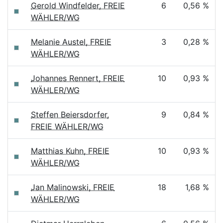
Gerold Windfelder, FREIE
6
0,56 %
WÄHLER/WG
Melanie Austel, FREIE
3
0,28 %
WÄHLER/WG
Johannes Rennert, FREIE
10
0,93 %
WÄHLER/WG
Steffen Beiersdorfer,
9
0,84 %
FREIE WÄHLER/WG
Matthias Kuhn, FREIE
10
0,93 %
WÄHLER/WG
Jan Malinowski, FREIE
18
1,68 %
WÄHLER/WG