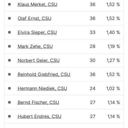
Klaus Merkel, CSU
36
1,52 %
Olaf Ernst, CSU
36
1,52 %
Elvira Sieper, CSU
33
1,40 %
Mark Zehe, CSU
28
1,19 %
Norbert Geier, CSU
30
1,27 %
Reinhold Giebfried, CSU
36
1,52 %
Hermann Niediek, CSU
24
1,02 %
Bernd Fischer, CSU
27
1,14 %
Hubert Endres, CSU
27
1,14 %