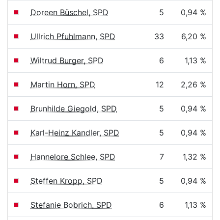
Doreen Büschel, SPD
5
0,94 %
Ullrich Pfuhlmann, SPD
33
6,20 %
Wiltrud Burger, SPD
6
1,13 %
Martin Horn, SPD
12
2,26 %
Brunhilde Giegold, SPD
5
0,94 %
Karl-Heinz Kandler, SPD
5
0,94 %
Hannelore Schlee, SPD
7
1,32 %
Steffen Kropp, SPD
5
0,94 %
Stefanie Bobrich, SPD
6
1,13 %