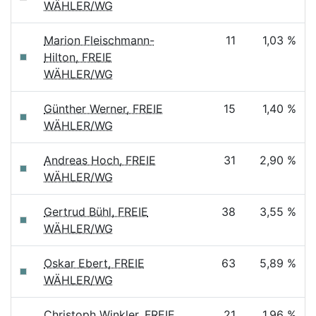
WÄHLER/WG
Marion Fleischmann-
11
1,03 %
Hilton, FREIE
WÄHLER/WG
Günther Werner, FREIE
15
1,40 %
WÄHLER/WG
Andreas Hoch, FREIE
31
2,90 %
WÄHLER/WG
Gertrud Bühl, FREIE
38
3,55 %
WÄHLER/WG
Oskar Ebert, FREIE
63
5,89 %
WÄHLER/WG
Christoph Winkler, FREIE
21
1,96 %