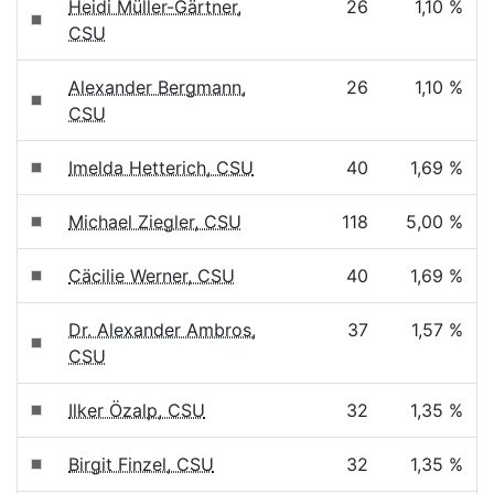
Heidi Müller-Gärtner,
26
1,10 %
CSU
Alexander Bergmann,
26
1,10 %
CSU
Imelda Hetterich, CSU
40
1,69 %
Michael Ziegler, CSU
118
5,00 %
Cäcilie Werner, CSU
40
1,69 %
Dr. Alexander Ambros,
37
1,57 %
CSU
Ilker Özalp, CSU
32
1,35 %
Birgit Finzel, CSU
32
1,35 %