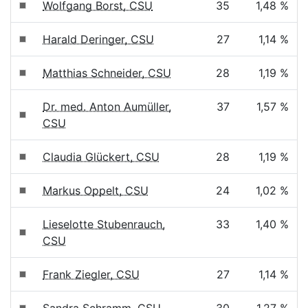
Wolfgang Borst, CSU
35
1,48 %
Harald Deringer, CSU
27
1,14 %
Matthias Schneider, CSU
28
1,19 %
Dr. med. Anton Aumüller,
37
1,57 %
CSU
Claudia Glückert, CSU
28
1,19 %
Markus Oppelt, CSU
24
1,02 %
Lieselotte Stubenrauch,
33
1,40 %
CSU
Frank Ziegler, CSU
27
1,14 %