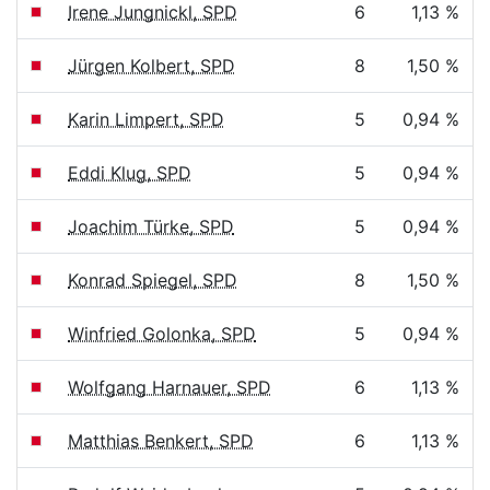
Irene Jungnickl, SPD
6
1,13 %
Jürgen Kolbert, SPD
8
1,50 %
Karin Limpert, SPD
5
0,94 %
Eddi Klug, SPD
5
0,94 %
Joachim Türke, SPD
5
0,94 %
Konrad Spiegel, SPD
8
1,50 %
Winfried Golonka, SPD
5
0,94 %
Wolfgang Harnauer, SPD
6
1,13 %
Matthias Benkert, SPD
6
1,13 %