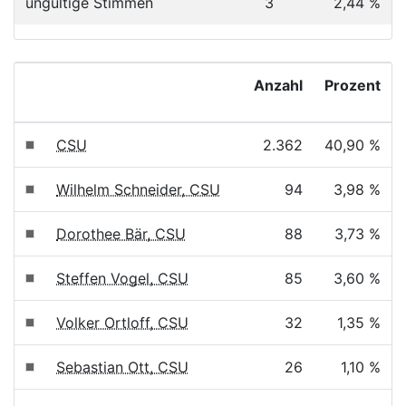
ungültige Stimmen
3
2,44 %
Anzahl
Prozent
CSU
2.362
40,90 %
Wilhelm Schneider, CSU
94
3,98 %
Dorothee Bär, CSU
88
3,73 %
Steffen Vogel, CSU
85
3,60 %
Volker Ortloff, CSU
32
1,35 %
Sebastian Ott, CSU
26
1,10 %