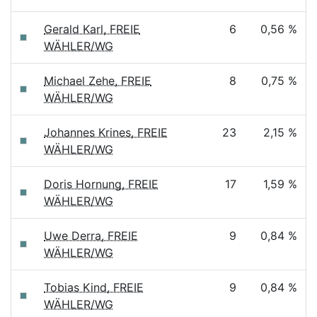
Gerald Karl, FREIE
6
0,56 %
WÄHLER/WG
Michael Zehe, FREIE
8
0,75 %
WÄHLER/WG
Johannes Krines, FREIE
23
2,15 %
WÄHLER/WG
Doris Hornung, FREIE
17
1,59 %
WÄHLER/WG
Uwe Derra, FREIE
9
0,84 %
WÄHLER/WG
Tobias Kind, FREIE
9
0,84 %
WÄHLER/WG