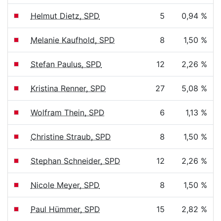
Helmut Dietz, SPD
5
0,94 %
Melanie Kaufhold, SPD
8
1,50 %
Stefan Paulus, SPD
12
2,26 %
Kristina Renner, SPD
27
5,08 %
Wolfram Thein, SPD
6
1,13 %
Christine Straub, SPD
8
1,50 %
Stephan Schneider, SPD
12
2,26 %
Nicole Meyer, SPD
8
1,50 %
Paul Hümmer, SPD
15
2,82 %