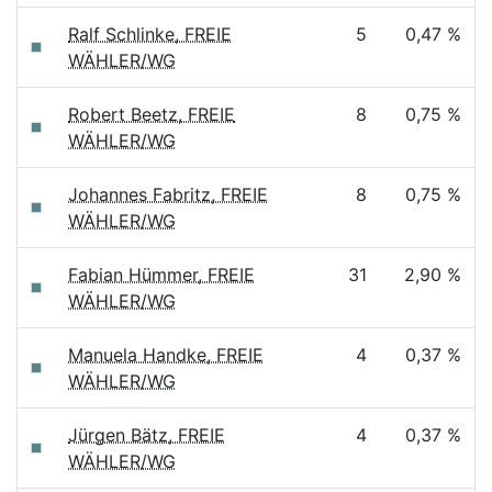
Ralf Schlinke, FREIE
5
0,47 %
WÄHLER/WG
Robert Beetz, FREIE
8
0,75 %
WÄHLER/WG
Johannes Fabritz, FREIE
8
0,75 %
WÄHLER/WG
Fabian Hümmer, FREIE
31
2,90 %
WÄHLER/WG
Manuela Handke, FREIE
4
0,37 %
WÄHLER/WG
Jürgen Bätz, FREIE
4
0,37 %
WÄHLER/WG