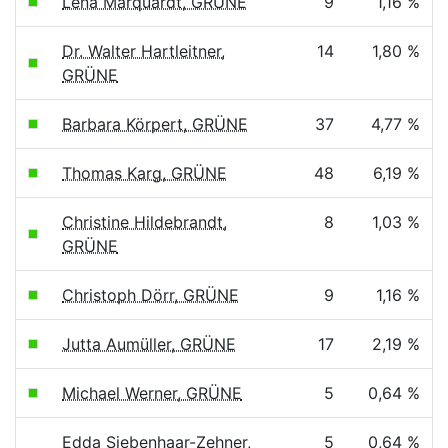
Lena Marquardt, GRÜNE
9
1,16 %
Dr. Walter Hartleitner,
14
1,80 %
GRÜNE
Barbara Körpert, GRÜNE
37
4,77 %
Thomas Karg, GRÜNE
48
6,19 %
Christine Hildebrandt,
8
1,03 %
GRÜNE
Christoph Dörr, GRÜNE
9
1,16 %
Jutta Aumüller, GRÜNE
17
2,19 %
Michael Werner, GRÜNE
5
0,64 %
Edda Siebenhaar-Zehner,
5
0,64 %