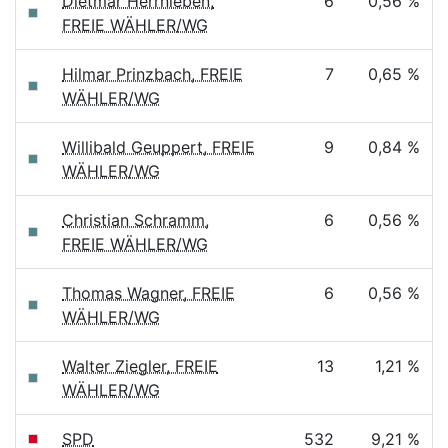
Dietmar Herrnleben,
6
0,56 %
FREIE WÄHLER/WG
Hilmar Prinzbach, FREIE
7
0,65 %
WÄHLER/WG
Willibald Geuppert, FREIE
9
0,84 %
WÄHLER/WG
Christian Schramm,
6
0,56 %
FREIE WÄHLER/WG
Thomas Wagner, FREIE
6
0,56 %
WÄHLER/WG
Walter Ziegler, FREIE
13
1,21 %
WÄHLER/WG
SPD
532
9,21 %