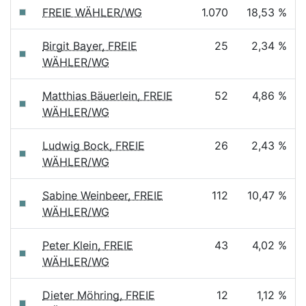
FREIE WÄHLER/WG
1.070
18,53 %
Birgit Bayer, FREIE
25
2,34 %
WÄHLER/WG
Matthias Bäuerlein, FREIE
52
4,86 %
WÄHLER/WG
Ludwig Bock, FREIE
26
2,43 %
WÄHLER/WG
Sabine Weinbeer, FREIE
112
10,47 %
WÄHLER/WG
Peter Klein, FREIE
43
4,02 %
WÄHLER/WG
Dieter Möhring, FREIE
12
1,12 %