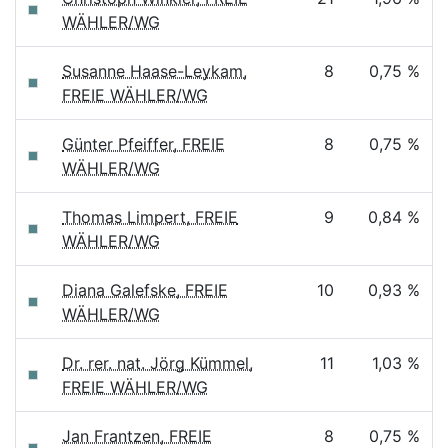
WÄHLER/WG
Susanne Haase-Leykam,
8
0,75 %
FREIE WÄHLER/WG
Günter Pfeiffer, FREIE
8
0,75 %
WÄHLER/WG
Thomas Limpert, FREIE
9
0,84 %
WÄHLER/WG
Diana Galefske, FREIE
10
0,93 %
WÄHLER/WG
Dr. rer. nat. Jörg Kümmel,
11
1,03 %
FREIE WÄHLER/WG
Jan Frantzen, FREIE
8
0,75 %