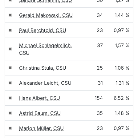
Sandra Schramm, CSU
30
1,27 %
Gerald Makowski, CSU
34
1,44 %
Paul Berchtold, CSU
23
0,97 %
Michael Schlegelmilch,
37
1,57 %
CSU
Christina Stula, CSU
25
1,06 %
Alexander Leicht, CSU
31
1,31 %
Hans Albert, CSU
154
6,52 %
Astrid Baum, CSU
35
1,48 %
Marion Müller, CSU
23
0,97 %