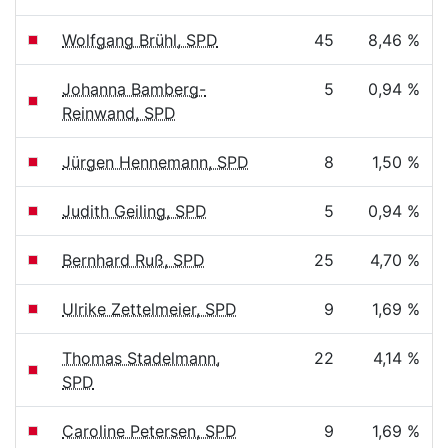
Wolfgang Brühl, SPD
45
8,46 %
Johanna Bamberg-
5
0,94 %
Reinwand, SPD
Jürgen Hennemann, SPD
8
1,50 %
Judith Geiling, SPD
5
0,94 %
Bernhard Ruß, SPD
25
4,70 %
Ulrike Zettelmeier, SPD
9
1,69 %
Thomas Stadelmann,
22
4,14 %
SPD
Caroline Petersen, SPD
9
1,69 %