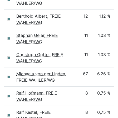
WÄHLER/WG
Berthold Albert, FREIE
12
1,12 %
WÄHLER/WG
Stephan Geier, FREIE
11
1,03 %
WÄHLER/WG
Christoph Göttel, FREIE
11
1,03 %
WÄHLER/WG
Michaela von der Linden,
67
6,26 %
FREIE WÄHLER/WG
Ralf Hofmann, FREIE
8
0,75 %
WÄHLER/WG
Ralf Kestel, FREIE
8
0,75 %