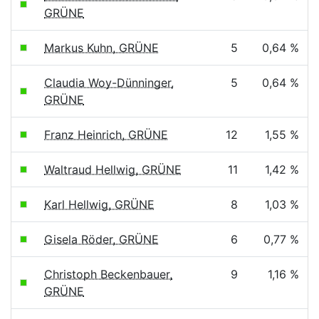
GRÜNE
Markus Kuhn, GRÜNE
5
0,64 %
Claudia Woy-Dünninger,
5
0,64 %
GRÜNE
Franz Heinrich, GRÜNE
12
1,55 %
Waltraud Hellwig, GRÜNE
11
1,42 %
Karl Hellwig, GRÜNE
8
1,03 %
Gisela Röder, GRÜNE
6
0,77 %
Christoph Beckenbauer,
9
1,16 %
GRÜNE