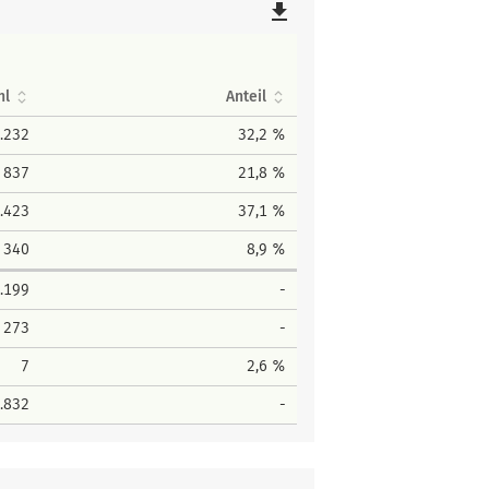
file_download
hl
Anteil
.232
32,2 %
837
21,8 %
.423
37,1 %
340
8,9 %
.199
-
273
-
7
2,6 %
.832
-