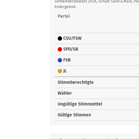
Übersicht
Gemeinderatswahl 2026, Schule Sand a.Main, Pa
Endergebnis
Partei
CSU/FSW
SPD/SB
FSB
JL
Stimmberechtigte
Wähler
Ungültige Stimmzettel
Gültige Stimmen