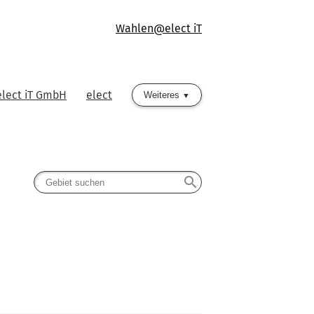
Wahlen@elect iT
elect iT GmbH
elect
Weiteres
search