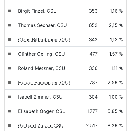
Birgit Finzel, CSU
353
1,16 %
Thomas Sechser, CSU
652
2,15 %
Claus Bittenbrünn, CSU
342
1,13 %
Günther Geiling, CSU
477
1,57 %
Roland Metzner, CSU
336
1,11 %
Holger Baunacher, CSU
787
2,59 %
Isabell Zimmer, CSU
304
1,00 %
Elisabeth Goger, CSU
1.777
5,85 %
Gerhard Zösch, CSU
2.517
8,29 %