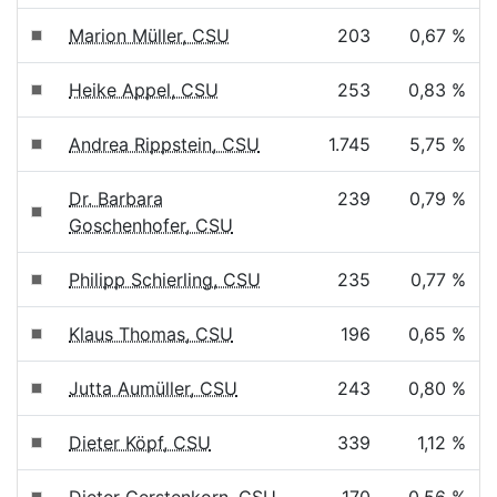
Marion Müller, CSU
203
0,67 %
Heike Appel, CSU
253
0,83 %
Andrea Rippstein, CSU
1.745
5,75 %
Dr. Barbara
239
0,79 %
Goschenhofer, CSU
Philipp Schierling, CSU
235
0,77 %
Klaus Thomas, CSU
196
0,65 %
Jutta Aumüller, CSU
243
0,80 %
Dieter Köpf, CSU
339
1,12 %