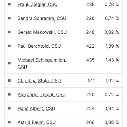
Frank Ziegler, CSU
238
0,78 %
Sandra Schramm, CSU
226
0,74 %
Gerald Makowski, CSU
248
0,82 %
Paul Berchtold, CSU
422
1,39 %
Michael Schlegelmilch,
435
1,43 %
CSU
Christina Stula, CSU
311
1,02 %
Alexander Leicht, CSU
220
0,72 %
Hans Albert, CSU
254
0,84 %
Astrid Baum, CSU
266
0,88 %