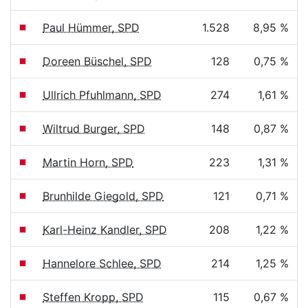
Paul Hümmer, SPD
1.528
8,95 %
Doreen Büschel, SPD
128
0,75 %
Ullrich Pfuhlmann, SPD
274
1,61 %
Wiltrud Burger, SPD
148
0,87 %
Martin Horn, SPD
223
1,31 %
Brunhilde Giegold, SPD
121
0,71 %
Karl-Heinz Kandler, SPD
208
1,22 %
Hannelore Schlee, SPD
214
1,25 %
Steffen Kropp, SPD
115
0,67 %