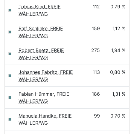
Tobias Kind, FREIE
112
0,79 %
WÄHLER/WG
Ralf Schlinke, FREIE
159
1,12 %
WÄHLER/WG
Robert Beetz, FREIE
275
1,94 %
WÄHLER/WG
Johannes Fabritz, FREIE
113
0,80 %
WÄHLER/WG
Fabian Hümmer, FREIE
186
1,31 %
WÄHLER/WG
Manuela Handke, FREIE
99
0,70 %
WÄHLER/WG