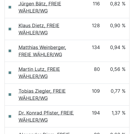
Jürgen Bätz, FREIE
116
0,82 %
WÄHLER/WG
Klaus Dietz, FREIE
128
0,90 %
WÄHLER/WG
Matthias Weinberger,
134
0,94 %
FREIE WÄHLER/WG
Martin Lutz, FREIE
80
0,56 %
WÄHLER/WG
Tobias Ziegler, FREIE
109
0,77 %
WÄHLER/WG
Dr. Konrad Pfister, FREIE
194
1,37 %
WÄHLER/WG