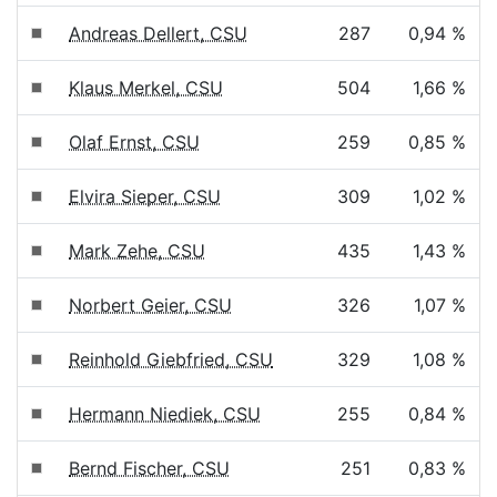
Andreas Dellert, CSU
287
0,94 %
Klaus Merkel, CSU
504
1,66 %
Olaf Ernst, CSU
259
0,85 %
Elvira Sieper, CSU
309
1,02 %
Mark Zehe, CSU
435
1,43 %
Norbert Geier, CSU
326
1,07 %
Reinhold Giebfried, CSU
329
1,08 %
Hermann Niediek, CSU
255
0,84 %
Bernd Fischer, CSU
251
0,83 %