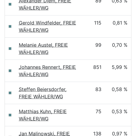
Alexander Diem, FREIE
89
0,63 %
WÄHLER/WG
Gerold Windfelder, FREIE
115
0,81 %
WÄHLER/WG
Melanie Austel, FREIE
99
0,70 %
WÄHLER/WG
Johannes Rennert, FREIE
851
5,99 %
WÄHLER/WG
Steffen Beiersdorfer,
83
0,58 %
FREIE WÄHLER/WG
Matthias Kuhn, FREIE
75
0,53 %
WÄHLER/WG
Jan Malinowski, FREIE
138
0,97 %