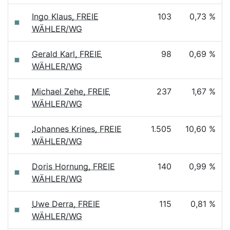
Ingo Klaus, FREIE
103
0,73 %
WÄHLER/WG
Gerald Karl, FREIE
98
0,69 %
WÄHLER/WG
Michael Zehe, FREIE
237
1,67 %
WÄHLER/WG
Johannes Krines, FREIE
1.505
10,60 %
WÄHLER/WG
Doris Hornung, FREIE
140
0,99 %
WÄHLER/WG
Uwe Derra, FREIE
115
0,81 %
WÄHLER/WG