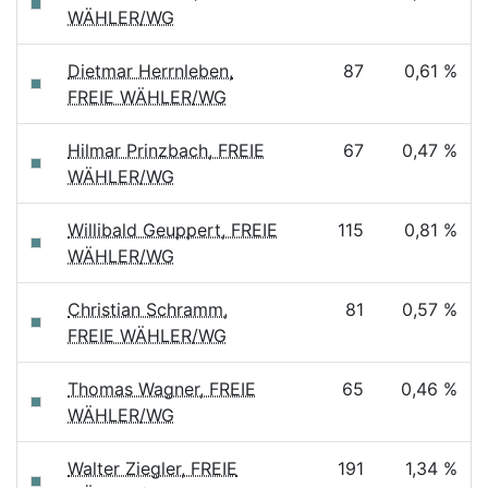
WÄHLER/WG
Dietmar Herrnleben,
87
0,61 %
FREIE WÄHLER/WG
Hilmar Prinzbach, FREIE
67
0,47 %
WÄHLER/WG
Willibald Geuppert, FREIE
115
0,81 %
WÄHLER/WG
Christian Schramm,
81
0,57 %
FREIE WÄHLER/WG
Thomas Wagner, FREIE
65
0,46 %
WÄHLER/WG
Walter Ziegler, FREIE
191
1,34 %