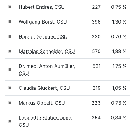
Hubert Endres, CSU
227
0,75 %
Wolfgang Borst, CSU
396
1,30 %
Harald Deringer, CSU
230
0,76 %
Matthias Schneider, CSU
570
1,88 %
Dr. med. Anton Aumüller,
531
1,75 %
CSU
Claudia Glückert, CSU
319
1,05 %
Markus Oppelt, CSU
223
0,73 %
Lieselotte Stubenrauch,
254
0,84 %
CSU