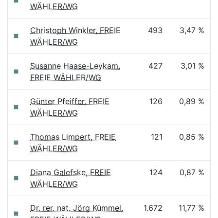
WÄHLER/WG
Christoph Winkler, FREIE
493
3,47 %
WÄHLER/WG
Susanne Haase-Leykam,
427
3,01 %
FREIE WÄHLER/WG
Günter Pfeiffer, FREIE
126
0,89 %
WÄHLER/WG
Thomas Limpert, FREIE
121
0,85 %
WÄHLER/WG
Diana Galefske, FREIE
124
0,87 %
WÄHLER/WG
Dr. rer. nat. Jörg Kümmel,
1.672
11,77 %