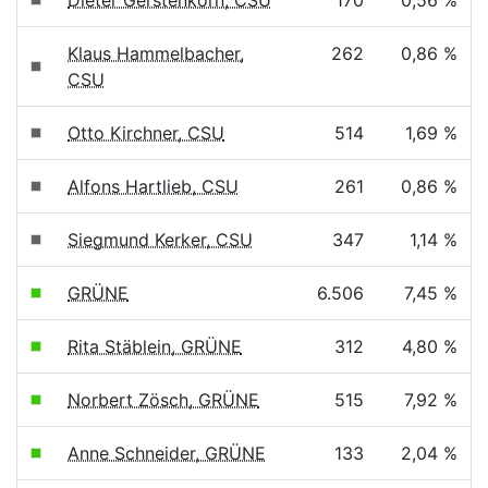
Dieter Gerstenkorn, CSU
170
0,56 %
Klaus Hammelbacher,
262
0,86 %
CSU
Otto Kirchner, CSU
514
1,69 %
Alfons Hartlieb, CSU
261
0,86 %
Siegmund Kerker, CSU
347
1,14 %
GRÜNE
6.506
7,45 %
Rita Stäblein, GRÜNE
312
4,80 %
Norbert Zösch, GRÜNE
515
7,92 %
Anne Schneider, GRÜNE
133
2,04 %