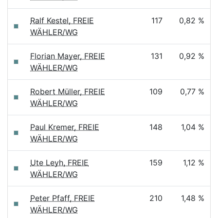
Ralf Kestel, FREIE
117
0,82 %
WÄHLER/WG
Florian Mayer, FREIE
131
0,92 %
WÄHLER/WG
Robert Müller, FREIE
109
0,77 %
WÄHLER/WG
Paul Kremer, FREIE
148
1,04 %
WÄHLER/WG
Ute Leyh, FREIE
159
1,12 %
WÄHLER/WG
Peter Pfaff, FREIE
210
1,48 %
WÄHLER/WG