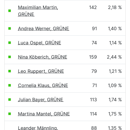
Maximilian Martin,
142
2,18 %
GRÜNE
Andrea Werner, GRÜNE
91
1,40 %
Luca Ospel, GRÜNE
74
1,14 %
Nina Köberich, GRÜNE
159
2,44 %
Leo Ruppert, GRÜNE
79
1,21 %
Cornelia Klaus, GRÜNE
71
1,09 %
Julian Bayer, GRÜNE
113
1,74 %
Martina Mantel, GRÜNE
114
1,75 %
Leander Männling,
88
1,35 %