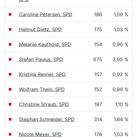
Caroline Petersen, SPD
186
1,09 %
Helmut Dietz, SPD
175
1,03 %
Melanie Kaufhold, SPD
154
0,90 %
Stefan Paulus, SPD
675
3,95 %
Kristina Renner, SPD
157
0,92 %
Wolfram Thein, SPD
152
0,89 %
Christine Straub, SPD
187
1,10 %
Stephan Schneider, SPD
314
1,84 %
Nicole Meyer, SPD
176
1,03 %