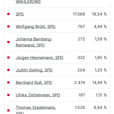
WÄHLER/WG
SPD
17.068
19,54 %
Wolfgang Brühl, SPD
767
4,49 %
Johanna Bamberg-
272
1,59 %
Reinwand, SPD
Jürgen Hennemann, SPD
332
1,95 %
Judith Geiling, SPD
204
1,20 %
Bernhard Ruß, SPD
2.474
14,49 %
Ulrike Zettelmeier, SPD
197
1,15 %
Thomas Stadelmann,
1.526
8,94 %
SPD