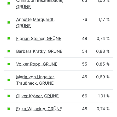
Christoph Beckenbauer,
65
1,00 %
GRÜNE
Annette Marquardt,
76
1,17 %
GRÜNE
Florian Steiner, GRÜNE
48
0,74 %
Barbara Kratky, GRÜNE
54
0,83 %
Volker Popp, GRÜNE
55
0,85 %
Maria von Ungelter-
45
0,69 %
Traußneck, GRÜNE
Oliver Kröner, GRÜNE
66
1,01 %
Erika Willacker, GRÜNE
48
0,74 %