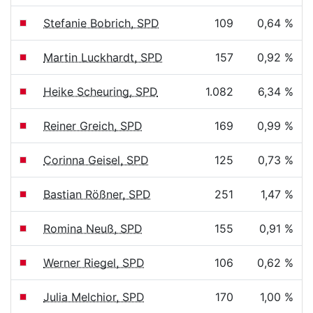
Stefanie Bobrich, SPD
109
0,64 %
Martin Luckhardt, SPD
157
0,92 %
Heike Scheuring, SPD
1.082
6,34 %
Reiner Greich, SPD
169
0,99 %
Corinna Geisel, SPD
125
0,73 %
Bastian Rößner, SPD
251
1,47 %
Romina Neuß, SPD
155
0,91 %
Werner Riegel, SPD
106
0,62 %
Julia Melchior, SPD
170
1,00 %