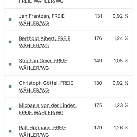
FREIE WÄHLER/WG
Jan Frantzen, FREIE
131
0,92 %
WÄHLER/WG
Berthold Albert, FREIE
176
1,24 %
WÄHLER/WG
Stephan Geier, FREIE
149
1,05 %
WÄHLER/WG
Christoph Göttel, FREIE
130
0,92 %
WÄHLER/WG
Michaela von der Linden,
175
1,23 %
FREIE WÄHLER/WG
Ralf Hofmann, FREIE
179
1,26 %
WÄHLER/WG