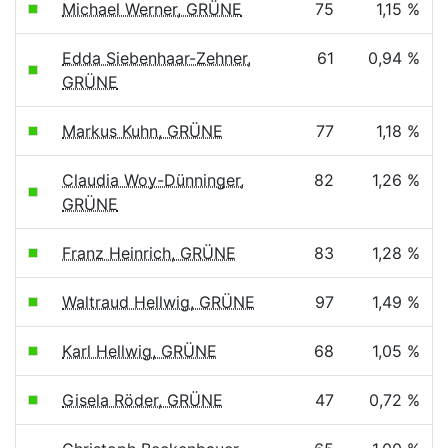
Michael Werner, GRÜNE
75
1,15 %
Edda Siebenhaar-Zehner,
61
0,94 %
GRÜNE
Markus Kuhn, GRÜNE
77
1,18 %
Claudia Woy-Dünninger,
82
1,26 %
GRÜNE
Franz Heinrich, GRÜNE
83
1,28 %
Waltraud Hellwig, GRÜNE
97
1,49 %
Karl Hellwig, GRÜNE
68
1,05 %
Gisela Röder, GRÜNE
47
0,72 %