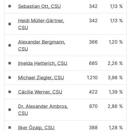
Sebastian Ott, CSU
342
1,13 %
Heidi Müller-Gärtner,
342
1,13 %
CSU
Alexander Bergmann,
366
1,20 %
CSU
Imelda Hetterich, CSU
685
2,26 %
Michael Ziegler, CSU
1.210
3,98 %
Cäcilie Werner, CSU
422
1,39 %
Dr. Alexander Ambros,
870
2,86 %
CSU
Ilker Özalp, CSU
388
1,28 %