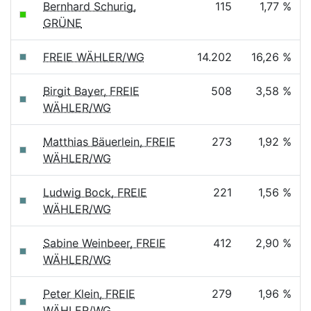
Bernhard Schurig,
115
1,77 %
GRÜNE
FREIE WÄHLER/WG
14.202
16,26 %
Birgit Bayer, FREIE
508
3,58 %
WÄHLER/WG
Matthias Bäuerlein, FREIE
273
1,92 %
WÄHLER/WG
Ludwig Bock, FREIE
221
1,56 %
WÄHLER/WG
Sabine Weinbeer, FREIE
412
2,90 %
WÄHLER/WG
Peter Klein, FREIE
279
1,96 %
WÄHLER/WG