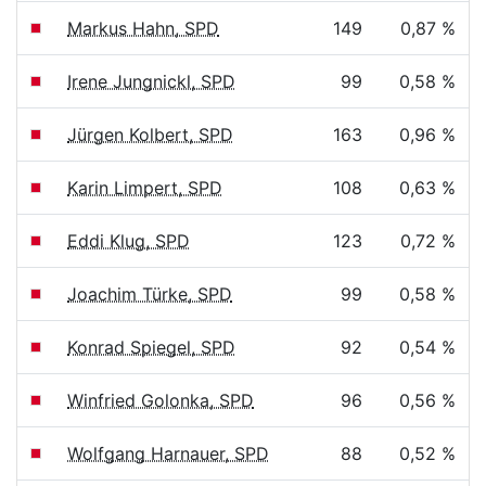
Markus Hahn, SPD
149
0,87 %
Irene Jungnickl, SPD
99
0,58 %
Jürgen Kolbert, SPD
163
0,96 %
Karin Limpert, SPD
108
0,63 %
Eddi Klug, SPD
123
0,72 %
Joachim Türke, SPD
99
0,58 %
Konrad Spiegel, SPD
92
0,54 %
Winfried Golonka, SPD
96
0,56 %
Wolfgang Harnauer, SPD
88
0,52 %