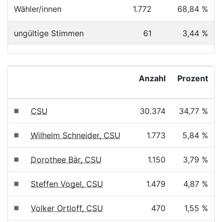
Wähler/innen
1.772
68,84 %
ungültige Stimmen
61
3,44 %
Anzahl
Prozent
CSU
30.374
34,77 %
Wilhelm Schneider, CSU
1.773
5,84 %
Dorothee Bär, CSU
1.150
3,79 %
Steffen Vogel, CSU
1.479
4,87 %
Volker Ortloff, CSU
470
1,55 %