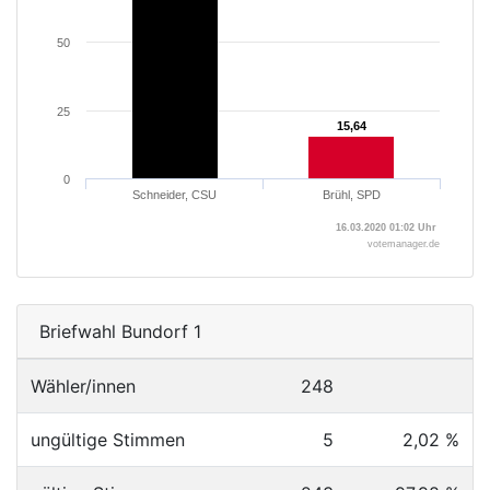
50
25
15,64
15,64
0
Schneider, CSU
Brühl, SPD
16.03.2020 01:02 Uhr
votemanager.de
Briefwahl Bundorf 1
Wähler/innen
248
ungültige Stimmen
5
2,02 %