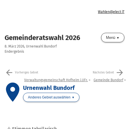
Wahlen@elect iT
Gemeinderatswahl 2026
Menü
8. März 2026, Urnenwahl Bundorf
Endergebnis
arrow_back
arrow_forward
Vorheriges Gebiet
Nächstes Gebiet
Verwaltungsgemeinschaft Hofheim i.UFr.
Gemeinde Bundorf
place
Urnenwahl Bundorf
Anderes Gebiet auswählen
Stimmen tabellarisch