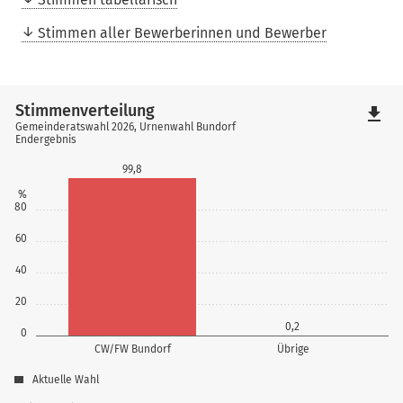
Stimmen aller Bewerberinnen und Bewerber
Stimmenverteilung
file_download
Gemeinderatswahl 2026, Urnenwahl Bundorf
Endergebnis
99,8
%
80
60
40
20
0,2
0
CW/FW Bundorf
Übrige
Aktuelle Wahl