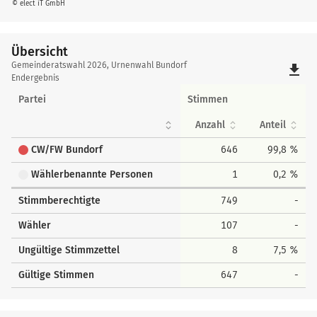
© elect iT GmbH
Übersicht
Übersicht
Gemeinderatswahl 2026, Urnenwahl Bundorf
file_download
Endergebnis
Partei
Stimmen
Anzahl
Anteil
CW/FW Bundorf
646
99,8 %
Wählerbenannte Personen
1
0,2 %
Stimmberechtigte
749
-
Wähler
107
-
Ungültige Stimmzettel
8
7,5 %
Gültige Stimmen
647
-