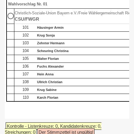
Wahlvorschlag Nr. 01
Christlich-Soziale-Union Bayern e.V./Freie Wählergemeinschaft Ried
◯
CSU/FWGR
101
Häusinger Armin
102
Krug Sonja
103
Zehnter Hermann
104
Scheuring Christina
105
Walter Florian
106
Fuchs Alexander
107
Hein Anna
108
Ullrich Christian
109
Krug Sabine
110
Karch Florian
Kontrolle - Listenkreuze: 0, Kandidatenkreuze: 0,
Streichungen: 0
Der Stimmzettel ist ungültig!