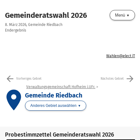
Gemeinderatswahl 2026
Menü
8. März 2026, Gemeinde Riedbach
Endergebnis
Wahlen@elect iT
arrow_back
arrow_forward
Vorheriges Gebiet
Nächstes Gebiet
Verwaltungsgemeinschaft Hofheim i.UFr.
place
Gemeinde Riedbach
Anderes Gebiet auswählen
Probestimmzettel Gemeinderatswahl 2026