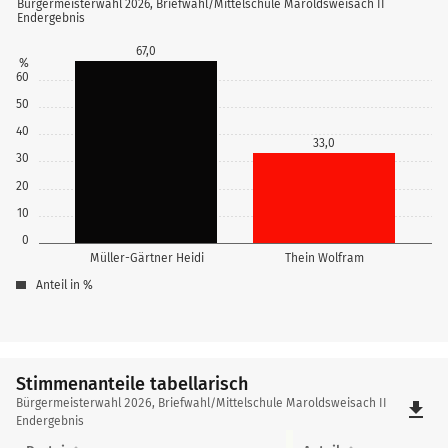
Bürgermeisterwahl 2026, Briefwahl/Mittelschule Maroldsweisach II
Endergebnis
67,0
%
60
50
40
33,0
30
20
10
0
Müller-Gärtner Heidi
Thein Wolfram
Anteil in %
Stimmenanteile tabellarisch
Stimmenanteile
Bürgermeisterwahl 2026, Briefwahl/Mittelschule Maroldsweisach II
file_download
tabellarisch
Endergebnis