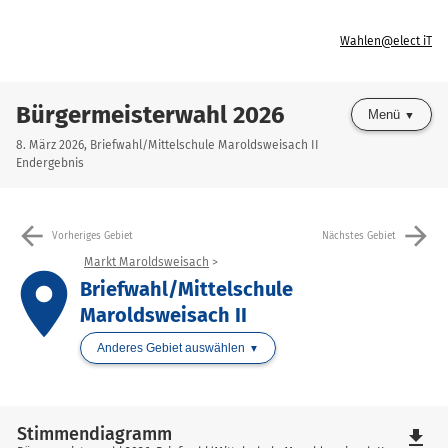
Wahlen@elect iT
Bürgermeisterwahl 2026
Menü
8. März 2026, Briefwahl/Mittelschule Maroldsweisach II
Endergebnis
arrow_back
arrow_forward
Vorheriges Gebiet
Nächstes Gebiet
Markt Maroldsweisach
place
Briefwahl/Mittelschule
Maroldsweisach II
Anderes Gebiet auswählen
Stimmendiagramm
file_download