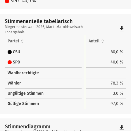
SPD
40,0 %
Stimmenanteile tabellarisch
Stimmenanteile
Bürgermeisterwahl 2026, Markt Maroldsweisach
file_download
tabellarisch
Endergebnis
Partei
Anteil
CSU
60,0 %
SPD
40,0 %
Wahlberechtigte
-
Wähler
78,3 %
Ungültige Stimmen
3,0 %
Gültige Stimmen
97,0 %
Stimmendiagramm
file_download