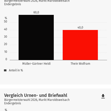
Bürgermeisterwahl 2026, Markt Maroldsweisach
Endergebnis
60,0
%
50
40,0
40
30
20
10
0
Müller-Gärtner Heidi
Thein Wolfram
Anteil in %
Vergleich Urnen- und Briefwahl
file_download
Bürgermeisterwahl 2026, Markt Maroldsweisach
Endergebnis
%