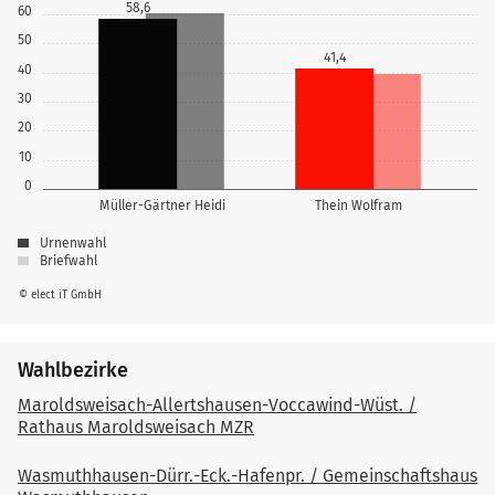
58,6
60
50
41,4
40
30
20
10
0
Müller-Gärtner Heidi
Thein Wolfram
Urnenwahl
Briefwahl
© elect iT GmbH
Wahlbezirke
Maroldsweisach-Allertshausen-Voccawind-Wüst. /
Rathaus Maroldsweisach MZR
Wasmuthhausen-Dürr.-Eck.-Hafenpr. / Gemeinschaftshaus