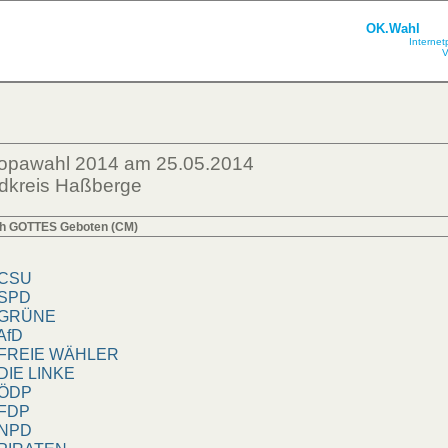
OK.Wahl
Internet
V
ropawahl 2014 am 25.05.2014
dkreis Haßberge
ch GOTTES Geboten (CM)
SU
PD
RÜNE
fD
REIE WÄHLER
IE LINKE
DP
DP
PD