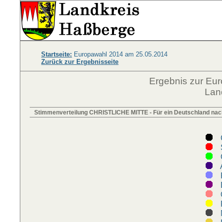
Startseite:
Europawahl 2014 am 25.05.2014
Zurück zur Ergebnisseite
Ergebnis zur Eu
Lan
Stimmenverteilung CHRISTLICHE MITTE - Für ein Deutschland na
C
S
G
A
F
D
Ö
F
N