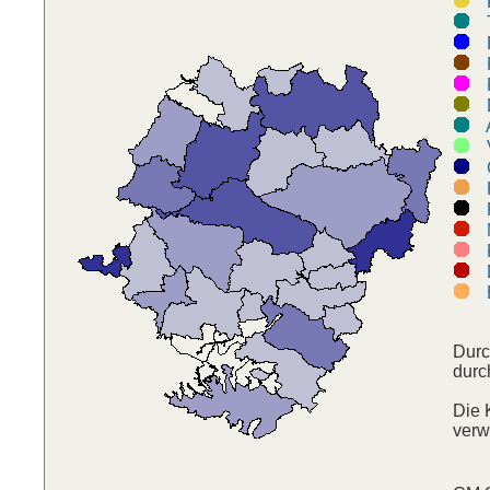
P
Ti
R
F
D
A
V
P
P
M
P
D
B
Durc
durc
Die 
verw