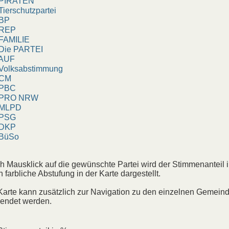
IRATEN
erschutzpartei
BP
EP
AMILIE
ie PARTEI
UF
olksabstimmung
CM
BC
RO NRW
LPD
SG
KP
üSo
h Mausklick auf die gewünschte Partei wird der Stimmenanteil 
h farbliche Abstufung in der Karte dargestellt.
Karte kann zusätzlich zur Navigation zu den einzelnen Gemein
endet werden.