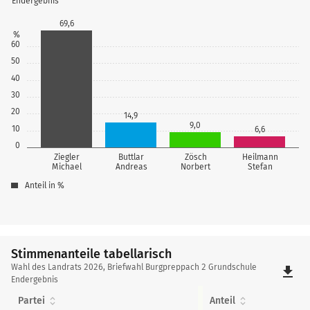
Endergebnis
69,6
%
60
50
40
30
20
14,9
9,0
10
6,6
0
Ziegler
Buttlar
Zösch
Heilmann
Michael
Andreas
Norbert
Stefan
Anteil in %
Stimmenanteile tabellarisch
Stimmenanteile
Wahl des Landrats 2026, Briefwahl Burgpreppach 2 Grundschule
file_download
tabellarisch
Endergebnis
Partei
Anteil