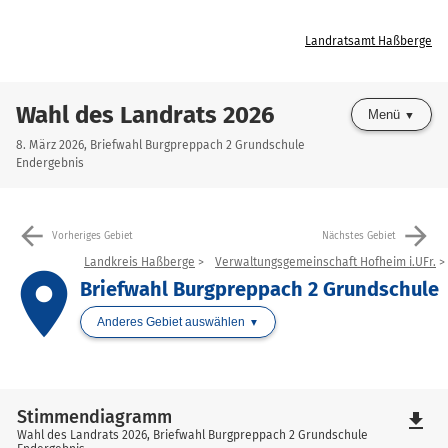
Landratsamt Haßberge
Wahl des Landrats 2026
Menü
8. März 2026, Briefwahl Burgpreppach 2 Grundschule
Endergebnis
arrow_back
arrow_forward
Vorheriges Gebiet
Nächstes Gebiet
Landkreis Haßberge
Verwaltungsgemeinschaft Hofheim i.UFr.
place
Briefwahl Burgpreppach 2 Grundschule
Anderes Gebiet auswählen
Stimmendiagramm
file_download
Wahl des Landrats 2026, Briefwahl Burgpreppach 2 Grundschule