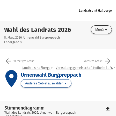
Landratsamt Haßberge
Wahl des Landrats 2026
Menü
8. März 2026, Urnenwahl Burgpreppach
Endergebnis
arrow_back
arrow_forward
Vorheriges Gebiet
Nächstes Gebiet
Landkreis Haßberge
Verwaltungsgemeinschaft Hofheim i.UFr.
place
Urnenwahl Burgpreppach
Anderes Gebiet auswählen
Stimmendiagramm
file_download
Wahl des Landrats 2026, Urnenwahl Burgpreppach