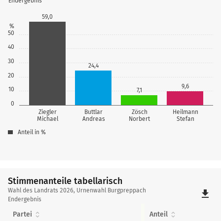
Endergebnis
59,0
%
50
40
30
24,4
20
9,6
10
7,1
0
Ziegler
Buttlar
Zösch
Heilmann
Michael
Andreas
Norbert
Stefan
Anteil in %
Stimmenanteile tabellarisch
Stimmenanteile
Wahl des Landrats 2026, Urnenwahl Burgpreppach
file_download
tabellarisch
Endergebnis
Partei
Anteil