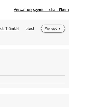
Verwaltungsgemeinschaft Ebern
ect iT GmbH
elect
Weiteres