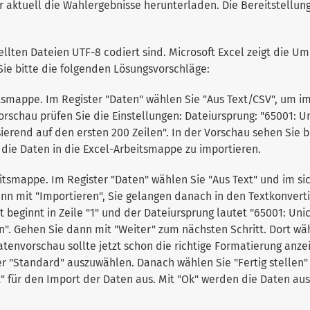
ktuell die Wahlergebnisse herunterladen. Die Bereitstellung e
ellten Dateien UTF-8 codiert sind. Microsoft Excel zeigt die Um
ie bitte die folgenden Lösungsvorschläge:
itsmappe. Im Register "Daten" wählen Sie "Aus Text/CSV", um i
rschau prüfen Sie die Einstellungen: Dateiursprung: "65001: U
rend auf den ersten 200 Zeilen". In der Vorschau sehen Sie ber
die Daten in die Excel-Arbeitsmappe zu importieren.
eitsmappe. Im Register "Daten" wählen Sie "Aus Text" und im s
nn mit "Importieren", Sie gelangen danach in den Textkonverti
 beginnt in Zeile "1" und der Dateiursprung lautet "65001: Unic
n". Gehen Sie dann mit "Weiter" zum nächsten Schritt. Dort wä
atenvorschau sollte jetzt schon die richtige Formatierung anze
hier "Standard" auszuwählen. Danach wählen Sie "Fertig stell
t" für den Import der Daten aus. Mit "Ok" werden die Daten au