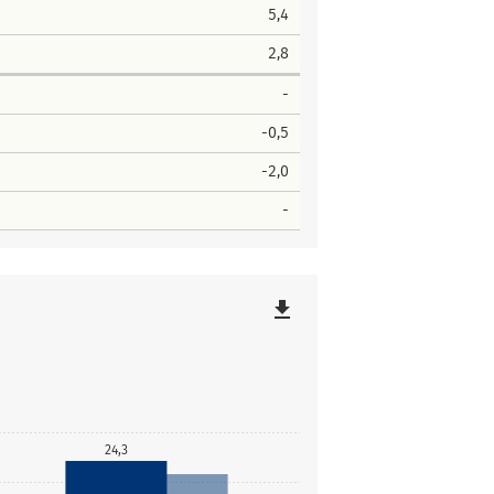
5,4
2,8
-
-0,5
-2,0
-
file_download
24,3