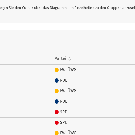
gen Sie den Cursor über das Diagramm, um Einzelheiten zu den Gruppen anzuse
Partei
FW-ÜWG
RUL
FW-ÜWG
RUL
SPD
SPD
FW-ÜWG