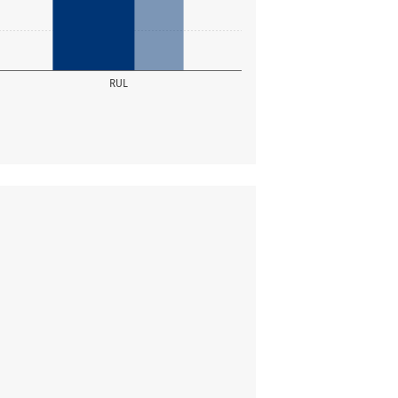
RUL
Stimmen
Gewählt
296
Gewählt
Stimmen
Gewählt
272
Nachrücker
637
Gewählt
Stimmen
Gewählt