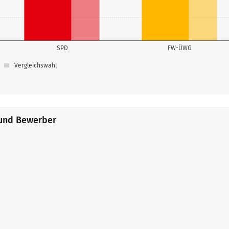
SPD
FW-ÜWG
Vergleichswahl
 und Bewerber
Erreichter Platz
1
Erreichter Platz
2
1
Erreichter Platz