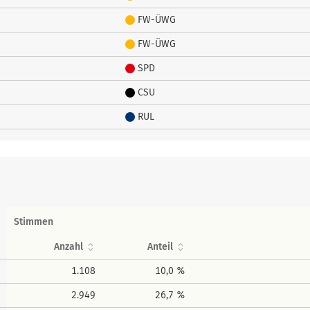
FW-ÜWG
FW-ÜWG
SPD
CSU
RUL
Stimmen
Anzahl
Anteil
1.108
10,0 %
2.949
26,7 %