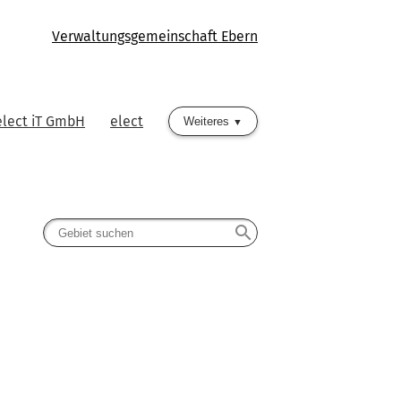
Verwaltungsgemeinschaft Ebern
elect iT GmbH
elect
Weiteres
search