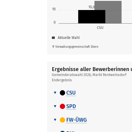
10,0
10
0
CSU
Aktuelle Wahl
© Verwaltungsgemeinschaft Ebern
Ergebnisse aller Bewerberinnen
Gemeinderatswahl 2026, Markt Rentweinsdorf
Endergebnis
CSU
Ergebnisse
Nr.
Name, Vorname
aller
SPD
Bewerberinnen
Ergebnisse
1
Schmidt Gerhard
und
Nr.
Name, Vorname
aller
FW-ÜWG
Bewerber
Bewerberinnen
2
Güthlein Andreas
Ergebnisse
1
Schmittlutz Franziska
und
Nr.
Name, Vorname