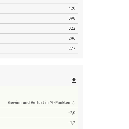
420
398
322
296
277
file_download
Gewinn und Verlust in %-Punkten
-7,0
-1,2