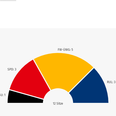
FW-ÜWG: 5
SPD: 3
RUL: 3
U: 1
12 Sitze