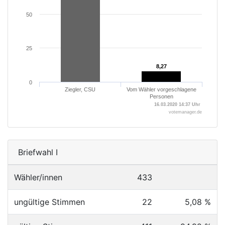
50
25
8,27
8,27
0
Ziegler, CSU
Vom Wähler vorgeschlagene
Personen
16.03.2020 14:37 Uhr
votemanager.de
Briefwahl I
Wähler/innen
433
ungültige Stimmen
22
5,08 %