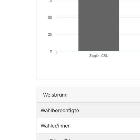
75
50
25
0
Ziegler, CSU
Weisbrunn
Wahlberechtigte
Wähler/innen