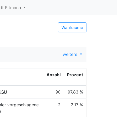
dt Eltmann
Wahlräume
weitere
Anzahl
Prozent
 CSU
90
97,83 %
ler vorgeschlagene
2
2,17 %
n