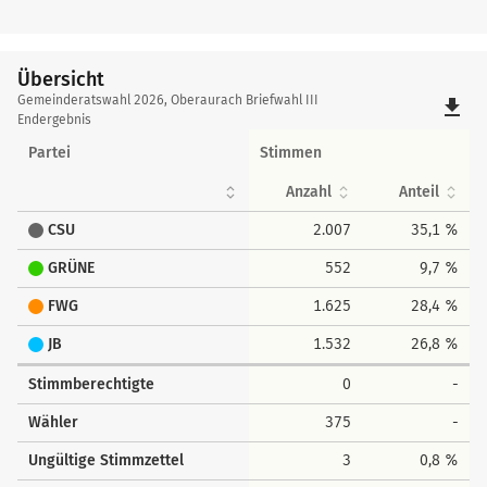
Übersicht
Übersicht
Gemeinderatswahl 2026, Oberaurach Briefwahl III
file_download
Endergebnis
Partei
Stimmen
Anzahl
Anteil
CSU
2.007
35,1 %
GRÜNE
552
9,7 %
FWG
1.625
28,4 %
JB
1.532
26,8 %
Stimmberechtigte
0
-
Wähler
375
-
Ungültige Stimmzettel
3
0,8 %