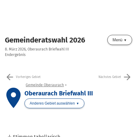
Gemeinderatswahl 2026
Menü
8. März 2026, Oberaurach Briefwahl III
Endergebnis
arrow_back
arrow_forward
Vorheriges Gebiet
Nächstes Gebiet
Gemeinde Oberaurach
place
Oberaurach Briefwahl III
Anderes Gebiet auswählen
Stimmen tabellarisch