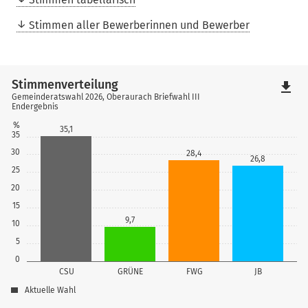
Stimmen aller Bewerberinnen und Bewerber
Stimmenverteilung
file_download
Gemeinderatswahl 2026, Oberaurach Briefwahl III
Endergebnis
%
35,1
35
30
28,4
26,8
25
20
15
9,7
10
5
0
CSU
GRÜNE
FWG
JB
Aktuelle Wahl