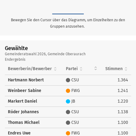
Bewegen Sie den Cursor über das Diagramm, um Einzelheiten zu den
Gruppen anzusehen.
Gewählte
Gewählte
Gemeinderatswahl 2026, Gemeinde Oberaurach
Endergebnis
Bewerberin/Bewerber
Partei
Stimmen
Hartmann Norbert
CSU
1.364
Weinbeer Sabine
FWG
1.241
Markert Daniel
JB
1.220
Röder Johannes
CSU
1.138
Thomas Michael
CSU
1.100
Endres Uwe
FWG
1.100