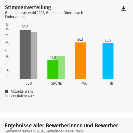
Stimmenverteilung
file_download
Gemeinderatswahl 2026, Gemeinde Oberaurach
Endergebnis
%
35,2
35
30
26,1
25,5
25
20
15
13,3
10
5
0
CSU
GRÜNE
FWG
JB
Aktuelle Wahl
Vergleichswahl
Ergebnisse aller Bewerberinnen und Bewerber
Gemeinderatswahl 2026, Gemeinde Oberaurach