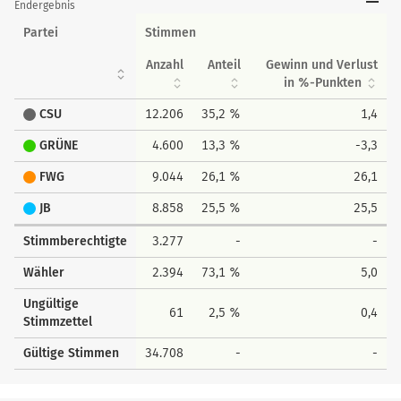
Endergebnis
Partei
Stimmen
Anzahl
Anteil
Gewinn und Verlust
in %-Punkten
CSU
12.206
35,2 %
1,4
GRÜNE
4.600
13,3 %
-3,3
FWG
9.044
26,1 %
26,1
JB
8.858
25,5 %
25,5
Stimmberechtigte
3.277
-
-
Wähler
2.394
73,1 %
5,0
Ungültige
61
2,5 %
0,4
Stimmzettel
Gültige Stimmen
34.708
-
-