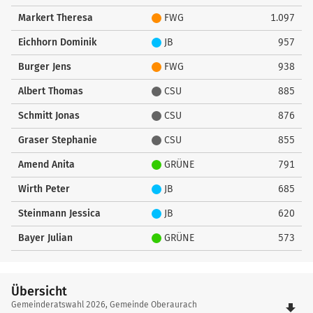
Markert Theresa
FWG
1.097
Eichhorn Dominik
JB
957
Burger Jens
FWG
938
Albert Thomas
CSU
885
Schmitt Jonas
CSU
876
Graser Stephanie
CSU
855
Amend Anita
GRÜNE
791
Wirth Peter
JB
685
Steinmann Jessica
JB
620
Bayer Julian
GRÜNE
573
Übersicht
Übersicht
Gemeinderatswahl 2026, Gemeinde Oberaurach
file_download