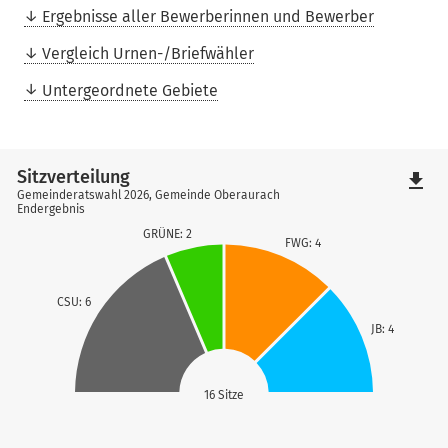
Ergebnisse aller Bewerberinnen und Bewerber
Vergleich Urnen-/Briefwähler
Untergeordnete Gebiete
Sitzverteilung
file_download
Gemeinderatswahl 2026, Gemeinde Oberaurach
Endergebnis
GRÜNE: 2
FWG: 4
CSU: 6
JB: 4
16 Sitze