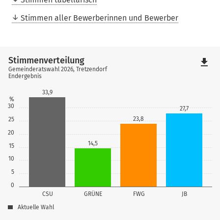
Stimmen aller Bewerberinnen und Bewerber
Stimmenverteilung
file_download
Gemeinderatswahl 2026, Tretzendorf
Endergebnis
33,9
%
30
27,7
23,8
25
20
14,5
15
10
5
0
CSU
GRÜNE
FWG
JB
Aktuelle Wahl