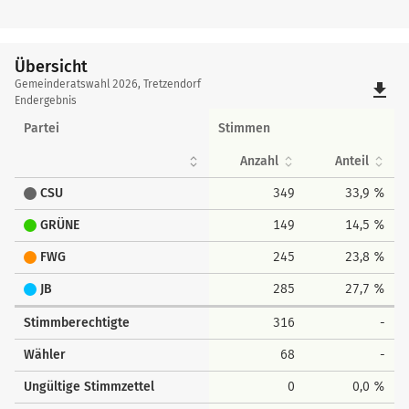
Übersicht
Übersicht
Gemeinderatswahl 2026, Tretzendorf
file_download
Endergebnis
Partei
Stimmen
Anzahl
Anteil
CSU
349
33,9 %
GRÜNE
149
14,5 %
FWG
245
23,8 %
JB
285
27,7 %
Stimmberechtigte
316
-
Wähler
68
-
Ungültige Stimmzettel
0
0,0 %