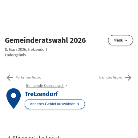
Gemeinderatswahl 2026
Menü
8. März 2026, Tretzendorf
Endergebnis
arrow_back
arrow_forward
Vorheriges Gebiet
Nächstes Gebiet
Gemeinde Oberaurach
place
Tretzendorf
Anderes Gebiet auswählen
Stimmen tabellarisch