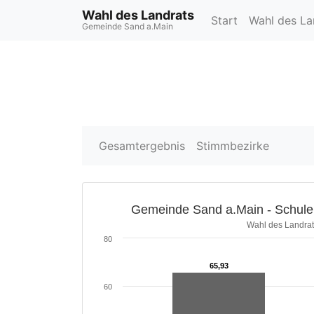
Wahl des Landrats
Start
Wahl des L
Gemeinde Sand a.Main
Gesamtergebnis
Stimmbezirke
Gemeinde Sand a.Main - Schule 
Wahl des Landrat
80
65,93
65,93
60