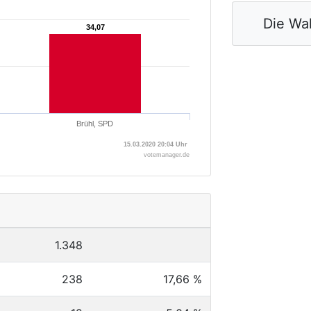
Die Wah
34,07
34,07
Brühl, SPD
15.03.2020 20:04 Uhr
votemanager.de
1.348
238
17,66 %