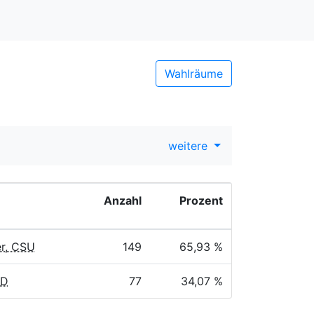
Wahlräume
weitere
Anzahl
Prozent
r, CSU
149
65,93 %
PD
77
34,07 %