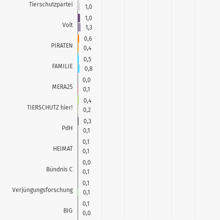
Tierschutzpartei
1,0
1,0
Volt
1,3
0,6
PIRATEN
0,4
0,5
FAMILIE
0,8
0,0
MERA25
0,1
0,4
TIERSCHUTZ hier!
0,2
0,3
PdH
0,1
0,1
HEIMAT
0,1
0,0
Bündnis C
0,1
0,1
Verjüngungsforschung
0,1
0,1
BIG
0,0