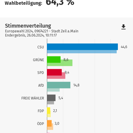
64,3
%
Wahlbeteiligung:
Stimmenverteilung
file_download
Europawahl 2024, 09674221 - Stadt Zeil a.Main
Endergebnis, 26.06.2024, 10:11:17
44,6
CSU
8,6
GRÜNE
9,4
SPD
14,8
AfD
5,4
FREIE WÄHLER
2,1
FDP
3,0
ÖDP