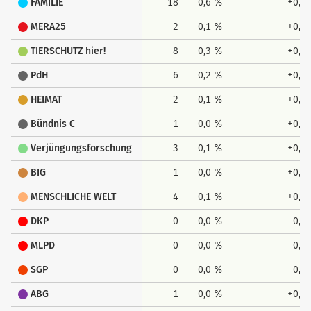
FAMILIE
18
0,6 %
+0,3
MERA25
2
0,1 %
+0,1
TIERSCHUTZ hier!
8
0,3 %
+0,1
PdH
6
0,2 %
+0,0
HEIMAT
2
0,1 %
+0,1
Bündnis C
1
0,0 %
+0,0
Verjüngungsforschung
3
0,1 %
+0,1
BIG
1
0,0 %
+0,0
MENSCHLICHE WELT
4
0,1 %
+0,1
DKP
0
0,0 %
-0,1
MLPD
0
0,0 %
0,0
SGP
0
0,0 %
0,0
ABG
1
0,0 %
+0,0