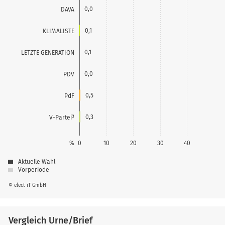
0,0
DAVA
0,1
KLIMALISTE
0,1
LETZTE GENERATION
0,0
PDV
0,5
PdF
0,3
V-Partei³
%
0
10
20
30
40
Aktuelle Wahl
Vorperiode
© elect iT GmbH
Vergleich Urne/Brief