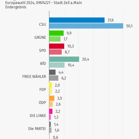
Europawahl 2024, 09674221 - Stadt Zeil a.Main
Endergebnis
37,6
CSU
50,1
9,9
GRÜNE
7,7
10,3
SPD
8,7
20,4
AfD
10,4
4,4
FREIE WÄHLER
6,2
2,0
FDP
2,2
3,5
ÖDP
2,6
2,2
DIE LINKE
1,3
1,4
Die PARTEI
1,6
0,6