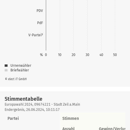
PDV
PdF
V-Partei³
%
0
10
20
30
40
50
Urnenwähler
Briefwähler
© elect iT GmbH
Stimmentabelle
Stimmentabelle
Europawahl 2024, 09674221 - Stadt Zeil a.Main
Endergebnis, 26.06.2024, 10:11:17
Partei
Stimmen
Anzahl
Gewinn/Verlust