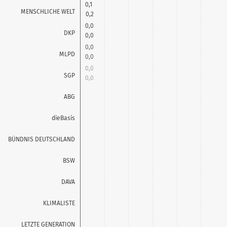
0,1
MENSCHLICHE WELT
0,2
0,0
DKP
0,0
0,0
MLPD
0,0
0,0
SGP
0,0
0,0
ABG
0,1
0,4
dieBasis
0,3
0,2
BÜNDNIS DEUTSCHLAND
0,3
3,2
BSW
3,1
DAVA
KLIMALISTE
LETZTE GENERATION