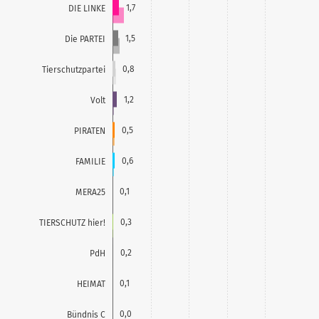
1,7
DIE LINKE
1,5
Die PARTEI
0,8
Tierschutzpartei
1,2
Volt
0,5
PIRATEN
0,6
FAMILIE
0,1
MERA25
0,3
TIERSCHUTZ hier!
0,2
PdH
0,1
HEIMAT
0,0
Bündnis C