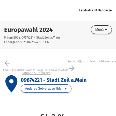
Landratsamt Haßberge
Europawahl 2024
Menü
9. Juni 2024, 09674221 - Stadt Zeil a.Main
Endergebnis, 26.06.2024, 10:11:17
arrow_back
$esc.html($districtSelectionTab.naechste
arrow_forward
$esc.html($districtSelectionTab.vorherigesGebietLabel)
Landkreis Haßberge
place
09674221 - Stadt Zeil a.Main
Anderes Gebiet auswählen