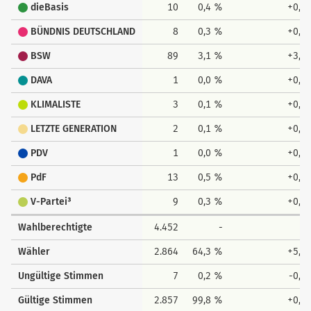
dieBasis
10
0,4 %
+0,4
BÜNDNIS DEUTSCHLAND
8
0,3 %
+0,3
BSW
89
3,1 %
+3,1
DAVA
1
0,0 %
+0,0
KLIMALISTE
3
0,1 %
+0,1
LETZTE GENERATION
2
0,1 %
+0,1
PDV
1
0,0 %
+0,0
PdF
13
0,5 %
+0,5
V-Partei³
9
0,3 %
+0,3
Wahlberechtigte
4.452
-
-
Wähler
2.864
64,3 %
+5,5
Ungültige Stimmen
7
0,2 %
-0,5
Gültige Stimmen
2.857
99,8 %
+0,5