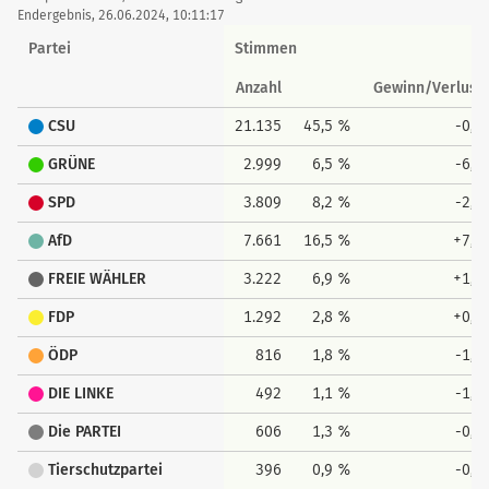
Endergebnis, 26.06.2024, 10:11:17
Partei
Stimmen
Anzahl
Gewinn/Verlust
CSU
21.135
45,5 %
-0,4
GRÜNE
2.999
6,5 %
-6,4
SPD
3.809
8,2 %
-2,0
AfD
7.661
16,5 %
+7,1
FREIE WÄHLER
3.222
6,9 %
+1,0
FDP
1.292
2,8 %
+0,0
ÖDP
816
1,8 %
-1,2
DIE LINKE
492
1,1 %
-1,3
Die PARTEI
606
1,3 %
-0,4
Tierschutzpartei
396
0,9 %
-0,3