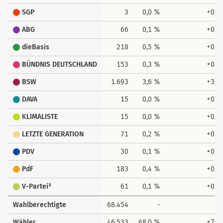
SGP
3
0,0 %
+0,0
ABG
66
0,1 %
+0,1
dieBasis
218
0,5 %
+0,5
BÜNDNIS DEUTSCHLAND
153
0,3 %
+0,3
BSW
1.693
3,6 %
+3,6
DAVA
15
0,0 %
+0,0
KLIMALISTE
15
0,0 %
+0,0
LETZTE GENERATION
71
0,2 %
+0,2
PDV
30
0,1 %
+0,1
PdF
183
0,4 %
+0,4
V-Partei³
61
0,1 %
+0,1
Wahlberechtigte
68.454
-
-
Wähler
46.533
68,0 %
+7,1