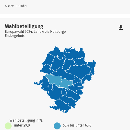
© elect iT GmbH
Wahlbeteiligung
file_download
Europawahl 2024, Landkreis Haßberge
Endergebnis
Wahlbeteiligung in %:
unter 29,0
53,4 bis unter 65,6