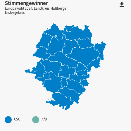
Stimmengewinner
file_download
Europawahl 2024, Landkreis Haßberge
Endergebnis
CSU
AfD