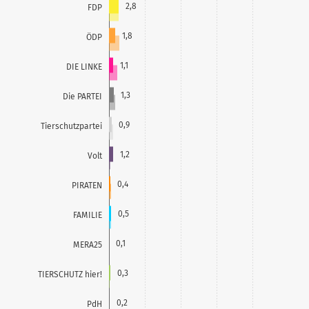
2,8
FDP
1,8
ÖDP
1,1
DIE LINKE
1,3
Die PARTEI
0,9
Tierschutzpartei
1,2
Volt
0,4
PIRATEN
0,5
FAMILIE
0,1
MERA25
0,3
TIERSCHUTZ hier!
0,2
PdH