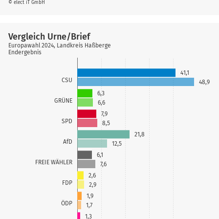
© elect iT GmbH
Vergleich Urne/Brief
Europawahl 2024, Landkreis Haßberge
Endergebnis
41,1
CSU
48,9
6,3
GRÜNE
6,6
7,9
SPD
8,5
21,8
AfD
12,5
6,1
FREIE WÄHLER
7,6
2,6
FDP
2,9
1,9
ÖDP
1,7
1,3