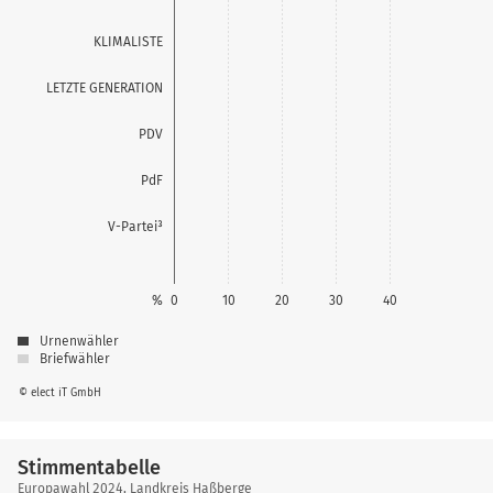
0,0
KLIMALISTE
0,0
LETZTE GENERATION
PDV
PdF
V-Partei³
%
0
10
20
30
40
Urnenwähler
Briefwähler
© elect iT GmbH
Stimmentabelle
Stimmentabelle
Europawahl 2024, Landkreis Haßberge