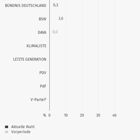
0,3
BÜNDNIS DEUTSCHLAND
3,6
BSW
0,0
DAVA
0,0
KLIMALISTE
0,2
LETZTE GENERATION
0,1
PDV
0,4
PdF
0,1
V-Partei³
%
0
10
20
30
40
Aktuelle Wahl
Vorperiode