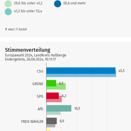
29,0 bis unter 41,2
65,6 und mehr
41,2 bis unter 53,4
© elect iT GmbH
Stimmenverteilung
Europawahl 2024, Landkreis Haßberge
Endergebnis, 26.06.2024, 10:11:17
45,5
CSU
6,5
GRÜNE
8,2
SPD
16,5
AfD
6,9
FREIE WÄHLER