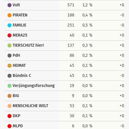
Volt
571
1,2 %
+0,9
PIRATEN
188
0,4 %
-0,1
FAMILIE
251
0,5 %
-0,0
MERA25
40
0,1 %
+0,1
TIERSCHUTZ hier!
137
0,3 %
+0,1
PdH
86
0,2 %
+0,1
HEIMAT
45
0,1 %
+0,1
Bündnis C
45
0,1 %
-0,0
Verjüngungsforschung
19
0,0 %
+0,0
BIG
9
0,0 %
+0,0
MENSCHLICHE WELT
53
0,1 %
+0,1
DKP
30
0,1 %
+0,0
MLPD
6
0,0 %
-0,0