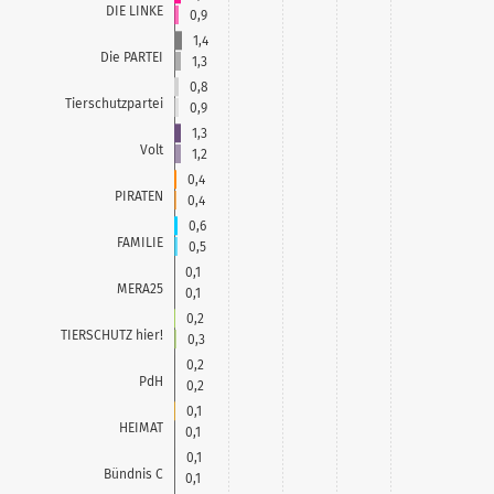
DIE LINKE
0,9
1,4
Die PARTEI
1,3
0,8
Tierschutzpartei
0,9
1,3
Volt
1,2
0,4
PIRATEN
0,4
0,6
FAMILIE
0,5
0,1
MERA25
0,1
0,2
TIERSCHUTZ hier!
0,3
0,2
PdH
0,2
0,1
HEIMAT
0,1
0,1
Bündnis C
0,1