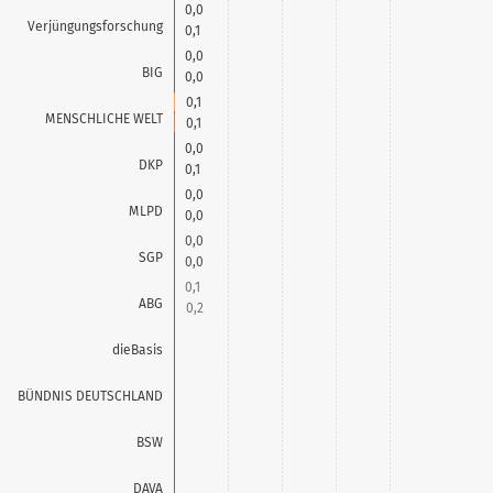
0,0
Verjüngungsforschung
0,1
0,0
BIG
0,0
0,1
MENSCHLICHE WELT
0,1
0,0
DKP
0,1
0,0
MLPD
0,0
0,0
SGP
0,0
0,1
ABG
0,2
0,6
dieBasis
0,4
0,3
BÜNDNIS DEUTSCHLAND
0,4
3,8
BSW
3,6
0,1
DAVA
0,0