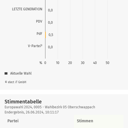
LETZTE GENERATION
0,0
PDV
0,0
PdF
0,5
V-Partei³
0,0
%
0
10
20
30
40
50
Aktuelle Wahl
© elect iT GmbH
Stimmentabelle
Stimmentabelle
Europawahl 2024, 0005 - Wahlbezirk 05 Oberschwappach
Endergebnis, 26.06.2024, 10:11:17
Partei
Stimmen