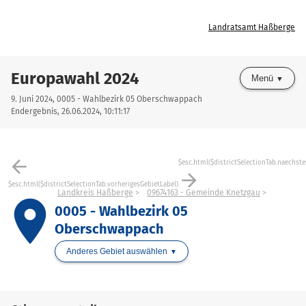
Landratsamt Haßberge
Europawahl 2024
Menü
9. Juni 2024, 0005 - Wahlbezirk 05 Oberschwappach
Endergebnis, 26.06.2024, 10:11:17
arrow_back
$esc.html($districtSelectionTab.naechste
arrow_forward
$esc.html($districtSelectionTab.vorherigesGebietLabel)
Landkreis Haßberge
09674163 - Gemeinde Knetzgau
place
0005 - Wahlbezirk 05
Oberschwappach
Anderes Gebiet auswählen