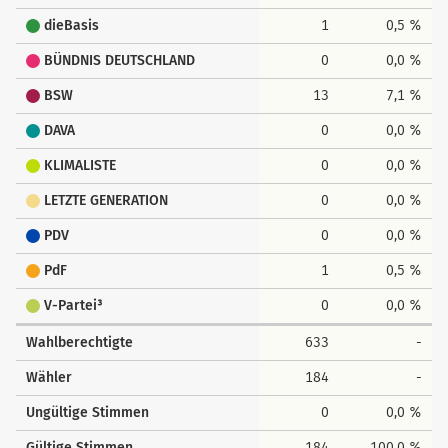
dieBasis
1
0,5 %
BÜNDNIS DEUTSCHLAND
0
0,0 %
BSW
13
7,1 %
DAVA
0
0,0 %
KLIMALISTE
0
0,0 %
LETZTE GENERATION
0
0,0 %
PDV
0
0,0 %
PdF
1
0,5 %
V-Partei³
0
0,0 %
Wahlberechtigte
633
-
Wähler
184
-
Ungültige Stimmen
0
0,0 %
Gültige Stimmen
184
100,0 %