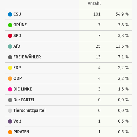
Anzahl
CSU
101
54,9 %
GRÜNE
7
3,8 %
SPD
7
3,8 %
AfD
25
13,6 %
FREIE WÄHLER
13
7,1 %
FDP
4
2,2 %
ÖDP
4
2,2 %
DIE LINKE
3
1,6 %
Die PARTEI
0
0,0 %
Tierschutzpartei
0
0,0 %
Volt
1
0,5 %
PIRATEN
1
0,5 %