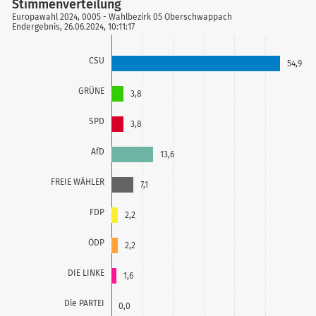
Stimmenverteilung
file_download
Europawahl 2024, 0005 - Wahlbezirk 05 Oberschwappach
Endergebnis, 26.06.2024, 10:11:17
CSU
54,9
GRÜNE
3,8
SPD
3,8
AfD
13,6
FREIE WÄHLER
7,1
FDP
2,2
ÖDP
2,2
DIE LINKE
1,6
Die PARTEI
0,0