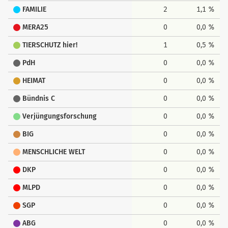
FAMILIE
2
1,1 %
MERA25
0
0,0 %
TIERSCHUTZ hier!
1
0,5 %
PdH
0
0,0 %
HEIMAT
0
0,0 %
Bündnis C
0
0,0 %
Verjüngungsforschung
0
0,0 %
BIG
0
0,0 %
MENSCHLICHE WELT
0
0,0 %
DKP
0
0,0 %
MLPD
0
0,0 %
SGP
0
0,0 %
ABG
0
0,0 %