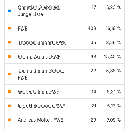
Christian Giebfried,
17
6,23 %
Junge Liste
FWE
409
16,19 %
Thomas Limpert, FWE
35
8,56 %
Philipp Arnold, FWE
63
15,40 %
Janina Reuter-Schad,
22
5,38 %
FWE
Walter Ullrich, FWE
34
8,31 %
Ingo Heinemann, FWE
21
5,13 %
Andreas Mölter, FWE
29
7,09 %