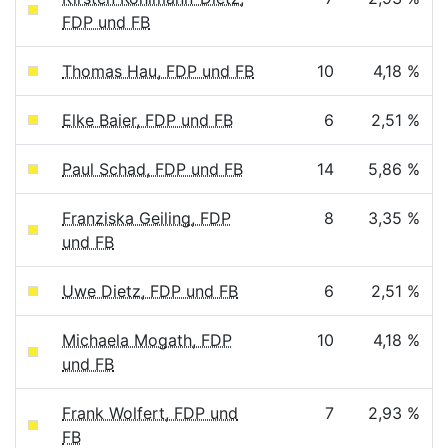
FDP und FB
Thomas Hau, FDP und FB
10
4,18 %
Elke Baier, FDP und FB
6
2,51 %
Paul Schad, FDP und FB
14
5,86 %
Franziska Geiling, FDP
8
3,35 %
und FB
Uwe Dietz, FDP und FB
6
2,51 %
Michaela Mogath, FDP
10
4,18 %
und FB
Frank Wolfert, FDP und
7
2,93 %
FB