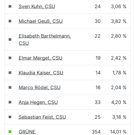
Sven Kuhn, CSU
24
3,06 %
Michael Geuß, CSU
30
3,82 %
Elisabeth Barthelmann,
22
2,80 %
CSU
Elmar Merget, CSU
19
2,42 %
Klaudia Kaiser, CSU
14
1,78 %
Marco Rödel, CSU
16
2,04 %
Anja Hegen, CSU
33
4,20 %
Sebastian Feist, CSU
25
3,18 %
GRÜNE
354
14,01 %