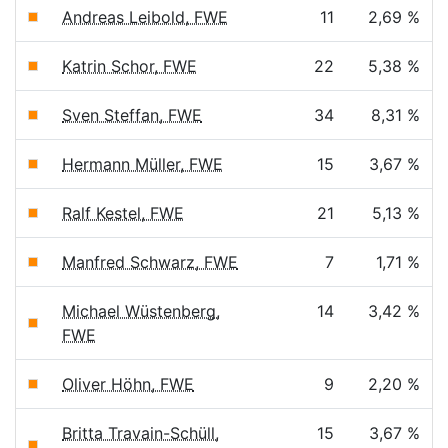
Andreas Leibold, FWE
11
2,69 %
Katrin Schor, FWE
22
5,38 %
Sven Steffan, FWE
34
8,31 %
Hermann Müller, FWE
15
3,67 %
Ralf Kestel, FWE
21
5,13 %
Manfred Schwarz, FWE
7
1,71 %
Michael Wüstenberg,
14
3,42 %
FWE
Oliver Höhn, FWE
9
2,20 %
Britta Travain-Schüll,
15
3,67 %