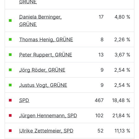
GRÜNE
Daniela Berninger,
17
4,80 %
GRÜNE
Thomas Henig, GRÜNE
8
2,26 %
Peter Ruppert, GRÜNE
13
3,67 %
Jörg Röder, GRÜNE
9
2,54 %
Justus Vogt, GRÜNE
9
2,54 %
SPD
467
18,48 %
Jürgen Hennemann, SPD
102
21,84 %
Ulrike Zettelmeier, SPD
52
11,13 %