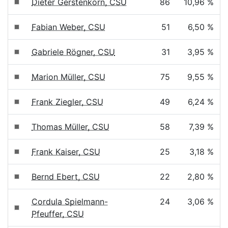
Dieter Gerstenkorn, CSU
86
10,96 %
Fabian Weber, CSU
51
6,50 %
Gabriele Rögner, CSU
31
3,95 %
Marion Müller, CSU
75
9,55 %
Frank Ziegler, CSU
49
6,24 %
Thomas Müller, CSU
58
7,39 %
Frank Kaiser, CSU
25
3,18 %
Bernd Ebert, CSU
22
2,80 %
Cordula Spielmann-
24
3,06 %
Pfeuffer, CSU