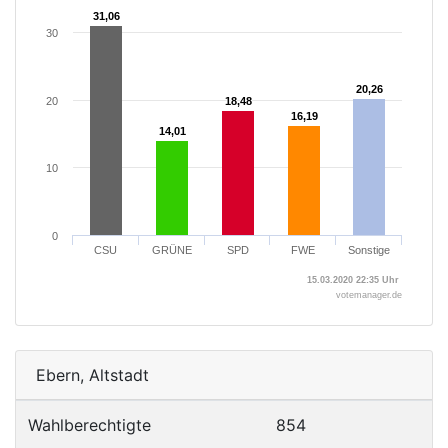
31,06
31,06
30
20,26
20,26
20
18,48
18,48
16,19
16,19
14,01
14,01
10
0
CSU
GRÜNE
SPD
FWE
Sonstige
15.03.2020 22:35 Uhr
votemanager.de
Ebern, Altstadt
Wahlberechtigte
854