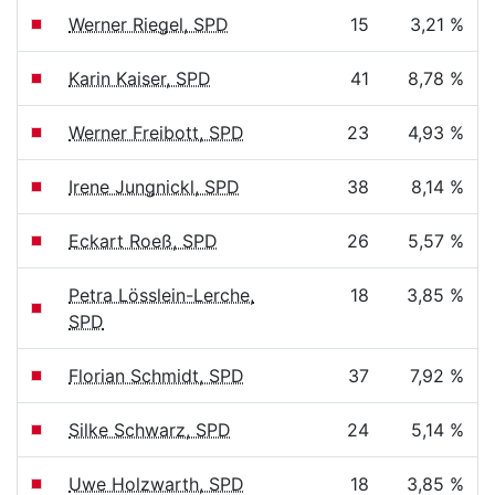
Werner Riegel, SPD
15
3,21 %
Karin Kaiser, SPD
41
8,78 %
Werner Freibott, SPD
23
4,93 %
Irene Jungnickl, SPD
38
8,14 %
Eckart Roeß, SPD
26
5,57 %
Petra Lösslein-Lerche,
18
3,85 %
SPD
Florian Schmidt, SPD
37
7,92 %
Silke Schwarz, SPD
24
5,14 %
Uwe Holzwarth, SPD
18
3,85 %