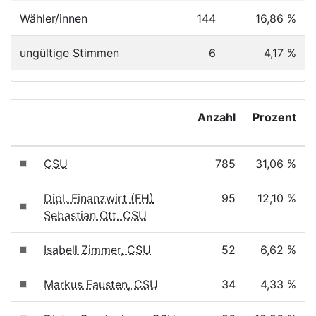
Wähler/innen
144
16,86 %
ungültige Stimmen
6
4,17 %
Anzahl
Prozent
CSU
785
31,06 %
Dipl. Finanzwirt (FH)
95
12,10 %
Sebastian Ott, CSU
Isabell Zimmer, CSU
52
6,62 %
Markus Fausten, CSU
34
4,33 %