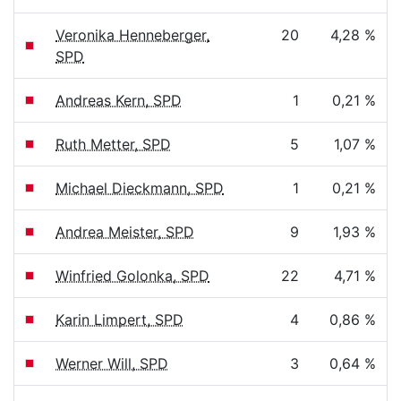
Veronika Henneberger,
20
4,28 %
SPD
Andreas Kern, SPD
1
0,21 %
Ruth Metter, SPD
5
1,07 %
Michael Dieckmann, SPD
1
0,21 %
Andrea Meister, SPD
9
1,93 %
Winfried Golonka, SPD
22
4,71 %
Karin Limpert, SPD
4
0,86 %
Werner Will, SPD
3
0,64 %