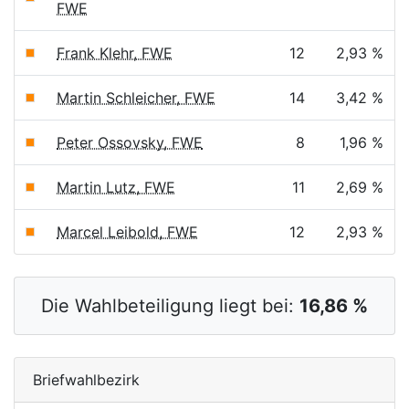
FWE
Frank Klehr, FWE
12
2,93 %
Martin Schleicher, FWE
14
3,42 %
Peter Ossovsky, FWE
8
1,96 %
Martin Lutz, FWE
11
2,69 %
Marcel Leibold, FWE
12
2,93 %
Die Wahlbeteiligung liegt bei:
16,86 %
Briefwahlbezirk