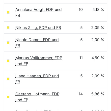
Annalena Voigt, FDP und
10
4,18 %
FB
Niklas Zillig, FDP und FB
5
2,09 %
Nicole Damm, FDP und
5
2,09 %
FB
Markus Vollkommer, FDP
11
4,60 %
und FB
Liane Haagen, FDP und
5
2,09 %
FB
Gaetano Hofmann, FDP
14
5,86 %
und FB