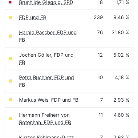
Brunhilde Giegold, SPD
8
1,71 %
FDP und FB
239
9,46 %
Harald Pascher, FDP und
76
31,80 %
FB
Jochen Göller, FDP und
12
5,02 %
FB
Petra Büchner, FDP und
10
4,18 %
FB
Markus Weis, FDP und FB
7
2,93 %
Hermann Freiherr von
11
4,60 %
Rotenhan, FDP und FB
Kirsten Kohlmann-Dietz,
7
2,93 %