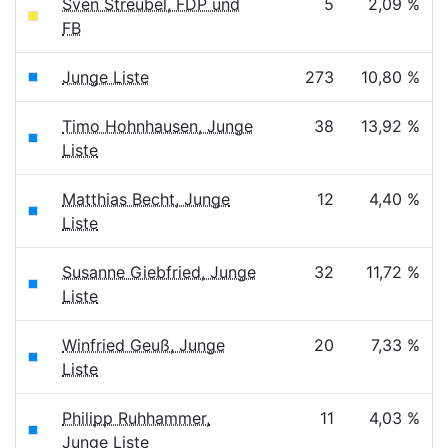
Sven Streubel, FDP und
5
2,09 %
FB
Junge Liste
273
10,80 %
Timo Hohnhausen, Junge
38
13,92 %
Liste
Matthias Becht, Junge
12
4,40 %
Liste
Susanne Giebfried, Junge
32
11,72 %
Liste
Winfried Geuß, Junge
20
7,33 %
Liste
Philipp Ruhhammer,
11
4,03 %
Junge Liste