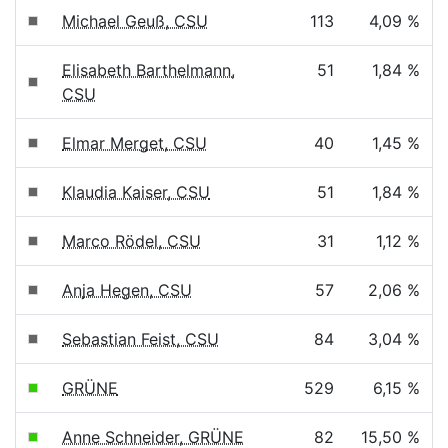
Michael Geuß, CSU
113
4,09 %
Elisabeth Barthelmann,
51
1,84 %
CSU
Elmar Merget, CSU
40
1,45 %
Klaudia Kaiser, CSU
51
1,84 %
Marco Rödel, CSU
31
1,12 %
Anja Hegen, CSU
57
2,06 %
Sebastian Feist, CSU
84
3,04 %
GRÜNE
529
6,15 %
Anne Schneider, GRÜNE
82
15,50 %