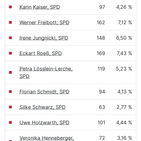
Karin Kaiser, SPD
97
4,26 %
Werner Freibott, SPD
162
7,12 %
Irene Jungnickl, SPD
148
6,50 %
Eckart Roeß, SPD
169
7,43 %
Petra Lösslein-Lerche,
119
5,23 %
SPD
Florian Schmidt, SPD
94
4,13 %
Silke Schwarz, SPD
63
2,77 %
Uwe Holzwarth, SPD
101
4,44 %
Veronika Henneberger,
72
3,16 %