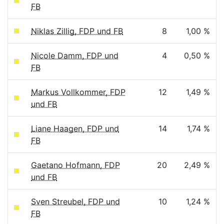
FB
Niklas Zillig, FDP und FB
8
1,00 %
Nicole Damm, FDP und
4
0,50 %
FB
Markus Vollkommer, FDP
12
1,49 %
und FB
Liane Haagen, FDP und
14
1,74 %
FB
Gaetano Hofmann, FDP
20
2,49 %
und FB
Sven Streubel, FDP und
10
1,24 %
FB