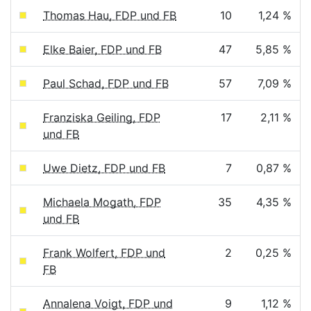
Thomas Hau, FDP und FB
10
1,24 %
Elke Baier, FDP und FB
47
5,85 %
Paul Schad, FDP und FB
57
7,09 %
Franziska Geiling, FDP
17
2,11 %
und FB
Uwe Dietz, FDP und FB
7
0,87 %
Michaela Mogath, FDP
35
4,35 %
und FB
Frank Wolfert, FDP und
2
0,25 %
FB
Annalena Voigt, FDP und
9
1,12 %