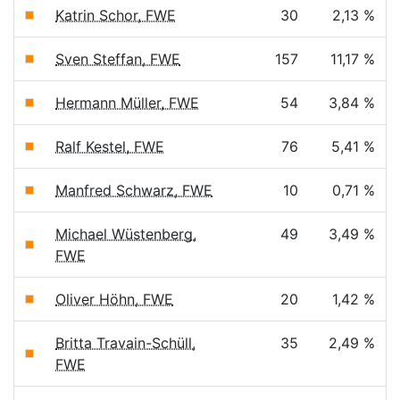
Katrin Schor, FWE
30
2,13 %
Sven Steffan, FWE
157
11,17 %
Hermann Müller, FWE
54
3,84 %
Ralf Kestel, FWE
76
5,41 %
Manfred Schwarz, FWE
10
0,71 %
Michael Wüstenberg,
49
3,49 %
FWE
Oliver Höhn, FWE
20
1,42 %
Britta Travain-Schüll,
35
2,49 %
FWE