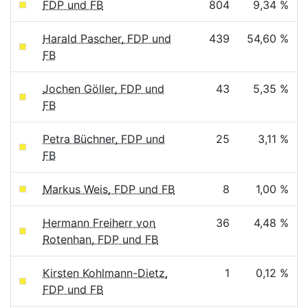
FDP und FB
804
9,34 %
Harald Pascher, FDP und
439
54,60 %
FB
Jochen Göller, FDP und
43
5,35 %
FB
Petra Büchner, FDP und
25
3,11 %
FB
Markus Weis, FDP und FB
8
1,00 %
Hermann Freiherr von
36
4,48 %
Rotenhan, FDP und FB
Kirsten Kohlmann-Dietz,
1
0,12 %
FDP und FB