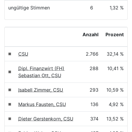
ungültige Stimmen
6
1,32 %
Anzahl
Prozent
CSU
2.766
32,14 %
Dipl. Finanzwirt (FH)
288
10,41 %
Sebastian Ott, CSU
Isabell Zimmer, CSU
293
10,59 %
Markus Fausten, CSU
136
4,92 %
Dieter Gerstenkorn, CSU
374
13,52 %