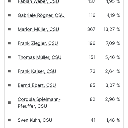
Fabian Weber, CSU
137
4,95 %
Gabriele Rögner, CSU
116
4,19 %
Marion Müller, CSU
367
13,27 %
Frank Ziegler, CSU
196
7,09 %
Thomas Müller, CSU
151
5,46 %
Frank Kaiser, CSU
73
2,64 %
Bernd Ebert, CSU
85
3,07 %
Cordula Spielmann-
82
2,96 %
Pfeuffer, CSU
Sven Kuhn, CSU
41
1,48 %