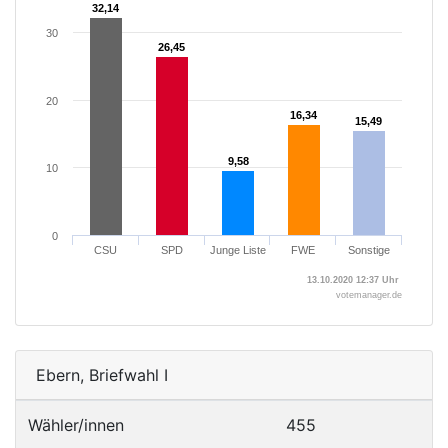
32,14
32,14
30
26,45
26,45
20
16,34
16,34
15,49
15,49
9,58
9,58
10
0
CSU
SPD
Junge Liste
FWE
Sonstige
13.10.2020 12:37 Uhr
votemanager.de
Ebern, Briefwahl I
Wähler/innen
455