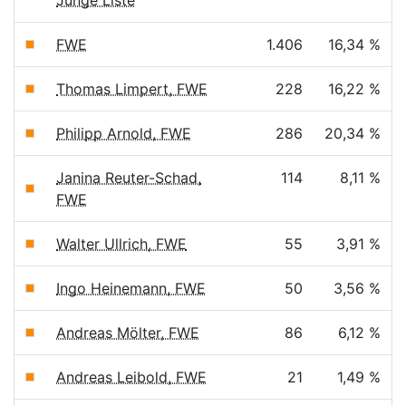
Junge Liste
FWE
1.406
16,34 %
Thomas Limpert, FWE
228
16,22 %
Philipp Arnold, FWE
286
20,34 %
Janina Reuter-Schad,
114
8,11 %
FWE
Walter Ullrich, FWE
55
3,91 %
Ingo Heinemann, FWE
50
3,56 %
Andreas Mölter, FWE
86
6,12 %
Andreas Leibold, FWE
21
1,49 %