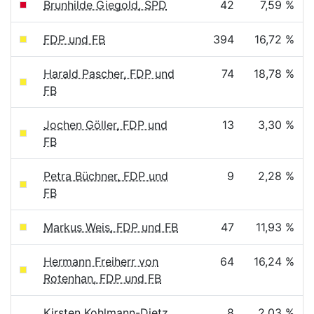
Brunhilde Giegold, SPD
42
7,59 %
FDP und FB
394
16,72 %
Harald Pascher, FDP und
74
18,78 %
FB
Jochen Göller, FDP und
13
3,30 %
FB
Petra Büchner, FDP und
9
2,28 %
FB
Markus Weis, FDP und FB
47
11,93 %
Hermann Freiherr von
64
16,24 %
Rotenhan, FDP und FB
Kirsten Kohlmann-Dietz,
8
2,03 %