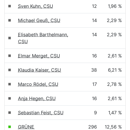
Sven Kuhn, CSU
12
1,96 %
Michael Geuß, CSU
14
2,29 %
Elisabeth Barthelmann,
14
2,29 %
CSU
Elmar Merget, CSU
16
2,61 %
Klaudia Kaiser, CSU
38
6,21 %
Marco Rödel, CSU
17
2,78 %
Anja Hegen, CSU
16
2,61 %
Sebastian Feist, CSU
9
1,47 %
GRÜNE
296
12,56 %