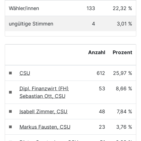
Wähler/innen
133
22,32 %
ungültige Stimmen
4
3,01 %
Anzahl
Prozent
CSU
612
25,97 %
Dipl. Finanzwirt (FH)
53
8,66 %
Sebastian Ott, CSU
Isabell Zimmer, CSU
48
7,84 %
Markus Fausten, CSU
23
3,76 %