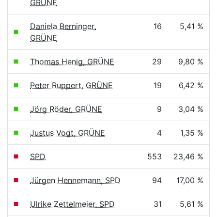
GRÜNE
Daniela Berninger,
16
5,41 %
GRÜNE
Thomas Henig, GRÜNE
29
9,80 %
Peter Ruppert, GRÜNE
19
6,42 %
Jörg Röder, GRÜNE
9
3,04 %
Justus Vogt, GRÜNE
4
1,35 %
SPD
553
23,46 %
Jürgen Hennemann, SPD
94
17,00 %
Ulrike Zettelmeier, SPD
31
5,61 %