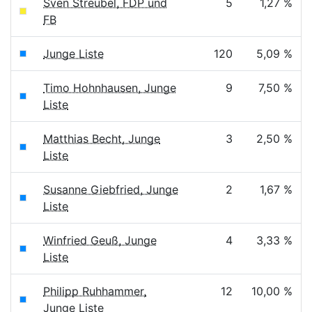
Sven Streubel, FDP und
5
1,27 %
FB
Junge Liste
120
5,09 %
Timo Hohnhausen, Junge
9
7,50 %
Liste
Matthias Becht, Junge
3
2,50 %
Liste
Susanne Giebfried, Junge
2
1,67 %
Liste
Winfried Geuß, Junge
4
3,33 %
Liste
Philipp Ruhhammer,
12
10,00 %
Junge Liste