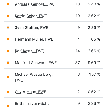
Andreas Leibold, FWE
13
3,40 %
Katrin Schor, FWE
10
2,62 %
Sven Steffan, FWE
9
2,36 %
Hermann Müller, FWE
4
1,05 %
Ralf Kestel, FWE
14
3,66 %
Manfred Schwarz, FWE
37
9,69 %
Michael Wüstenberg,
6
1,57 %
FWE
Oliver Höhn, FWE
2
0,52 %
Britta Travain-Schüll,
9
2,36 %