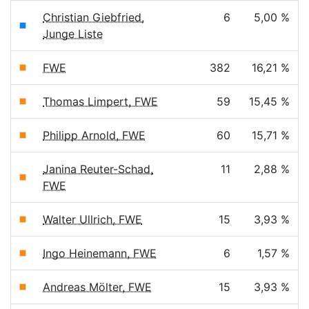
Christian Giebfried,
6
5,00 %
Junge Liste
FWE
382
16,21 %
Thomas Limpert, FWE
59
15,45 %
Philipp Arnold, FWE
60
15,71 %
Janina Reuter-Schad,
11
2,88 %
FWE
Walter Ullrich, FWE
15
3,93 %
Ingo Heinemann, FWE
6
1,57 %
Andreas Mölter, FWE
15
3,93 %