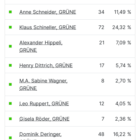
Anne Schneider, GRÜNE
34
11,49 %
Klaus Schineller, GRÜNE
72
24,32 %
Alexander Hippeli,
21
7,09 %
GRÜNE
Henry Dittrich, GRÜNE
17
5,74 %
M.A. Sabine Wagner,
8
2,70 %
GRÜNE
Leo Ruppert, GRÜNE
12
4,05 %
Gisela Röder, GRÜNE
7
2,36 %
Dominik Deringer,
48
16,22 %