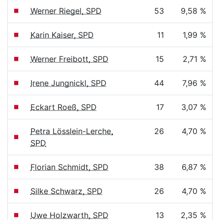
Werner Riegel, SPD
53
9,58 %
Karin Kaiser, SPD
11
1,99 %
Werner Freibott, SPD
15
2,71 %
Irene Jungnickl, SPD
44
7,96 %
Eckart Roeß, SPD
17
3,07 %
Petra Lösslein-Lerche,
26
4,70 %
SPD
Florian Schmidt, SPD
38
6,87 %
Silke Schwarz, SPD
26
4,70 %
Uwe Holzwarth, SPD
13
2,35 %