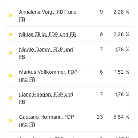
Annalena Voigt, FDP und
9
2,28 %
FB
Niklas Zillig, FDP und FB
9
2,28 %
Nicole Damm, FDP und
7
1,78 %
FB
Markus Vollkommer, FDP
6
1,52 %
und FB
Liane Haagen, FDP und
7
1,78 %
FB
Gaetano Hofmann, FDP
23
5,84 %
und FB