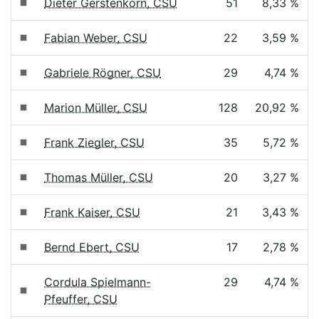
Dieter Gerstenkorn, CSU
51
8,33 %
Fabian Weber, CSU
22
3,59 %
Gabriele Rögner, CSU
29
4,74 %
Marion Müller, CSU
128
20,92 %
Frank Ziegler, CSU
35
5,72 %
Thomas Müller, CSU
20
3,27 %
Frank Kaiser, CSU
21
3,43 %
Bernd Ebert, CSU
17
2,78 %
Cordula Spielmann-
29
4,74 %
Pfeuffer, CSU