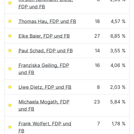
FDP und FB
Thomas Hau, FDP und FB
18
4,57 %
Elke Baier, FDP und FB
27
6,85 %
Paul Schad, FDP und FB
14
3,55 %
Franziska Geiling, FDP
16
4,06 %
und FB
Uwe Dietz, FDP und FB
8
2,03 %
Michaela Mogath, FDP
23
5,84 %
und FB
Frank Wolfert, FDP und
7
1,78 %
FB