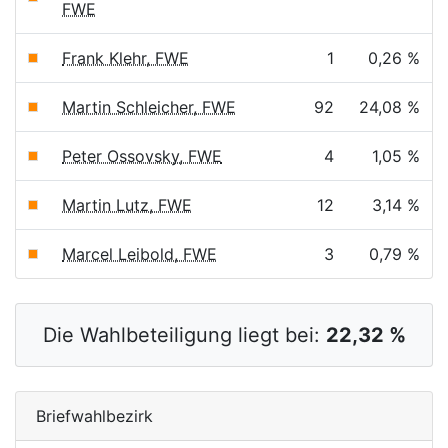
FWE
Frank Klehr, FWE
1
0,26 %
Martin Schleicher, FWE
92
24,08 %
Peter Ossovsky, FWE
4
1,05 %
Martin Lutz, FWE
12
3,14 %
Marcel Leibold, FWE
3
0,79 %
Die Wahlbeteiligung liegt bei:
22,32 %
Briefwahlbezirk