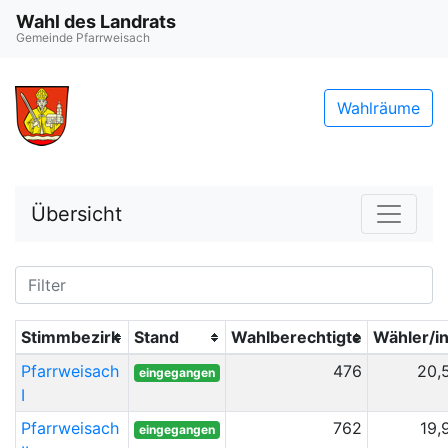
Wahl des Landrats
Gemeinde Pfarrweisach
Wahlräume
Übersicht
Stimmbezirk
Stand
Wahlberechtigte
Wähler/i
Pfarrweisach
476
20,
eingegangen
I
Pfarrweisach
762
19,
eingegangen