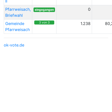
II
Pfarrweisach,
0
eingegangen
Briefwahl
3 von 3
Gemeinde
1.238
80,
Pfarrweisach
ok-vote.de