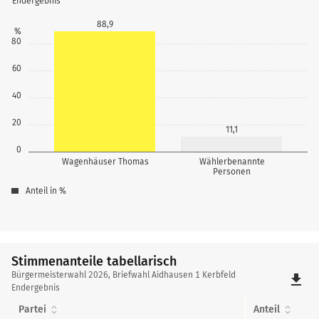
Endergebnis
88,9
%
80
60
40
20
11,1
0
Wagenhäuser Thomas
Wählerbenannte
Personen
Anteil in %
Stimmenanteile tabellarisch
Stimmenanteile
Bürgermeisterwahl 2026, Briefwahl Aidhausen 1 Kerbfeld
file_download
tabellarisch
Endergebnis
Partei
Anteil