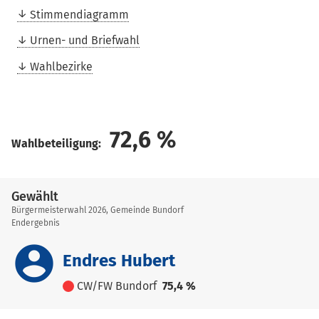
Stimmendiagramm
Urnen- und Briefwahl
Wahlbezirke
72,6
%
Wahlbeteiligung:
Gewählt
Bürgermeisterwahl 2026, Gemeinde Bundorf
Endergebnis
account_circle
Endres Hubert
CW/FW Bundorf
75,4 %