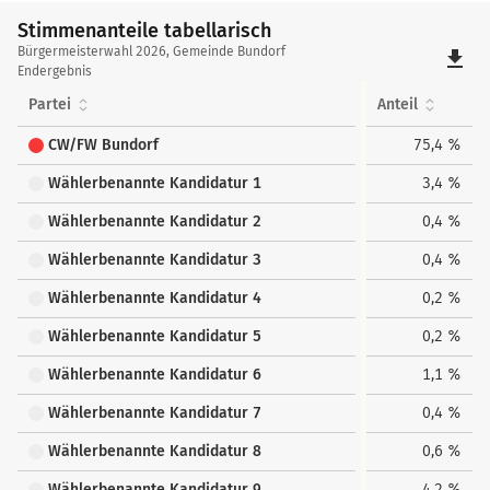
Stimmenanteile tabellarisch
Stimmenanteile
Bürgermeisterwahl 2026, Gemeinde Bundorf
file_download
tabellarisch
Endergebnis
Partei
Anteil
CW/FW Bundorf
75,4 %
Wählerbenannte Kandidatur 1
3,4 %
Wählerbenannte Kandidatur 2
0,4 %
Wählerbenannte Kandidatur 3
0,4 %
Wählerbenannte Kandidatur 4
0,2 %
Wählerbenannte Kandidatur 5
0,2 %
Wählerbenannte Kandidatur 6
1,1 %
Wählerbenannte Kandidatur 7
0,4 %
Wählerbenannte Kandidatur 8
0,6 %
Wählerbenannte Kandidatur 9
4,2 %