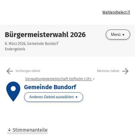
Wahlen@elect iT
Bürgermeisterwahl 2026
Menü
8. März 2026, Gemeinde Bundorf
Endergebnis
arrow_back
arrow_forward
Vorheriges Gebiet
Nächstes Gebiet
Verwaltungsgemeinschaft Hofheim i.UFr.
place
Gemeinde Bundorf
Anderes Gebiet auswählen
Stimmenanteile